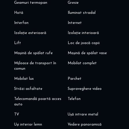
Geamuri termopan
Gresie
Hotă
Iluminat stradal
Interfon
Internet
Izolație exterioară
Izolație interioară
Lift
Loc de joacă copii
Mașină de spălat rufe
Mașină de spălat vase
Mijloace de transport în
Mobilat complet
comun
Mobilat lux
Parchet
Străzi asfaltate
Supraveghere video
Telecomandă poartă acces
Telefon
auto
TV
Ușă intrare metal
Uși interior lemn
Vedere panoramică