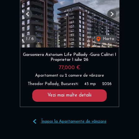
Previous
Next
1
/
6
Harta
Garsoniera Astorium Life Pallady -Gura Calitei I
Proprietar I iulie 26
77,000 €
Apartament cu 2 camere de vânzare
Theodor Pallady, Bucuresti
45 mp
2026
Vezi mai multe detalii
Înapoi la Apartamente de vânzare