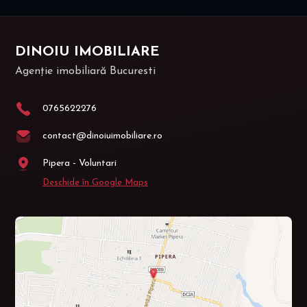
DINOIU IMOBILIARE
Agenție imobiliară Bucuresti
0765622276
contact@dinoiuimobiliare.ro
Pipera - Voluntari
Deschide în Google Maps