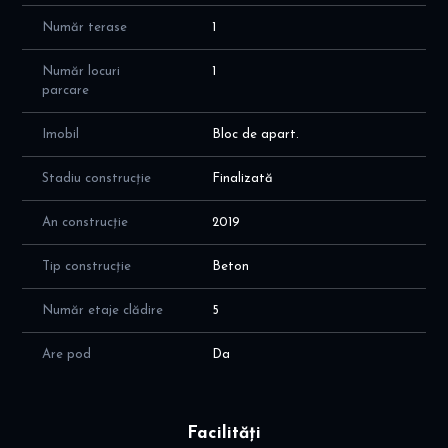
- acces controlat
- 2 parcuri pentru copii
Număr terase
1
FACILITATI SI AVANTAJE locatie: 5 min pana la metrou, langa
Număr locuri
1
pasarela si Auchan Sky Garden
parcare
Va invit sa programati o vizionare!
Imobil
Bloc de apart.
Stadiu construcție
Finalizată
An construcție
2019
Tip construcție
Beton
Număr etaje clădire
5
Are pod
Da
Facilități