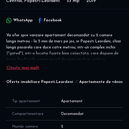
Central, Popesti-Leordeni
53 mp
2019
WhatsApp
Facebook
Va ofer spre vanzare apartament decomandat cu 2 camere
langa metrou - la 5 min de mers pe jos, in Popesti Leordeni, chiar
langa pasarela care duce catre metrou, intr-un complex inchis
("gated"), intr-o locatie foarte bine conectata, care dispune de
toate facilitatile pentru un stil de viata modern, activ si
confortabil.
Citește mai mult
Disponibilitate imediata! Mutare imediata! Se vinde asa cum este
Oferte imobiliare Popesti-Leordeni
Apartamente de vânzare 
prezentat in fotografii!
Loc de parcare disponibil la un cost suplimentar de 8.000 Euro!
Apartamentul este decomandat, situat la etajul 5/5+POD izolat,
Tip apartament
Apartament
intr-un bloc nou construit in 2019, cu suprafata utila de 53 mp
(43 mp plus tertasa de 9,4 mp), cu o compartimentare moderna
Compartimentare
Decomandat
si eficienta a spatiilor, dupa cum urmeaza:
- hol intrare de 5 mp
Număr camere
2