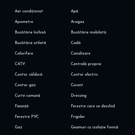
Aer condiționat
Apă
Apometre
Aragaz
Bucătărie închisă
Bucătărie mobilată
Bucătărie utilată
Cadă
Calorifere
Canalizare
CATV
Centrală proprie
Contor căldură
Contor electric
Contor gaz
Curent
Curte comună
Dressing
Faianță
Ferestre care se deschid
Ferestre PVC
Frigider
Gaz
Geamuri cu izolație fonică