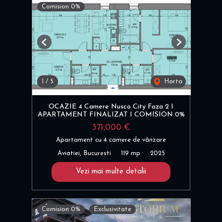
Comision 0%
Previous
Next
1
/
5
Harta
OCAZIE 4 Camere Nusco City Faza 2 I
APARTAMENT FINALIZAT I COMISION 0%
371,000 €
Apartament cu 4 camere de vânzare
Aviatiei, Bucuresti
119 mp
2025
Vezi mai multe detalii
Comision 0%
Exclusivitate