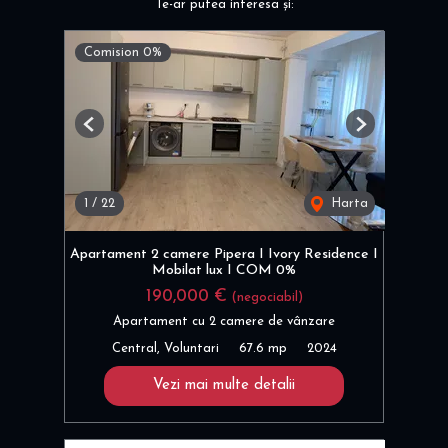
Te-ar putea interesa și:
Comision 0%
Previous
Next
1
/
22
Harta
Apartament 2 camere Pipera I Ivory Residence I
Mobilat lux I COM 0%
190,000 €
(negociabil)
Apartament cu 2 camere de vânzare
Central, Voluntari
67.6 mp
2024
Vezi mai multe detalii