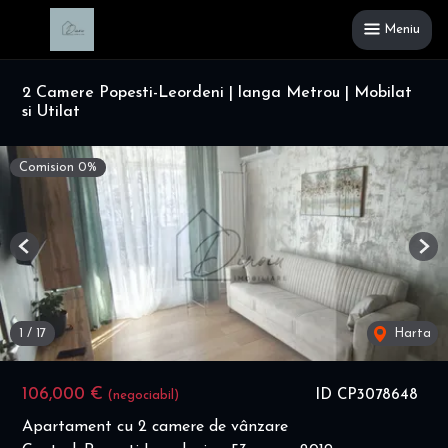
Meniu
2 Camere Popesti-Leordeni | langa Metrou | Mobilat
si Utilat
Comision 0%
Previous
Nex
1
/
17
Harta
106,000 €
ID CP3078648
(negociabil)
Apartament cu 2 camere de vânzare