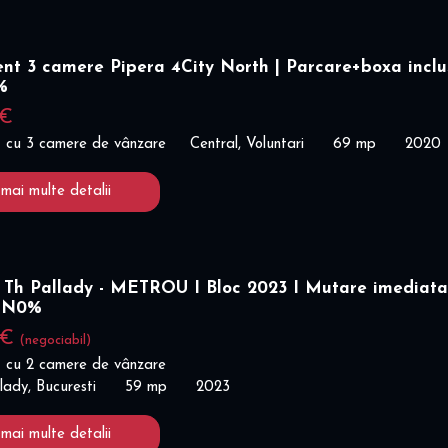
nt 3 camere Pipera 4City North | Parcare+boxa inclu
%
 €
 cu 3 camere de vânzare
Central, Voluntari
69 mp
2020
 mai multe detalii
 Th Pallady - METROU I Bloc 2023 I Mutare imediata
ON0%
 €
(negociabil)
 cu 2 camere de vânzare
lady, Bucuresti
59 mp
2023
 mai multe detalii