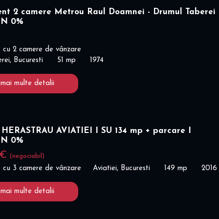
nt 2 camere Metrou Raul Doamnei - Drumul Taberei 
ON 0%
€
 cu 2 camere de vânzare
rei, Bucuresti
51 mp
1974
 mai multe detalii
 HERASTRAU AVIATIEI I SU 134 mp + parcare I
ON 0%
 €
(negociabil)
 cu 3 camere de vânzare
Aviatiei, Bucuresti
149 mp
2016
 mai multe detalii