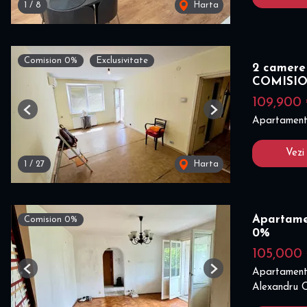
1
/
8
Harta
Comision 0%
Exclusivitate
2 camere 
COMISI
109,900
Previous
Next
Apartament
Vezi
1
/
27
Harta
Apartame
Comision 0%
0%
105,000
Apartament
Previous
Next
Alexandru O