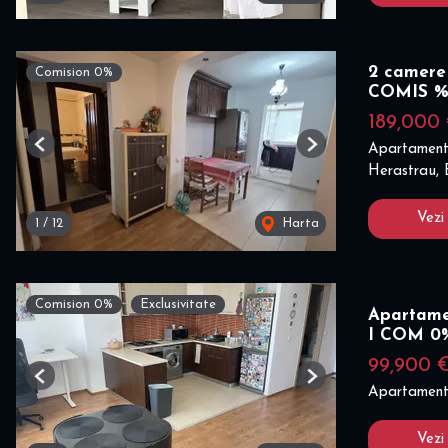
2 camere 
Comision 0%
COMIS 
189,000
Apartament
Previous
Next
Herastrau, 
Vezi
1
/
12
Harta
Comision 0%
Exclusivitate
Apartame
I COM 0
99,900 
Previous
Next
Apartament
Vezi