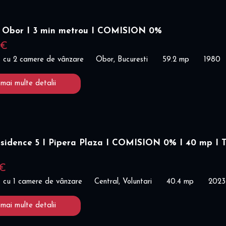
 Obor I 3 min metrou I COMISION 0%
 €
 cu 2 camere de vânzare
Obor, Bucuresti
59.2 mp
1980
 mai multe detalii
esidence 5 I Pipera Plaza I COMISION 0% I 40 mp I 
 €
 cu 1 camere de vânzare
Central, Voluntari
40.4 mp
2023
 mai multe detalii