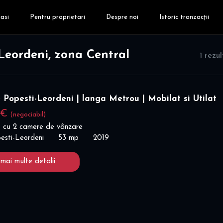
asi
Pentru proprietari
Despre noi
Istoric tranzacții
Leordeni, zona Central
1 rezu
Popesti-Leordeni | langa Metrou | Mobilat si Utilat
 €
(negociabil)
 cu 2 camere de vânzare
pesti-Leordeni
53 mp
2019
 mai multe detalii