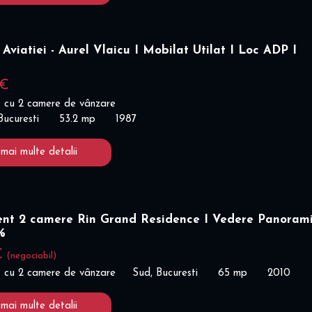
Aviatiei - Aurel Vlaicu I Mobilat Utilat I Loc ADP I
%
 €
 cu 2 camere de vânzare
Bucuresti
53.2 mp
1987
 mai multe detalii
nt 2 camere Rin Grand Residence I Vedere Panoram
%
€
(negociabil)
 cu 2 camere de vânzare
Sud, Bucuresti
65 mp
2010
 mai multe detalii