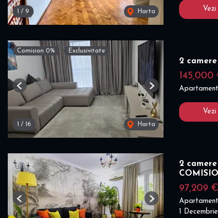
Vezi
1
/
9
Harta
Comision 0%
Exclusivitate
2 camere 
145,000
Apartament
Previous
Next
Vezi
1
/
16
Harta
2 camere 
COMISI
97,209 
Apartament
Previous
Next
1 Decembrie