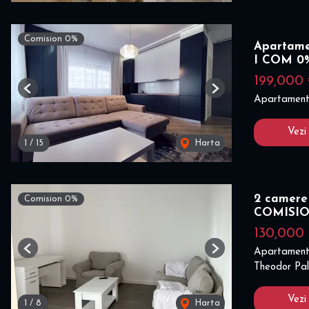
Comision 0%
Apartame
I COM 0
199,000
Previous
Next
Apartament
Vezi
1
/
15
Harta
2 camere
Comision 0%
COMISI
130,000
Apartament
Previous
Next
Theodor Pal
Vezi
1
/
8
Harta