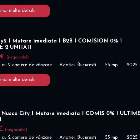
 mai multe detalii
ty2 I Mutare imediata I B2B I COMISION 0% I
E 2 UNITATI
 €
(negociabil)
 cu 2 camere de vânzare
Aviatiei, Bucuresti
55 mp
2025
 mai multe detalii
 Nusco City I Mutare imediata I COMIS 0% I ULTIM
I
 €
(negociabil)
 cu 2 camere de vânzare
Aviatiei, Bucuresti
55 mp
2025