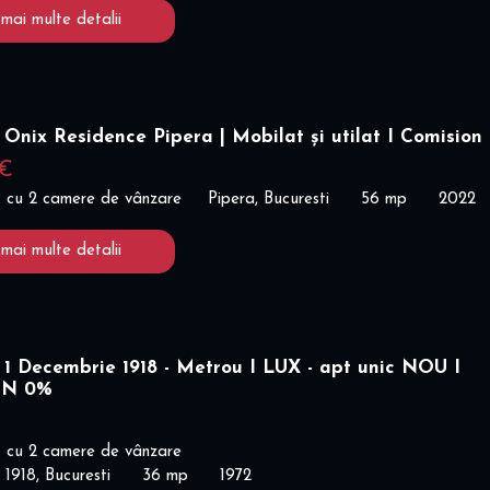
 mai multe detalii
Onix Residence Pipera | Mobilat și utilat I Comision
 €
 cu 2 camere de vânzare
Pipera, Bucuresti
56 mp
2022
 mai multe detalii
1 Decembrie 1918 - Metrou I LUX - apt unic NOU I
ON 0%
€
 cu 2 camere de vânzare
 1918, Bucuresti
36 mp
1972