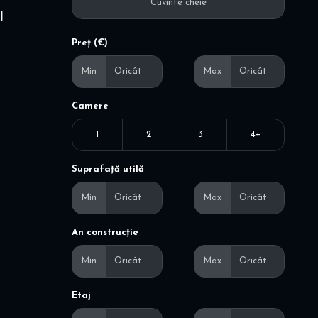
I
Preț (€)
Min
Max
Camere
1
2
3
4+
Suprafață utilă
Min
Max
An construcție
Min
Max
Etaj