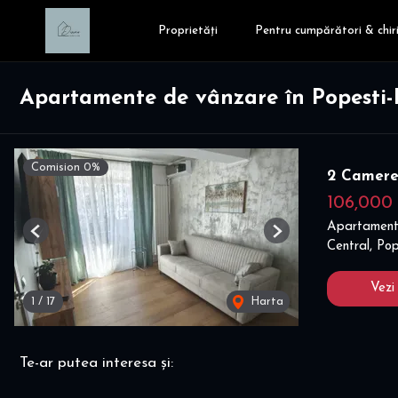
Proprietăți
Pentru cumpărători & chiri
Apartamente de vânzare în Popesti-
Comision 0%
2 Camere 
106,000
Apartament
Previous
Next
Central, Po
Vezi
1
/
17
Harta
Te-ar putea interesa și: