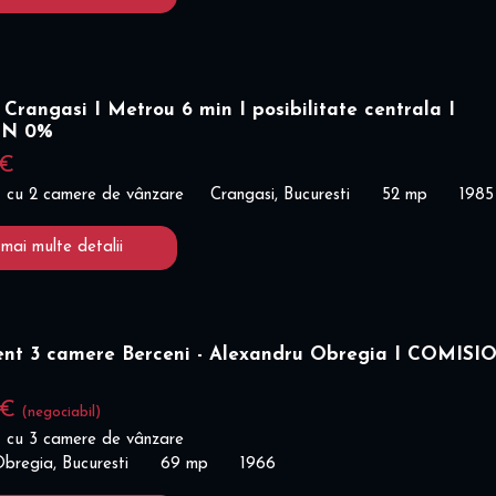
Crangasi I Metrou 6 min I posibilitate centrala I
ON 0%
 €
 cu 2 camere de vânzare
Crangasi, Bucuresti
52 mp
1985
 mai multe detalii
nt 3 camere Berceni - Alexandru Obregia I COMISI
 €
(negociabil)
 cu 3 camere de vânzare
bregia, Bucuresti
69 mp
1966