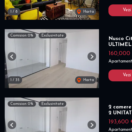
Vezi
1
/
8
Harta
Comision 0%
Exclusivitate
Nusco Ci
ULTIMEL
160,000
Previous
Next
Apartament
Vezi
1
/
35
Harta
Comision 0%
Exclusivitate
2 camere
2 UNITAT
193,600
Previous
Next
Apartament