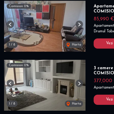
Apartame
Comision 0%
COMISI
85,990 
Apartament
Previous
Next
Drumul Tabe
Vezi
1
/
8
Harta
Comision 0%
3 camere
COMISI
377,000
Previous
Next
Apartament
Vezi
1
/
8
Harta