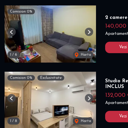
Comision 0%
2 camere
140,000
Apartament
Previous
Next
Vezi
1
/
6
Harta
Comision 0%
Exclusivitate
Studio R
INCLUS
132,000
Previous
Next
Apartament
Vezi
1
/
8
Harta