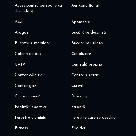
Va invit sa programati o vizionare!
Acces pentru persoane cu
Aer condiționat
Alina Dinoiu
dizabilități
Pentru mai multe oferte va invit aici: dinoiuimobiliare.ro
Apă
Apometre
Aragaz
Bucătărie deschisă
Bucătărie mobilată
Bucătărie utilată
Cabină de duș
Canalizare
CATV
Centrală proprie
Contor căldură
Contor electric
Contor gaz
Curent
Curte comună
Dressing
Facilități sportive
Faianță
Ferestre aluminiu
Ferestre care se deschid
Fitness
Frigider