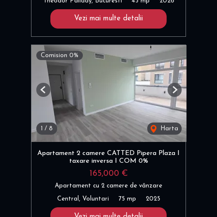
Theodor Pallady, Bucuresti
45 mp
2026
Vezi mai multe detalii
Comision 0%
Previous
Next
1
/
8
Harta
Apartament 2 camere CATTED Pipera Plaza I
taxare inversa I COM 0%
165,000 €
Apartament cu 2 camere de vânzare
Central, Voluntari
75 mp
2025
Vezi mai multe detalii