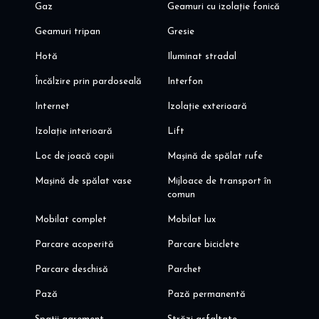
Gaz
Geamuri cu izolație fonică
Geamuri tripan
Gresie
Hotă
Iluminat stradal
Încălzire prin pardoseală
Interfon
Internet
Izolație exterioară
Izolație interioară
Lift
Loc de joacă copii
Mașină de spălat rufe
Mașină de spălat vase
Mijloace de transport în
comun
Mobilat complet
Mobilat lux
Parcare acoperită
Parcare biciclete
Parcare deschisă
Parchet
Pază
Pază permanentă