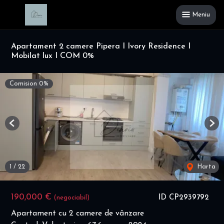
Meniu
Apartament 2 camere Pipera I Ivory Residence I
Mobilat lux I COM 0%
Comision 0%
Previous
Nex
1
/
22
Harta
190,000 €
ID CP2939792
(negociabil)
Apartament cu 2 camere de vânzare