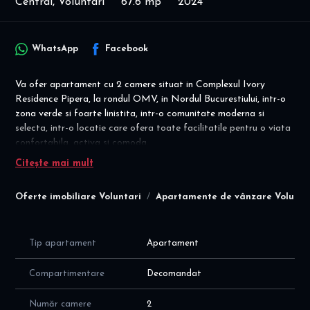
Central, Voluntari
67.6 mp
2024
WhatsApp
Facebook
Va ofer apartament cu 2 camere situat in Complexul Ivory
Residence Pipera, la rondul OMV, in Nordul Bucurestiului, intr-o
zona verde si foarte linistita, intr-o comunitate moderna si
selecta, intr-o locatie care ofera toate facilitatile pentru o viata
confortabila, activa si comoda.
Citește mai mult
Disponibilitate imediata! Mutare imediata!
Detalii financiare: contract vanzare cumparare; pret vanzare
Oferte imobiliare Voluntari
Apartamente de vânzare Volunta
190.000 euro.
Apartamentul este decomandat, cu lumina naturala pe tot
parcrsul zilei, situat la etajul 2/3 (exista lift) intr-un imobil
Tip apartament
Apartament
construit in 2024, cu vedere panoramica catre interiorul
complexului, cu suprafata utila de 67,6mp (61 mp +balcon de
Compartimentare
Decomandat
6,7mp), cu o compartimentare moderna si eficienta a spatiilor,
dupa cum urmeaza:
Număr camere
2