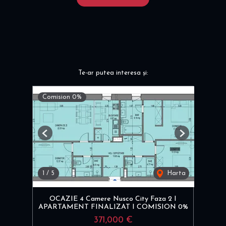
Te-ar putea interesa și:
Comision 0%
Previous
Next
1
/
5
Harta
OCAZIE 4 Camere Nusco City Faza 2 I
APARTAMENT FINALIZAT I COMISION 0%
371,000 €