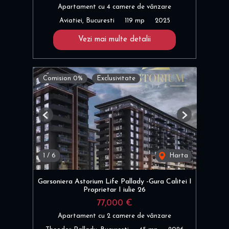
Apartament cu 4 camere de vânzare
Aviatiei, Bucuresti
119 mp
2025
Vezi mai multe detalii
Comision 0%
Exclusivitate
Previous
Next
1
/
6
Harta
Garsoniera Astorium Life Pallady -Gura Calitei I
Proprietar I iulie 26
77,000 €
Apartament cu 2 camere de vânzare