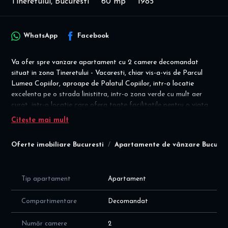
Tineretului, Bucuresti
60 mp
1985
WhatsApp
Facebook
Va ofer spre vanzare apartament cu 2 camere decomandat
situat in zona Tineretului - Vacaresti, chiar vis-a-vis de Parcul
Lumea Copiilor, aproape de Palatul Copiilor, intr-o locatie
excelenta pe o strada linistitra, intr-o zona verde cu mult aer
curat, intr-o locatie care ofera toate facilitatile pentru o viata
moderna, comoda si activa.
Citește mai mult
Disponibilitate imediata! Se vinde asa cum este prezentat in
Oferte imobiliare Bucuresti
Apartamente de vânzare Bucures
poze, mobilat & utilat! Mutare imediata! COMISION agentie =
0%
Apartamentul este decomandat confort 1, situat la etajul 4/4
Tip apartament
Apartament
intr-un bloc construit in 1985 si reabilitat termic, cu suprafata
utila de 80 mp, cu o compartimentare moderna si eficienta a
Compartimentare
Decomandat
spatiilor, dupa cum urmeaza:
- hol intrare gereros cu dressing + cuier + pantofar + multiple
Număr camere
2