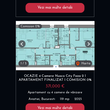
Vezi mai multe detalii
Comision 0%
Previous
Next
1
/
5
Harta
OCAZIE 4 Camere Nusco City Faza 2 I
APARTAMENT FINALIZAT I COMISION 0%
371,000 €
Apartament cu 4 camere de vânzare
Aviatiei, Bucuresti
119 mp
2025
Vezi mai multe detalii