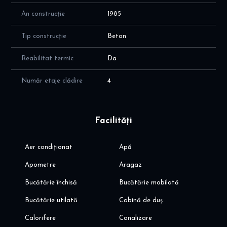
Va invit sa programati o vizionare! Pentru mai multe detalii si
An construcție
1985
oferte, va invit aici dinoiuimobiliare.ro
Tip construcție
Beton
Reabilitat termic
Da
Număr etaje clădire
4
Facilități
Aer condiționat
Apă
Apometre
Aragaz
Bucătărie închisă
Bucătărie mobilată
Bucătărie utilată
Cabină de duș
Calorifere
Canalizare