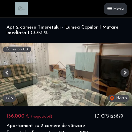
Meniu
Apt 2 camere Tineretului - Lumea Copiilor I Mutare
imediata I COM %
Comision 0%
Previous
Nex
1
/
8
Harta
136,000 €
ID CP3123879
(negociabil)
Apartament cu 2 camere de vânzare