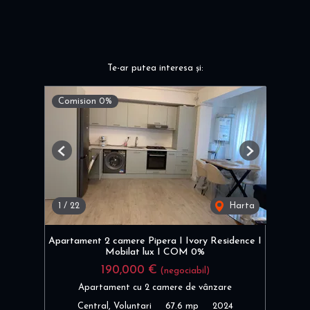
Te-ar putea interesa și:
Comision 0%
Previous
Next
1
/
22
Harta
Apartament 2 camere Pipera I Ivory Residence I
Mobilat lux I COM 0%
190,000 €
(negociabil)
Apartament cu 2 camere de vânzare
Central, Voluntari
67.6 mp
2024