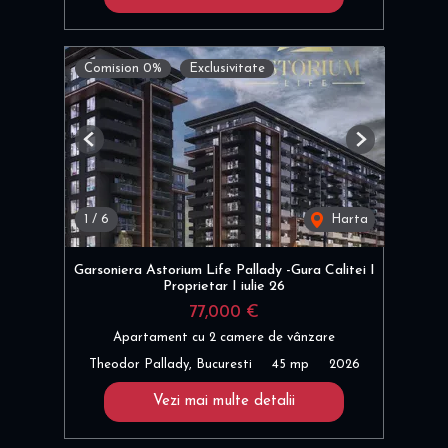
Comision 0%
Exclusivitate
Previous
Next
1
/
6
Harta
Garsoniera Astorium Life Pallady -Gura Calitei I
Proprietar I iulie 26
77,000 €
Apartament cu 2 camere de vânzare
Theodor Pallady, Bucuresti
45 mp
2026
Vezi mai multe detalii