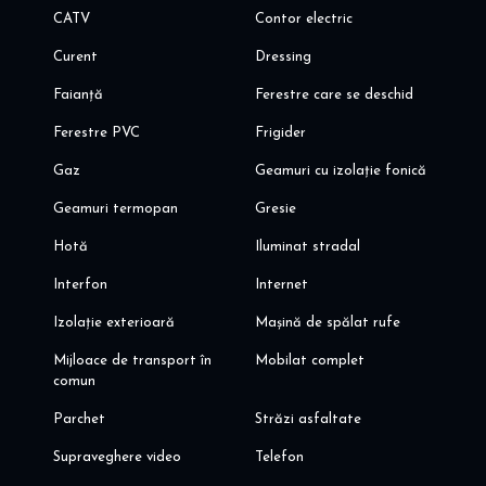
CATV
Contor electric
Curent
Dressing
Faianță
Ferestre care se deschid
Ferestre PVC
Frigider
Gaz
Geamuri cu izolație fonică
Geamuri termopan
Gresie
Hotă
Iluminat stradal
Interfon
Internet
Izolație exterioară
Mașină de spălat rufe
Mijloace de transport în
Mobilat complet
comun
Parchet
Străzi asfaltate
Supraveghere video
Telefon