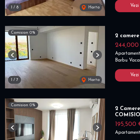
Vezi
1
/
8
Harta
Comision 0%
2 camere
244,000
Apartament
Previous
Next
Barbu Vacar
Vezi
1
/
7
Harta
Comision 0%
2 Camere
COMISI
195,500 
Previous
Next
Apartament