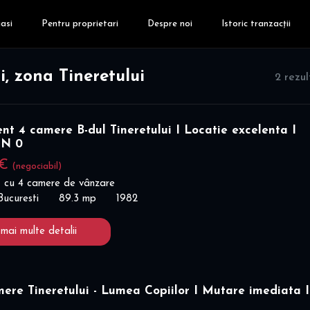
asi
Pentru proprietari
Despre noi
Istoric tranzacții
, zona Tineretului
2 rezu
t 4 camere B-dul Tineretului I Locatie excelenta I
N 0
 €
(negociabil)
 cu 4 camere de vânzare
 Bucuresti
89.3 mp
1982
 mai multe detalii
ere Tineretului - Lumea Copiilor I Mutare imediata I