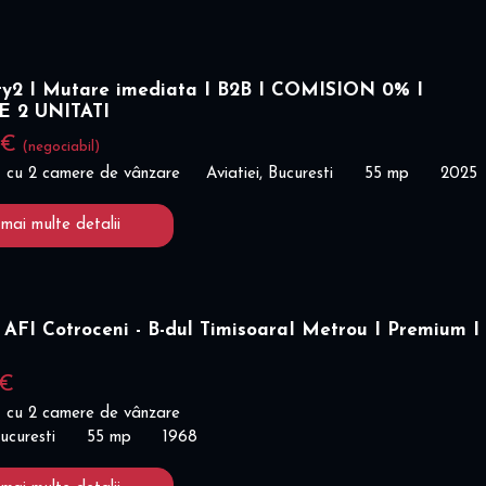
ty2 I Mutare imediata I B2B I COMISION 0% I
E 2 UNITATI
 €
(negociabil)
 cu 2 camere de vânzare
Aviatiei, Bucuresti
55 mp
2025
 mai multe detalii
AFI Cotroceni - B-dul TimisoaraI Metrou I Premium I
 €
 cu 2 camere de vânzare
ucuresti
55 mp
1968