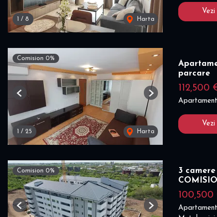
Vezi
1
/
8
Harta
Comision 0%
Apartamen
parcare
112,500 
Previous
Next
Apartament
Vezi
1
/
25
Harta
3 camere
Comision 0%
COMISI
100,500
Apartament
Previous
Next