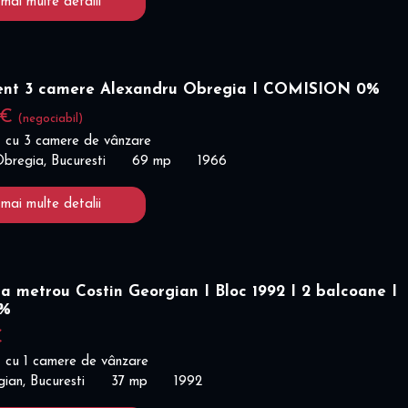
 mai multe detalii
nt 3 camere Alexandru Obregia I COMISION 0%
 €
(negociabil)
 cu 3 camere de vânzare
bregia, Bucuresti
69 mp
1966
 mai multe detalii
a metrou Costin Georgian I Bloc 1992 I 2 balcoane I
0%
€
 cu 1 camere de vânzare
ian, Bucuresti
37 mp
1992