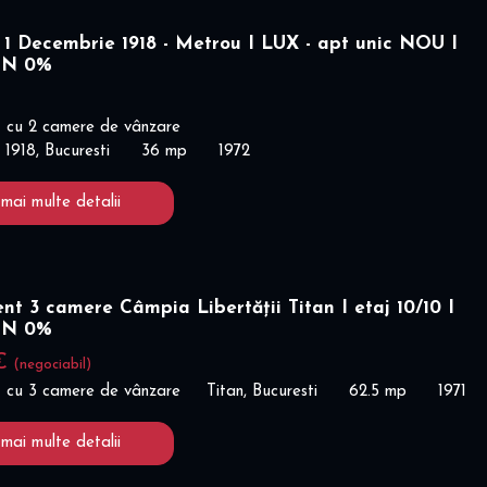
1 Decembrie 1918 - Metrou I LUX - apt unic NOU I
ON 0%
€
 cu 2 camere de vânzare
 1918, Bucuresti
36 mp
1972
 mai multe detalii
t 3 camere Câmpia Libertății Titan I etaj 10/10 I
ON 0%
 €
(negociabil)
 cu 3 camere de vânzare
Titan, Bucuresti
62.5 mp
1971
 mai multe detalii