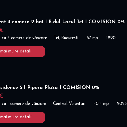
nt 3 camere 2 bai I B-dul Lacul Tei I COMISION 0%
 €
 cu 3 camere de vânzare
Tei, Bucuresti
67 mp
1990
 mai multe detalii
esidence 5 I Pipera Plaza I COMISION 0%
 €
 cu 1 camere de vânzare
Central, Voluntari
40.4 mp
2023
 mai multe detalii