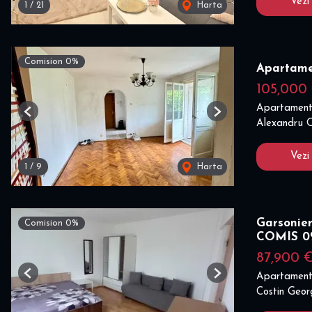
Vezi
1
/
21
Harta
Comision 0%
Apartame
105,000
Apartament
Previous
Next
Alexandru O
Vezi
1
/
9
Harta
Garsonier
Comision 0%
COMIS 
87,900 
Apartament
Previous
Next
Costin Georg