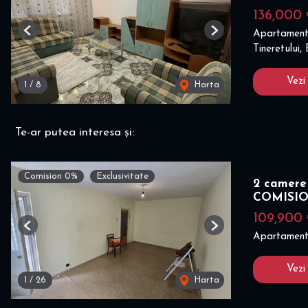
136,000
Apartament
Previous
Next
Tineretului,
Vezi
1
/
8
Harta
Te-ar putea interesa și:
Comision 0%
Exclusivitate
2 camere 
COMISI
109,900
Previous
Next
Apartament
Vezi
1
/
26
Harta