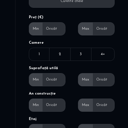
Preț (€)
Min
Max
Camere
1
2
3
4+
Suprafață utilă
Min
Max
An construcție
Min
Max
Etaj