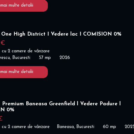
 mai multe detalii
 One High District I Vedere lac I COMISION 0%
 €
 cu 2 camere de vânzare
escu, Bucuresti
57 mp
2026
 mai multe detalii
 Premium Baneasa Greenfield l Vedere Padure l
ON 0%
€
 cu 2 camere de vânzare
Baneasa, Bucuresti
60 mp
202