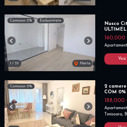
Comision 0%
Exclusivitate
Nusco Ci
ULTIMEL
160,000
Previous
Next
Apartament
Vezi
1
/
35
Harta
2 camere 
Comision 0%
COM 0%
188,000
Apartament
Previous
Next
Timisoara, B