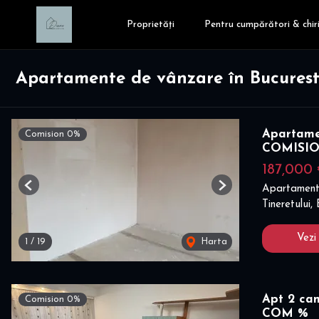
Proprietăți
Pentru cumpărători & chiri
Apartamente de vânzare în Bucuresti
Apartamen
Comision 0%
COMISIO
187,000
Apartament
Previous
Next
Tineretului,
Vezi
1
/
19
Harta
Apt 2 cam
Comision 0%
COM %