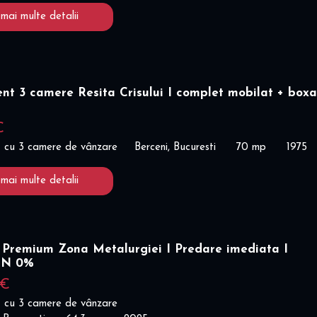
 mai multe detalii
t 3 camere Resita Crisului I complet mobilat + boxa
€
 cu 3 camere de vânzare
Berceni, Bucuresti
70 mp
1975
 mai multe detalii
 Premium Zona Metalurgiei I Predare imediata I
ON 0%
 €
 cu 3 camere de vânzare