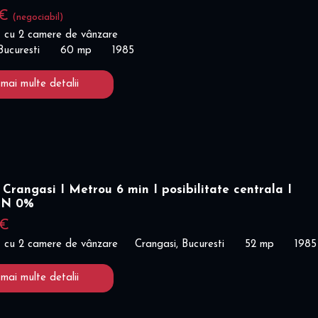
 €
(negociabil)
 cu 2 camere de vânzare
 Bucuresti
60 mp
1985
 mai multe detalii
Crangasi I Metrou 6 min I posibilitate centrala I
ON 0%
 €
 cu 2 camere de vânzare
Crangasi, Bucuresti
52 mp
1985
 mai multe detalii