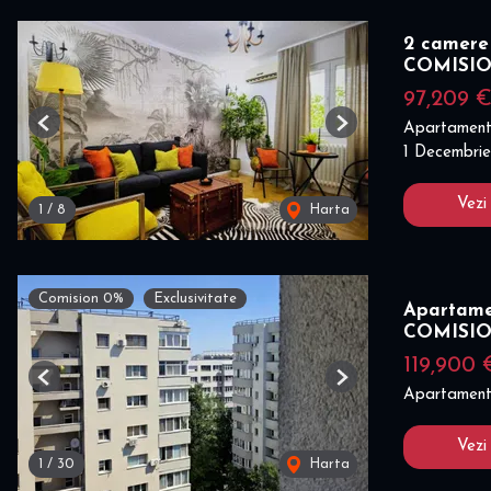
2 camere 
COMISI
97,209 
Apartament
Previous
Next
1 Decembrie
Vezi
1
/
8
Harta
Comision 0%
Exclusivitate
Apartamen
COMISI
119,900
Previous
Next
Apartament
Vezi
1
/
30
Harta