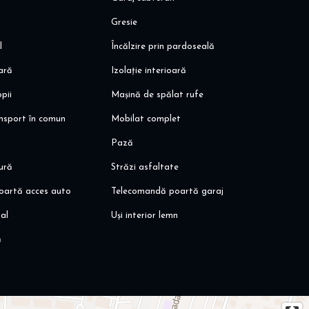
Gresie
l
Încălzire prin pardoseală
oară
Izolație interioară
pii
Mașină de spălat rufe
ansport în comun
Mobilat complet
Pază
ură
Străzi asfaltate
oartă acces auto
Telecomandă poartă garaj
al
Uși interior lemn
ă