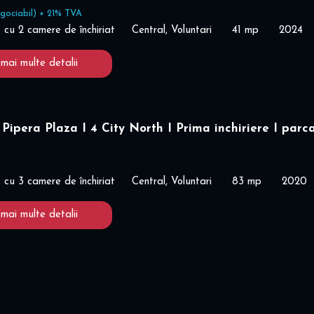
gociabil) + 21% TVA
cu 2 camere de închiriat
Central, Voluntari
41 mp
2024
 mai multe detalii
Pipera Plaza I 4 City North I Prima inchiriere I parc
cu 3 camere de închiriat
Central, Voluntari
83 mp
2020
 mai multe detalii