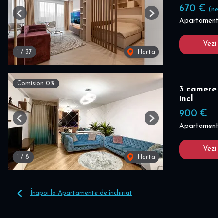
670 €
(ne
Previous
Next
Apartament 
Vezi
1
/
37
Harta
Comision 0%
3 camere 
incl
900 €
Previous
Next
Apartament 
Vezi
1
/
8
Harta
Înapoi la Apartamente de închiriat