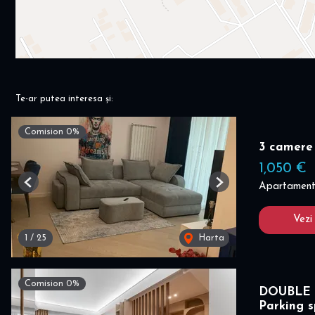
Te-ar putea interesa și:
Comision 0%
3 camere
1,050 €
Apartament 
Previous
Next
Vezi
1
/
25
Harta
Comision 0%
DOUBLE 
Parking 