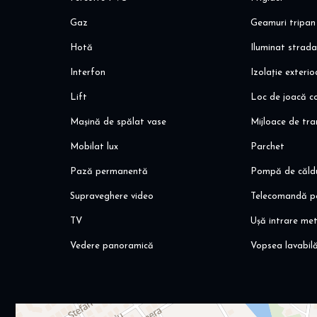
Alina Dinoiu
Gaz
Geamuri tripan
Hotă
Iluminat strada
Interfon
Izolație exteri
Lift
Loc de joacă co
Mașină de spălat vase
Mijloace de tr
Mobilat lux
Parchet
Pază permanentă
Pompă de căld
Supraveghere video
Telecomandă p
TV
Ușă intrare met
Vedere panoramică
Vopsea lavabil