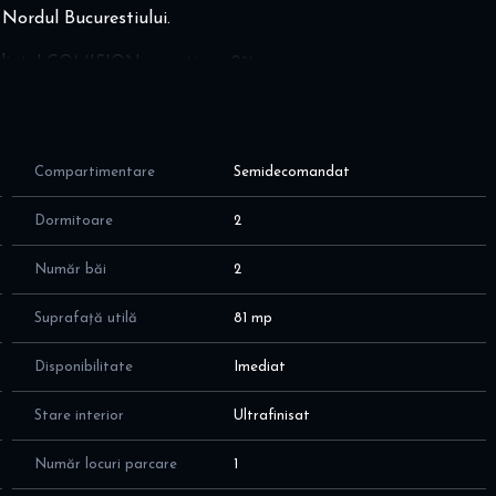
 Nordul Bucurestiului.
 imediata! COMISION agentie = 0%
rantie; NU se fumeaza in interiorul apartamentului; NU sunt
Compartimentare
Semidecomandat
zat in 2024, cu suprafata utila totala de 81 mp (74mp plus
lor, dupa cum urmeaza:
Dormitoare
2
zona de dining
Număr băi
2
 plus baie de 4mp; pat king size
Suprafață utilă
81 mp
Disponibilitate
Imediat
Stare interior
Ultrafinisat
Număr locuri parcare
1