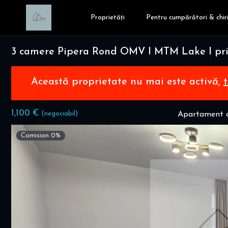
Proprietăți
Pentru cumpărători & chiri
3 camere Pipera Rond OMV I MTM Lake I pri
Această proprietate nu mai este activă,
1,100 €
(negociabil)
Apartament c
Comision 0%