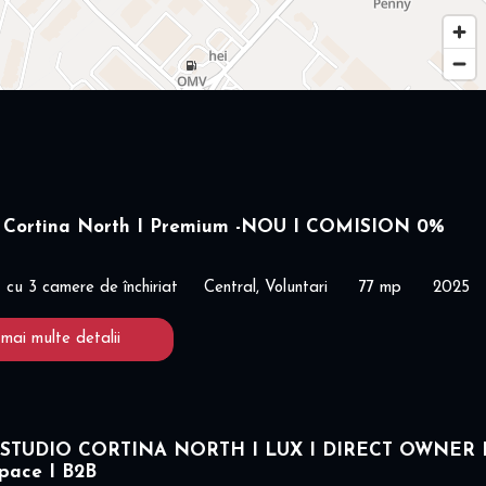
 Cortina North I Premium -NOU I COMISION 0%
cu 3 camere de închiriat
Central, Voluntari
77 mp
2025
 mai multe detalii
STUDIO CORTINA NORTH I LUX I DIRECT OWNER 
space I B2B