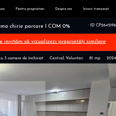
asi
Pentru proprietari
Despre noi
Istoric tranzacții
ID CP2645196
ma chirie parcare I COM 0%
te invităm să vizualizezi proprietăți similare
u 3 camere de închiriat
Central, Voluntari
81 mp
2024