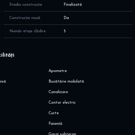
Stadiu construcție
Finalizată
 de spălat rufe cu uscător incorporat, plită cu inducție, hotă,
Construcție nouă
Da
ai pot adauga corpuri de mobila sau electronice: cumptor cu
Număr etaje clădire
5
n fiecare camera - pompa de caldura
ilități
notimp
Apometre
hisă
Bucătărie mobilată
a Metrou Pipera, Metrou Arel Vlaicu
Canalizare
 Mega Image, Penny, Kaufland
Contor electric
Curte
Faianță
Garaj subteran