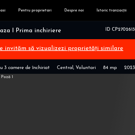
asi
Pentru proprietari
Despre noi
Istoric tranzacții
ID CP2702613
aza I Prima inchiriere
te invităm să vizualizezi proprietăți similare
 3 camere de închiriat
Central, Voluntari
84 mp
2023