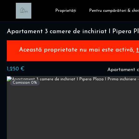
Proprietăți
Pentru cumpărători & chiri
Apartament 3 camere de inchiriat I Pipera Pl
Această proprietate nu mai este activă,
1,250 €
Apartament cu
Comision 0%