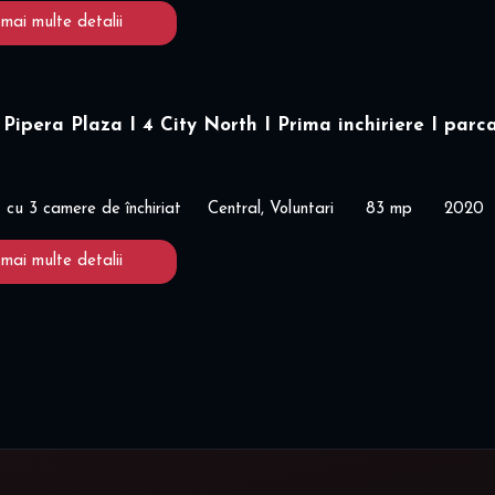
 mai multe detalii
Pipera Plaza I 4 City North I Prima inchiriere I parc
cu 3 camere de închiriat
Central, Voluntari
83 mp
2020
 mai multe detalii