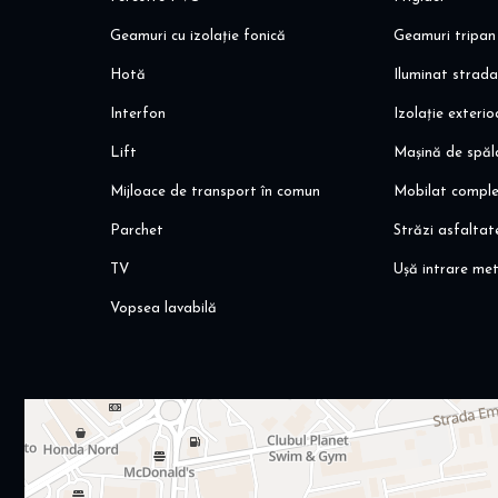
Geamuri cu izolație fonică
Geamuri tripan
Hotă
Iluminat strada
Interfon
Izolație exteri
Lift
Mașină de spăl
Mijloace de transport în comun
Mobilat compl
Parchet
Străzi asfaltat
TV
Ușă intrare met
Vopsea lavabilă