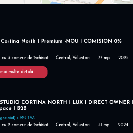
 Cortina North I Premium -NOU I COMISION 0%
cu 3 camere de închiriat
Central, Voluntari
77 mp
2025
 mai multe detalii
STUDIO CORTINA NORTH I LUX I DIRECT OWNER 
space I B2B
gociabil) + 21% TVA
cu 2 camere de închiriat
Central, Voluntari
41 mp
2024