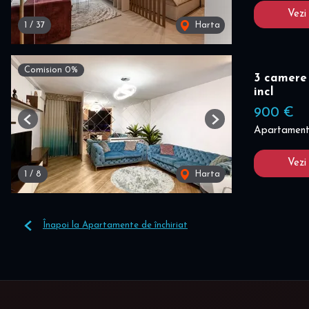
Vezi
1
/
37
Harta
Comision 0%
3 camere 
incl
900 €
Previous
Next
Apartament 
Vezi
1
/
8
Harta
Înapoi la Apartamente de închiriat