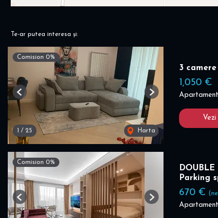
Te-ar putea interesa și:
Comision 0%
3 camere
1,050 €
Apartament 
Previous
Next
Vezi
1
/
25
Harta
Comision 0%
DOUBLE 
Parking 
670 €
(ne
Previous
Next
Apartament 