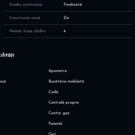
Stadiu construcție
Finalizată
, farmacie, restaurante, magazin Bio, Jysk, Pepco, DM,
Construcție nouă
Da
Class
tii de autobuze STB & STV; World Class Planet - club fitness,
Număr etaje clădire
4
, etc.
ilități
Apometre
hisă
Bucătărie mobilată
Cadă
Centrală proprie
Contor gaz
Faianță
Gaz