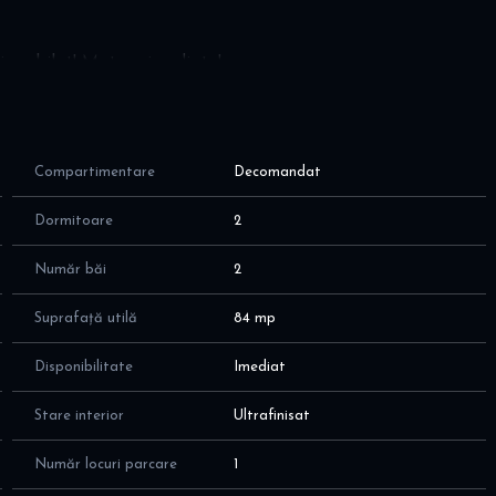
si mobilat! Mutare imediata!
ie;
cceptate animale de companie
Compartimentare
Decomandat
tala de 98 mp (84 mp plus 2 balcoane), fiind compartimentat
Dormitoare
2
alat rufe)
 zona de dining; cu acces catre balconul mic
Număr băi
2
e spalat vase
 catre balconul mare
Suprafață utilă
84 mp
e
Disponibilitate
Imediat
Stare interior
Ultrafinisat
Număr locuri parcare
1