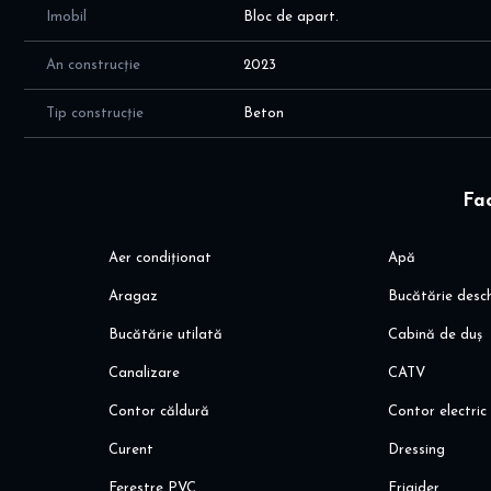
Avantaje locatie:
Imobil
Bloc de apart.
- 600 m - 9 min de mers pe jos, pana la Pipera Plaza (Lidl
Sportissimo, etc)
An construcție
2023
- 600 m, 9 min de mers pe jos, pana la sala fitness World 
- 1,2 km, 16 min de mers pe jos, pana la Rondul OMV si sta
Tip construcție
Beton
bazin de inot, salon, etc
- unitati de invatamant private & de stat
- zone comerciale: Baneasa Shopping City, Promenada Mall
Fac
Va invit sa programati o vizionare!
Alina Dinoiu
Aer condiționat
Apă
Pentru mai multe oferte, va invit aici: dinoiuimobiliare.ro
Aragaz
Bucătărie desc
Bucătărie utilată
Cabină de duș
Canalizare
CATV
Contor căldură
Contor electric
Curent
Dressing
Ferestre PVC
Frigider