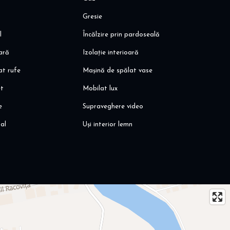
Gresie
l
Încălzire prin pardoseală
oară
Izolație interioară
at rufe
Mașină de spălat vase
et
Mobilat lux
e
Supraveghere video
al
Uși interior lemn