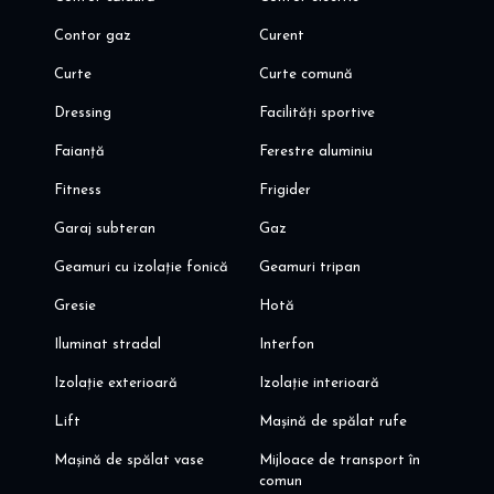
Contor gaz
Curent
Curte
Curte comună
Dressing
Facilități sportive
Faianță
Ferestre aluminiu
Fitness
Frigider
Garaj subteran
Gaz
Geamuri cu izolație fonică
Geamuri tripan
Gresie
Hotă
Iluminat stradal
Interfon
Izolație exterioară
Izolație interioară
Lift
Mașină de spălat rufe
Mașină de spălat vase
Mijloace de transport în
comun