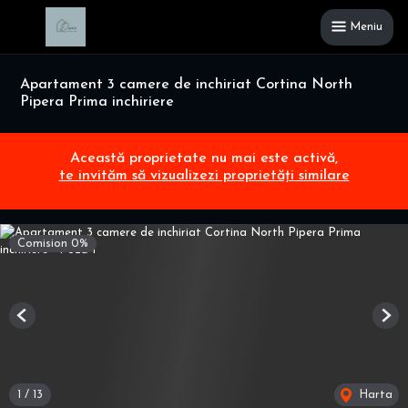
Meniu
Apartament 3 camere de inchiriat Cortina North
Pipera Prima inchiriere
Această proprietate nu mai este activă,
te invităm să vizualizezi proprietăți similare
Comision 0%
Previous
Nex
1
/
13
Harta