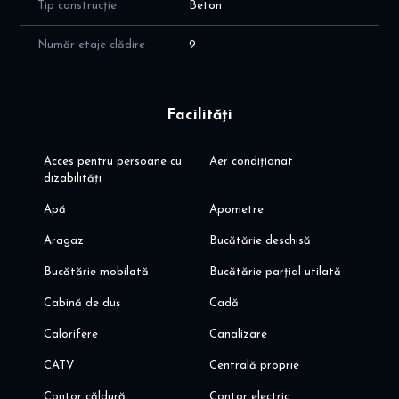
- 2,6 km: Parc Herastrau
Tip construcție
Beton
- prestigioase institutii de invatamant de stat si privat
- Banaeasa Shopping city, Dedeman, Ikea, Decathlon
Număr etaje clădire
9
- acces rapid catre A3 si centura Bucuresti
- cele mai importante zone de birouri din Nordul Bucurestiului:
Barbu Vacarescu, Aurel Vlaicu si Pipera, Aviatiei, Floreasca
Facilități
Va invit sa programati o vizionare!
Alina Dinoiu
Acces pentru persoane cu
Aer condiționat
Pentru mai multe oferte, va invit aici dinoiuimobiliare.ro
dizabilități
Apă
Apometre
Aragaz
Bucătărie deschisă
Bucătărie mobilată
Bucătărie parțial utilată
Cabină de duș
Cadă
Calorifere
Canalizare
CATV
Centrală proprie
Contor căldură
Contor electric