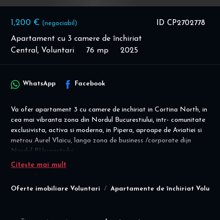
1,200 €
ID CP2702778
(negociabil)
Apartament cu 3 camere de închiriat
Central, Voluntari
76 mp
2025
WhatsApp
Facebook
Va ofer apartament 3 cu camere de inchiriat in Cortina North, in
cea mai vibranta zona din Nordul Bucurestiului, intr- comunitate
exclusivista, activa si moderna, in Pipera, aproape de Aviatiei si
metrou Aurel Vlaicu, langa zona de business /corporate dijn
Nordul BUcurestiului.
Citește mai mult
Prima inchiriere! Disponibilitate imediata! Gata de mutat !
Conditii inchiriere: pret chirie 1200 eur/luna cu loc parcare inclus; 1
Oferte imobiliare Voluntari
Apartamente de închiriat Volunta
luna avans + 1 luna garantie; contract minim 1 an
- NU sunt acceptate animalele de companie
- NU se fumeaza in interiorul apartamentului