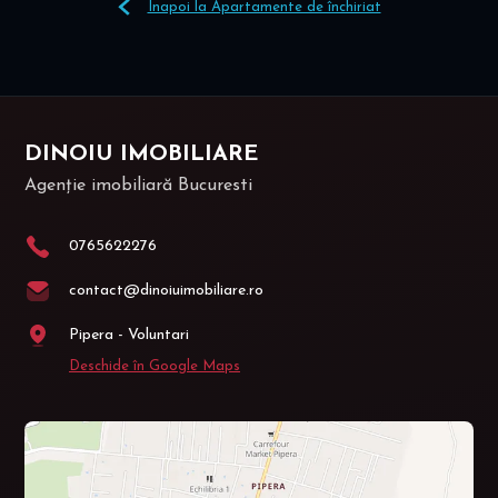
Înapoi la Apartamente de închiriat
DINOIU IMOBILIARE
Agenție imobiliară Bucuresti
0765622276
contact@dinoiuimobiliare.ro
Pipera - Voluntari
Deschide în Google Maps