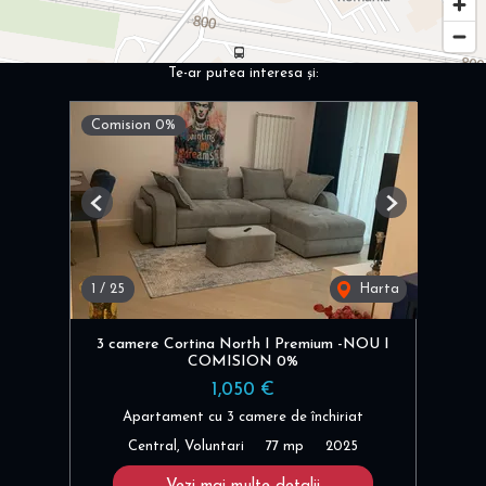
Te-ar putea interesa și:
Comision 0%
Previous
Next
1
/
25
Harta
3 camere Cortina North I Premium -NOU I
COMISION 0%
1,050 €
Apartament cu 3 camere de închiriat
Central, Voluntari
77 mp
2025