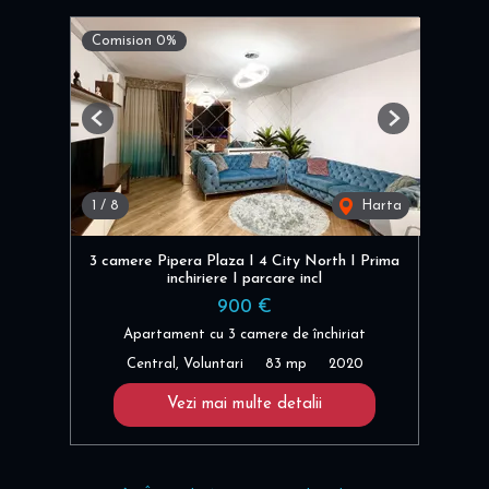
Comision 0%
Previous
Next
1
/
8
Harta
3 camere Pipera Plaza I 4 City North I Prima
inchiriere I parcare incl
900 €
Apartament cu 3 camere de închiriat
Central, Voluntari
83 mp
2020
Vezi mai multe detalii