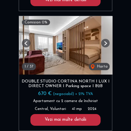
Vezi mai multe detalii
Comision 0%
Previous
Next
1
/
37
Harta
DOUBLE STUDIO CORTINA NORTH I LUX I
DIRECT OWNER I Parking space I B2B
670 €
(negociabil) + 21% TVA
Apartament cu 2 camere de închiriat
Central, Voluntari
41 mp
2024
Vezi mai multe detalii