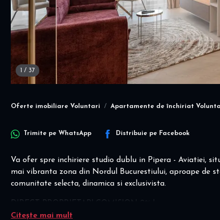
1
/
37
Oferte imobiliare Voluntari
Apartamente de închiriat Volunta
Trimite pe
WhatsApp
Distribuie pe
Facebook
Va ofer spre inchiriere studio dublu in Pipera - Aviatiei, s
mai vibranta zona din Nordul Bucurestiului, aproape de st
comunitate selecta, dinamica si exclusivista.
DIRECT PROPRIETAR! COMISION 0% !
Ideal expat, persoana singura! Ideal inchiriere pe termen s
Citește mai mult