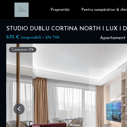
Proprietăți
Pentru cumpărători & chiri
STUDIO DUBLU CORTINA NORTH I LUX I DI
670 €
(negociabil) + 21% TVA
Apartament c
Comision 0%
Previous