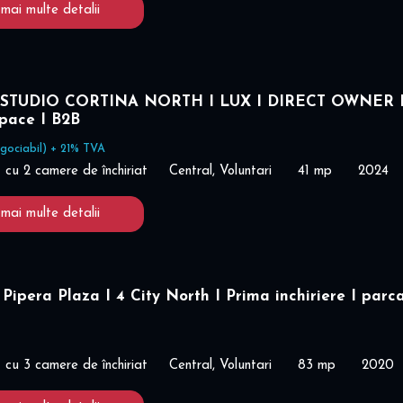
 mai multe detalii
STUDIO CORTINA NORTH I LUX I DIRECT OWNER 
space I B2B
gociabil) + 21% TVA
cu 2 camere de închiriat
Central, Voluntari
41 mp
2024
 mai multe detalii
Pipera Plaza I 4 City North I Prima inchiriere I parc
cu 3 camere de închiriat
Central, Voluntari
83 mp
2020