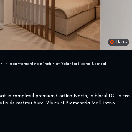
Harta
ri
Apartamente de închiriat Voluntari, zona Central
ituat in complexul premium Cortina North, in blocul D2, in cea
atia de metrou Aurel Vlaicu si Promenada Mall, intr-o
curt mediu - contract minim 1 luna ! Pretul se negociaza in