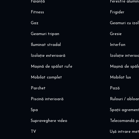
Faianță
Ferestre alumin
I offer for rent a double studio in Pipera - Aviatiei, loca
Fitness
Frigider
most vibrant area in the North of Bucharest, close to the
Gaz
Geamuri cu izol
dynamic and exclusive community.
Geamuri tripan
Gresie
DIRECT OWNER! 0% COMMISSION !
Ideal expat, single person! Ideal short-term rental - mini
Iluminat stradal
Interfon
Izolație exterioară
Izolație interio
Mașină de spălat rufe
Mașină de spăl
Mobilat complet
Mobilat lux
Parchet
Pază
Piscină interioară
Rulouri / obloa
Spa
Spații agremen
Supraveghere video
Telecomandă p
TV
Ușă intrare met