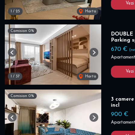
Vezi
1
/
25
Harta
Comision 0%
DOUBLE 
Parking 
670 €
(ne
Previous
Next
Apartament 
Vezi
1
/
37
Harta
Comision 0%
3 camere 
incl
900 €
Previous
Next
Apartament 