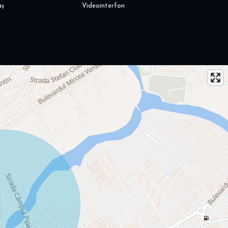
aș
Videointerfon