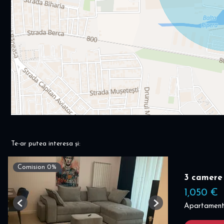
Te-ar putea interesa și:
Comision 0%
3 camere
1,050 €
Apartament 
Previous
Next