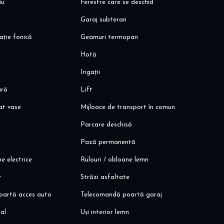
iu
Ferestre care se deschid
ted in the premium Cortina North complex, in block D2, in the
Garaj subteran
 Aurel Vlaicu metro station and Promenada Mall, in a select,
ație fonică
Geamuri termopan
Hotă
mum contract 1 month!
Irigații
ară
Lift
at vase
Mijloace de transport în comun
Parcare deschisă
Pază permanentă
ne electrice
Rulouri / obloane lemn
t
Străzi asfaltate
oartă acces auto
Telecomandă poartă garaj
al
Uși interior lemn