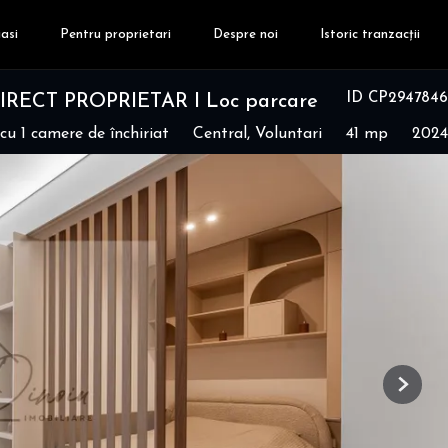
asi
Pentru proprietari
Despre noi
Istoric tranzacții
ID CP2947846
RECT PROPRIETAR I Loc parcare
u 1 camere de închiriat
Central, Voluntari
41 mp
2024
Next