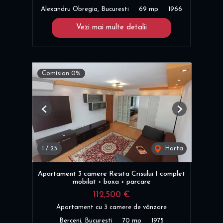
Alexandru Obregia, Bucuresti
69 mp
1966
Vezi mai multe detalii
Comision 0%
Previous
Next
1
/
25
Harta
Apartament 3 camere Resita Crisului I complet
mobilat + boxa + parcare
112,500 €
Apartament cu 3 camere de vânzare
Berceni, Bucuresti
70 mp
1975