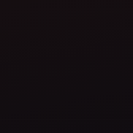
Proprietăți
Pentru cumpărători & chiriasi
Pentru proprietari
Despre noi
Istoric tranzacții
Contact RO/EN/FR
ANPC