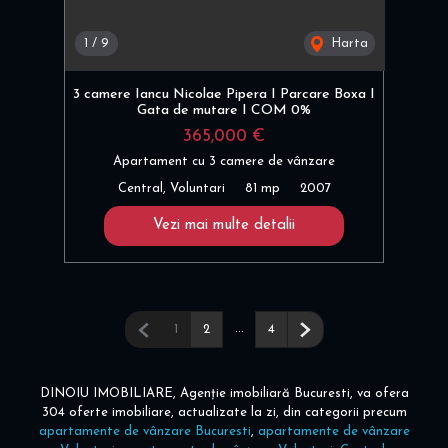
1
/
9
Harta
3 camere Iancu Nicolae Pipera I Parcare Boxa I
Gata de mutare I COM 0%
365,000 €
Apartament cu 3 camere de vânzare
Central, Voluntari
81 mp
2007
Vezi mai multe detalii
Pagina anterioară
...
Pagina următoare
1
2
4
DINOIU IMOBILIARE, Agenție imobiliară Bucuresti, va ofera
304 oferte imobiliare, actualizate la zi, din categorii precum
apartamente de vânzare Bucuresti
,
apartamente de vânzare