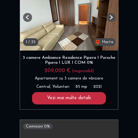
Previous
Next
1
/
35
Harta
3 camere Ambiance Residence Pipera I Porsche
Pipera I LUX I COM 0%
209,000 €
(negociabil)
Apartament cu 3 camere de vânzare
Central, Voluntari
85 mp
2021
Vezi mai multe detalii
Comision 0%