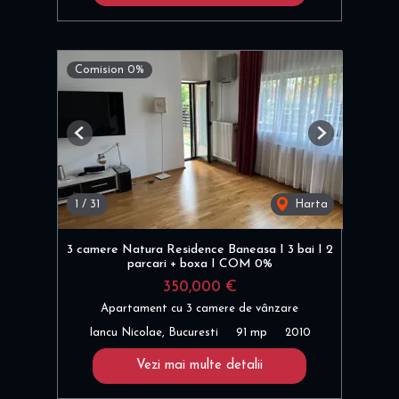
Comision 0%
Previous
Next
1
/
31
Harta
3 camere Natura Residence Baneasa I 3 bai I 2
parcari + boxa I COM 0%
350,000 €
Apartament cu 3 camere de vânzare
Iancu Nicolae, Bucuresti
91 mp
2010
Vezi mai multe detalii