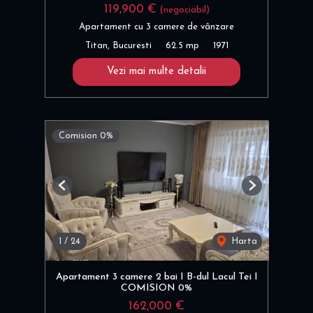
119,900 €
(negociabil)
Apartament cu 3 camere de vânzare
Titan, Bucuresti
62.5 mp
1971
Vezi mai multe detalii
Comision 0%
Previous
Next
1
/
24
Harta
Apartament 3 camere 2 bai I B-dul Lacul Tei I
COMISION 0%
162,000 €