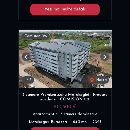
Vezi mai multe detalii
Comision 0%
Previous
Next
1
/
8
Harta
3 camere Premium Zona Metalurgiei I Predare
imediata I COMISION 0%
100,500 €
Apartament cu 3 camere de vânzare
Metalurgiei, Bucuresti
64.3 mp
2025