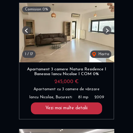
Comision 0%
Previous
Next
1
/
17
Harta
Apartament 3 camere Natura Residence I
Baneasa Iancu Nicolae I COM 0%
245,000 €
Apartament cu 3 camere de vânzare
Iancu Nicolae, Bucuresti
81 mp
2009
Vezi mai multe detalii