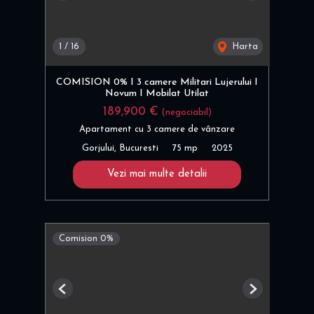
1
/
16
Harta
COMISION 0% I 3 camere Militari Lujerului I
Novum I Mobilat Utilat
189,900 €
(negociabil)
Apartament cu 3 camere de vânzare
Gorjului, Bucuresti
75 mp
2025
Vezi mai multe detalii
Comision 0%
Previous
Next