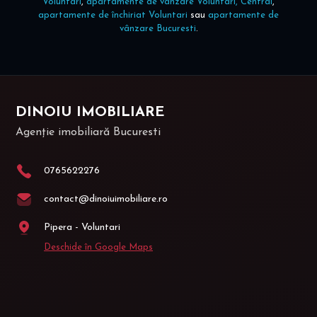
Voluntari
,
apartamente de vânzare Voluntari, Central
,
apartamente de închiriat Voluntari
sau
apartamente de
vânzare Bucuresti
.
DINOIU IMOBILIARE
Agenție imobiliară Bucuresti
0765622276
contact@dinoiuimobiliare.ro
Pipera - Voluntari
Deschide în Google Maps