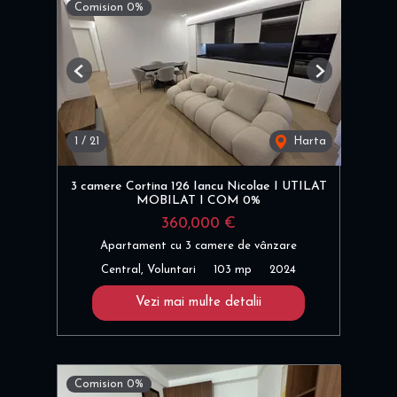
Comision 0%
Previous
Next
1
/
21
Harta
3 camere Cortina 126 Iancu Nicolae I UTILAT
MOBILAT I COM 0%
360,000 €
Apartament cu 3 camere de vânzare
Central, Voluntari
103 mp
2024
Vezi mai multe detalii
Comision 0%