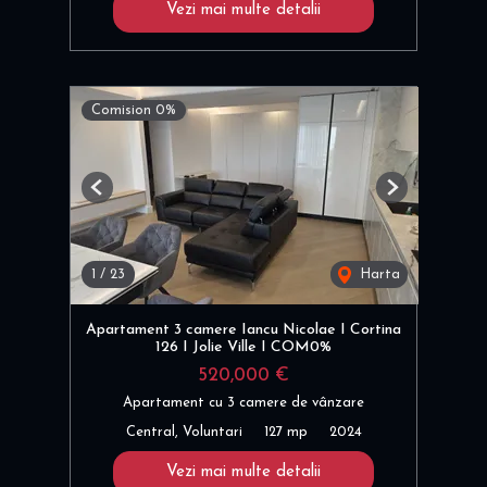
Vezi mai multe detalii
Comision 0%
Previous
Next
1
/
23
Harta
Apartament 3 camere Iancu Nicolae I Cortina
126 I Jolie Ville I COM0%
520,000 €
Apartament cu 3 camere de vânzare
Central, Voluntari
127 mp
2024
Vezi mai multe detalii