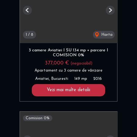
Previous
Next
1
/
8
Harta
3 camere Aviatiei I SU 134 mp + parcare I
COMISION 0%
377,000 €
(negociabil)
Apartament cu 3 camere de vânzare
Aviatiei, Bucuresti
149 mp
2016
Vezi mai multe detalii
Comision 0%