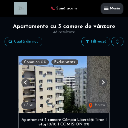
Sună acum
Meniu
Apartamente cu 3 camere de vânzare
48 rezultate
Caută din nou
Filtrează
Comision 0%
Exclusivitate
Previous
Next
1
/
30
Harta
Apartament 3 camere Câmpia Libertății Titan I
etaj 10/10 I COMISION 0%