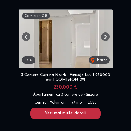
Comision 0%
Previous
Next
1
/
41
Harta
3 Camere Cortina North | Finisaje Lux I 230000
eur I COMISION 0%
230,000 €
Apartament cu 3 camere de vânzare
Central, Voluntari
77 mp
2025
Vezi mai multe detalii