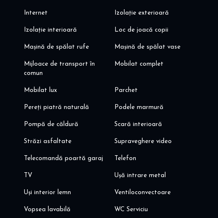
Internet
Izolație exterioară
Izolație interioară
Loc de joacă copii
Mașină de spălat rufe
Mașină de spălat vase
Mijloace de transport în
Mobilat complet
comun
Mobilat lux
Parchet
Pereți piatră naturală
Podele marmură
Pompă de căldură
Scară interioară
Străzi asfaltate
Supraveghere video
Telecomandă poartă garaj
Telefon
TV
Ușă intrare metal
Uși interior lemn
Ventiloconvectoare
Vopsea lavabilă
WC Serviciu