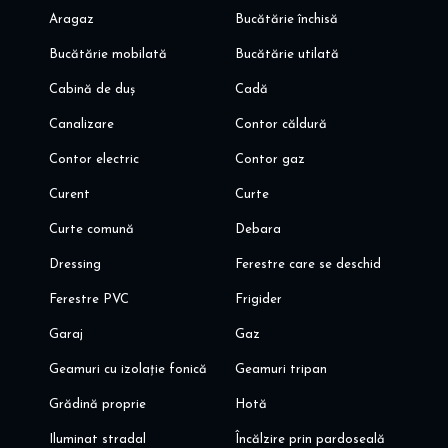
Atlantis)
Aragaz
Bucătărie închisă
- restaurante, cafenele, benzinarii, farmacii, clinici medicale si
spitale
Bucătărie mobilată
Bucătărie utilată
Va invit sa programati o vizionare! Alina Dinoiu
Cabină de duș
Cadă
Pentru mai multe oferte, va astept aici dinoiuimobiliare.ro
Canalizare
Contor căldură
Contor electric
Contor gaz
Curent
Curte
Curte comună
Debara
Dressing
Ferestre care se deschid
Ferestre PVC
Frigider
Garaj
Gaz
Geamuri cu izolație fonică
Geamuri tripan
Grădină proprie
Hotă
Iluminat stradal
Încălzire prin pardoseală