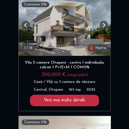
Comision 0%
Previous
Next
1
/
16
Harta
Vila 5 camere Otopeni - centru I individuala,
calcan I P+1E+M I COM0%
300,000 €
(negociabil)
Casă / Vilă cu 5 camere de vânzare
Central, Otopeni
165 mp
2025
Vezi mai multe detalii
Comision 0%