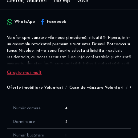
Central, Voluntari
150 mp
2025
WhatsApp
Facebook
Va ofer spre vanzare vila noua și modernă, situată în Pipera, intr-
un ansamblu rezidential premium situat intre Drumul Potcoavei si
Iancu Nicolae, intr-o zona foarte selecta si linistita - exclusiv
rezidentiala, cu acces securizat. Locuință confortabilă și eficientă
energetic, dar și un loc în care poți să-ți trăiești viața și să-ți scrii
propria poveste. "A life story"
Citește mai mult
Disponibilitate imediata! Gata de mutare! Ideal pentru cei care
Oferte imobiliare Voluntari
Case de vânzare Voluntari
Cas
cauta liniste, natura, siguranta si acces rapid catre zona de
business!
Detalii financiare: COMISION agentie = 0
Număr camere
4
- pret vanzare = 600000 euro cu taxare inversa pentru PJ sau
600.000 euro + TVA21% pentru PF
Dormitoare
3
Vila este construita in 2025 pe P+1E, cu suprafata utila totala
Număr bucătării
1
de 150 mp (125 mp + garaj de 25mp), cu o compartimentare