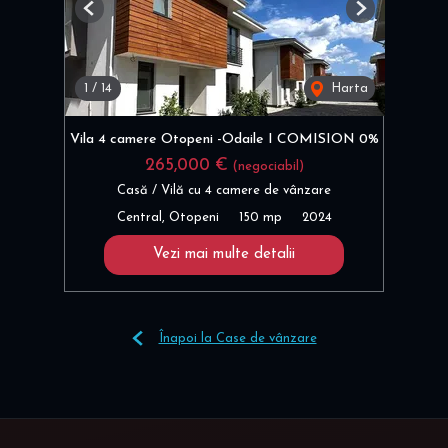
Previous
Next
1
/
14
Harta
Vila 4 camere Otopeni -Odaile I COMISION 0%
265,000 €
(negociabil)
Casă / Vilă cu 4 camere de vânzare
Central, Otopeni
150 mp
2024
Vezi mai multe detalii
Înapoi la Case de vânzare