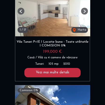
Previous
Next
1
/
17
Harta
Vila Tunari P+1E I Locatie buna - Toate utilitatile
I COMISION 0%
199,000 €
Casă / Vilă cu 4 camere de vânzare
Tunari
105 mp
2010
Vezi mai multe detalii
Comision 0%