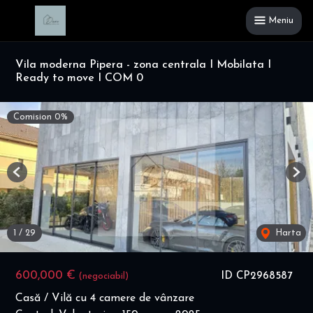
Meniu
Vila moderna Pipera - zona centrala I Mobilata I
Ready to move I COM 0
Comision 0%
Previous
Nex
1
/
29
Harta
600,000 €
ID CP2968587
(negociabil)
Casă / Vilă cu 4 camere de vânzare