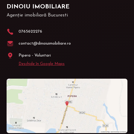
DINOIU IMOBILIARE
Agenție imobiliară Bucuresti
0765622276
contact@dinoiuimobiliare.ro
Pipera - Voluntari
Deschide în Google Maps