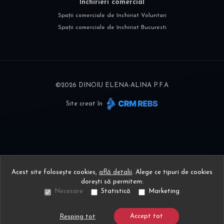
Închirieri comercial
Spații comerciale de închiriat Voluntari
Spații comerciale de închiriat Bucuresti
©
2026
DINOIU ELENA-ALINA P.F.A
Site creat în
Acest site folosește cookies,
află detalii
.
Alege ce tipuri de cookies
dorești să permitem:
Necesare
Statistică
Marketing
Accept tot
Resping tot
Sună acum
Solicită vizionare