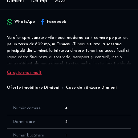
Dimieni
105 mp
2023
WhatsApp
Facebook
Va ofer spre vanzare vila noua, moderna cu 4 camere pe parter,
pe un teren de 609 mp, in Dimieni -Tunari, situata la șoseaua
principală din Dimieni, la intrarea dinspre Tunari, cu acces facil si
rapid către București, autostrada, aeroport și centură, intr-o
zona rezidentiala noua deosebita si cu multa liniste, locatie ideala
pentru un stil de viață liniștit, relaxat si confortabil. cu conectare
Citește mai mult
rapida catre Nordul Bucurestiului.
Oferte imobiliare Dimieni
Case de vânzare Dimieni
Proprietate deosebita - curte generoasa, sala fitness, magazie!
Confort, spațiu și dotări premium!
Disponibilitate imediata! Se vinde mobilata si utilata, asa cum
este prezentata in poze! Mutare imediata!
Număr camere
4
IDEAL familie/cuplu care doreste confort și liniște aproape de
București, cat si activa, datorită dotărilor speciale (fitness,
Dormitoare
3
terasă, grădină modernă)!
Pret final: 260.000 euro (NU se adauga TVA); COMISION
Număr bucătării
1