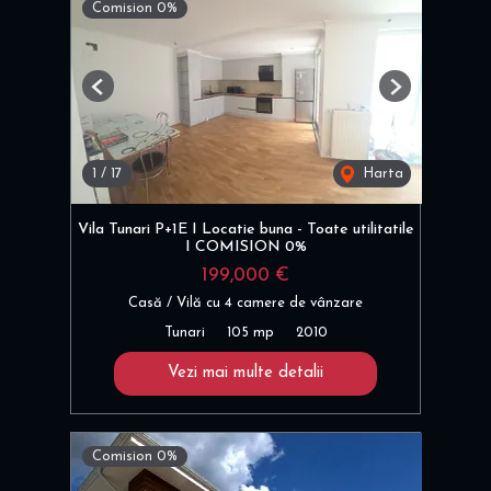
Comision 0%
Previous
Next
1
/
17
Harta
Vila Tunari P+1E I Locatie buna - Toate utilitatile
I COMISION 0%
199,000 €
Casă / Vilă cu 4 camere de vânzare
Tunari
105 mp
2010
Vezi mai multe detalii
Comision 0%