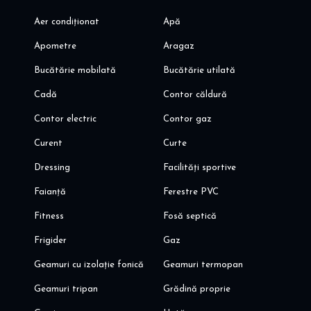
Aer condiționat
Apă
Va invit sa programati o vizionare!
Alina Dinoiu
Apometre
Aragaz
Pentru mai multe oferte, va invit aici: dinoiuimobiliare.ro
Bucătărie mobilată
Bucătărie utilată
Cadă
Contor căldură
Contor electric
Contor gaz
Curent
Curte
Dressing
Facilități sportive
Faianță
Ferestre PVC
Fitness
Fosă septică
Frigider
Gaz
Geamuri cu izolație fonică
Geamuri termopan
Geamuri tripan
Grădină proprie