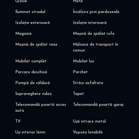
Gresie
Hotă
Iluminat stradal
Încălzire prin pardoseală
Izolație exterioară
Izolație interioară
Magazie
Mașină de spălat rufe
Mașină de spălat vase
Mijloace de transport în
comun
Mobilat complet
Mobilat lux
Parcare deschisă
Parchet
Pompă de căldură
Străzi asfaltate
Supraveghere video
Tapet
Telecomandă poartă acces
Telecomandă poartă garaj
auto
TV
Ușă intrare metal
Uși interior lemn
Vopsea lavabilă