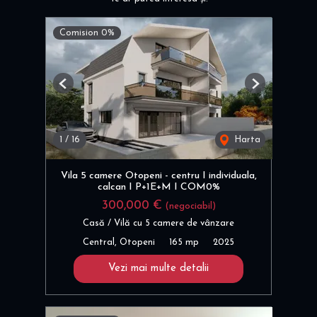
Comision 0%
Previous
Next
1
/
16
Harta
Vila 5 camere Otopeni - centru I individuala,
calcan I P+1E+M I COM0%
300,000 €
(negociabil)
Casă / Vilă cu 5 camere de vânzare
Central, Otopeni
165 mp
2025
Vezi mai multe detalii