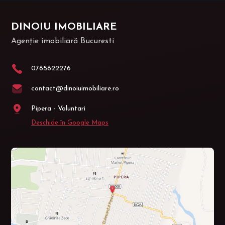
DINOIU IMOBILIARE
Agenție imobiliară Bucuresti
0765622276
contact@dinoiuimobiliare.ro
Pipera - Voluntari
Deschide în Google Maps