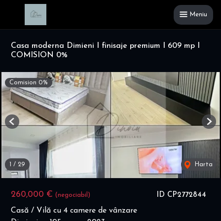
Meniu
Casa moderna Dimieni I finisaje premium I 609 mp I
COMISION 0%
Comision 0%
Previous
Nex
1
/
29
Harta
260,000 €
ID CP2772844
(negociabil)
Casă / Vilă cu 4 camere de vânzare