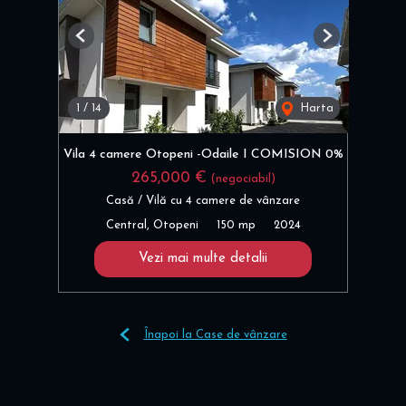
Previous
Next
1
/
14
Harta
Vila 4 camere Otopeni -Odaile I COMISION 0%
265,000 €
(negociabil)
Casă / Vilă cu 4 camere de vânzare
Central, Otopeni
150 mp
2024
Vezi mai multe detalii
Înapoi la Case de vânzare