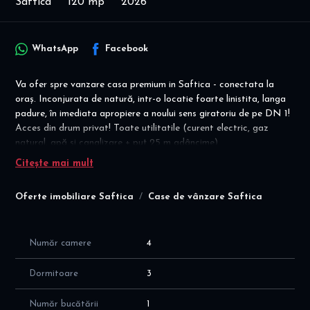
Saftica
120 mp
2026
WhatsApp
Facebook
Va ofer spre vanzare casa premium in Saftica - conectata la
oraș. Inconjurata de natură, intr-o locatie foarte linistita, langa
padure, în imediata apropiere a noului sens giratoriu de pe DN 1!
Acces din drum privat! Toate utilitatile (curent electric, gaz
natural, apă și canalizare + puț 25 m adâncime).
Citește mai mult
Disponibilitate imediata! Vilă absolut spectaculoasă! Vila
premium individuală langa padure! Finisaje și materiale high-end!
Oferte imobiliare Saftica
Case de vânzare Saftica
Ideala pentru cei care caută liniște, natură, aer curat, finisaje
high end și cu acces imediat spre capitală!
Casa este construita in 2026 pe parter (cu placa peste parter),
Număr camere
4
pe un teren generos de 470 mp, cu suprafata utila de 120 mp +
terasa superba de 33mp, cu suprafata construita de 178 mp, cu o
Dormitoare
3
compartimentare moderna si inteligenta a spatiilor, dupacum
urmeaza:
Număr bucătării
1