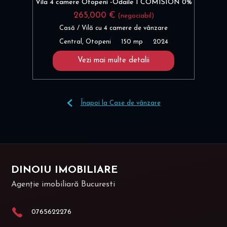
Vila 4 camere Otopeni -Odaile I COMISION 0%
265,000 €
(negociabil)
Casă / Vilă cu 4 camere de vânzare
Central, Otopeni
150 mp
2024
Vezi mai multe detalii
Înapoi la Case de vânzare
DINOIU IMOBILIARE
Agenție imobiliară Bucuresti
0765622276