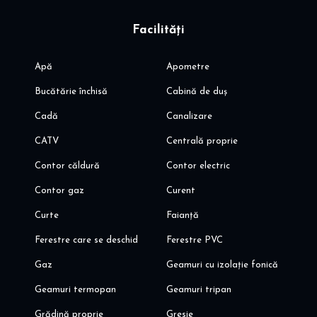
Facilități
Apă
Apometre
Bucătărie închisă
Cabină de duș
Cadă
Canalizare
CATV
Centrală proprie
Contor căldură
Contor electric
Contor gaz
Curent
Curte
Faianță
Ferestre care se deschid
Ferestre PVC
Gaz
Geamuri cu izolație fonică
Geamuri termopan
Geamuri tripan
Grădină proprie
Gresie