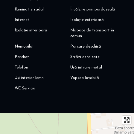
Iluminat stradal
Încălzire prin pardoseală
Internet
Izolație exterioară
Izolație interioară
Mijloace de transport în
comun
Nemobilat
Parcare deschisă
Parchet
Străzi asfaltate
Telefon
Ușă intrare metal
Uși interior lemn
Vopsea lavabilă
WC Serviciu