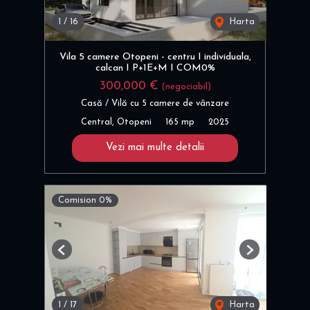
1
/
16
Harta
Vila 5 camere Otopeni - centru I individuala,
calcan I P+1E+M I COM0%
300,000 €
(negociabil)
Casă / Vilă cu 5 camere de vânzare
Central, Otopeni
165 mp
2025
Vezi mai multe detalii
Comision 0%
Previous
Next
1
/
17
Harta