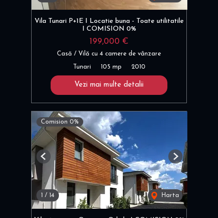
Vila Tunari P+1E I Locatie buna - Toate utilitatile
I COMISION 0%
199,000 €
Casă / Vilă cu 4 camere de vânzare
Tunari
105 mp
2010
Vezi mai multe detalii
Comision 0%
Previous
Next
1
/
14
Harta