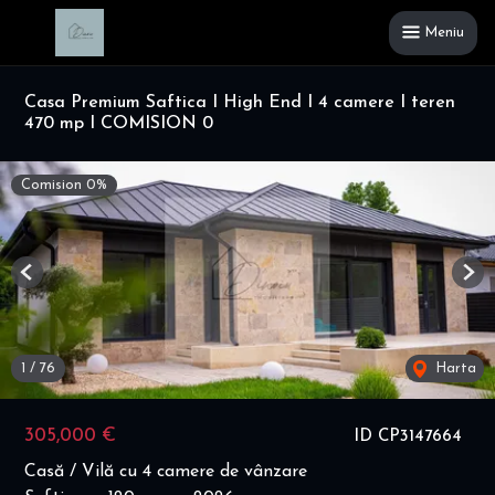
Meniu
Casa Premium Saftica I High End I 4 camere I teren
470 mp I COMISION 0
Comision 0%
Previous
Nex
1
/
76
Harta
305,000 €
ID CP3147664
Casă / Vilă cu 4 camere de vânzare