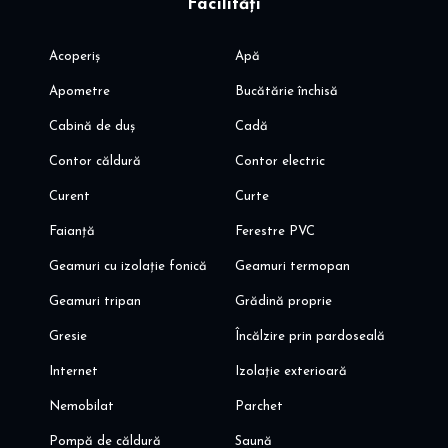
Facilități
cu bicicleta
Va invit sa programati o vizionare!
Acoperiș
Apă
Alina Dinoiu
Apometre
Bucătărie închisă
Pentru mai multe oferte, va invit aici: dinoiuimobiliare.ro
Cabină de duș
Cadă
Contor căldură
Contor electric
Curent
Curte
Faianță
Ferestre PVC
Geamuri cu izolație fonică
Geamuri termopan
Geamuri tripan
Grădină proprie
Gresie
Încălzire prin pardoseală
Internet
Izolație exterioară
Nemobilat
Parchet
Pompă de căldură
Saună