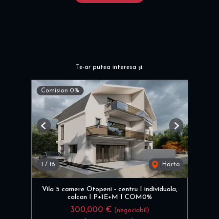
Te-ar putea interesa și:
Comision 0%
Previous
Next
1
/
16
Harta
Vila 5 camere Otopeni - centru I individuala,
calcan I P+1E+M I COM0%
300,000 €
(negociabil)