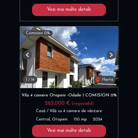
Vezi mai multe detalii
Comision 0%
Previous
Next
1
/
14
Harta
Vila 4 camere Otopeni -Odaile I COMISION 0%
265,000 €
(negociabil)
Casă / Vilă cu 4 camere de vânzare
Central, Otopeni
150 mp
2024
Vezi mai multe detalii