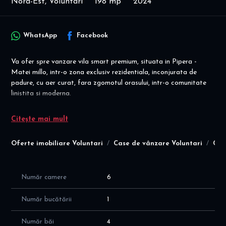
Nord-Est, Voluntari
198 mp
2024
WhatsApp
Facebook
Va ofer spre vanzare vila smart premium, situata in Pipera -
Matei millo, intr-o zona exclusiv rezidentiala, inconjurata de
padure, cu aer curat, fara zgomotul orasului, intr-o comunitate
linistita si moderna.
Disponibilitate imediata pentru semnare antecontract! Livrare la
Citește mai mult
cheie in 3 luni!
Ideal pentru familii sau pentru cei care cauta un spatiu elegant si
Oferte imobiliare Voluntari
Case de vânzare Voluntari
Cas
sigur, aproape de oras, dar ferit de agitatia urbana!
2 locuri de parcare + 2 pt oaspeti.
Vila este construita pe P+1E+M, cu 6 camere si 4 bai + 4 locuri de
Număr camere
6
parcare, cu suprafata utila de 198 mp, cu 60 mp de curte
privata, imbinand armonios eleganta, functionalitatea si
Număr bucătării
1
siguranta. Compartimentarea spatiilor este moderna si eficienta,
dupa cum urmeaza:
Număr băi
4