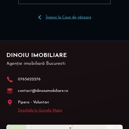
Înapoi la Case de vânzare
DINOIU IMOBILIARE
Agenție imobiliară Bucuresti
0765622276
contact@dinoiuimobiliare.ro
Pipera - Voluntari
Deschide în Google Maps