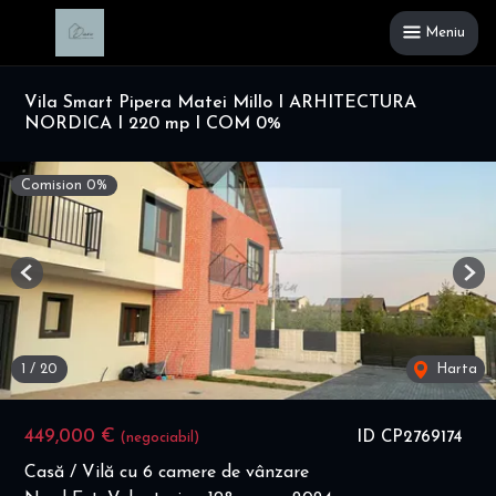
Meniu
Vila Smart Pipera Matei Millo I ARHITECTURA
NORDICA I 220 mp I COM 0%
Comision 0%
Previous
Nex
1
/
20
Harta
449,000 €
ID CP2769174
(negociabil)
Casă / Vilă cu 6 camere de vânzare