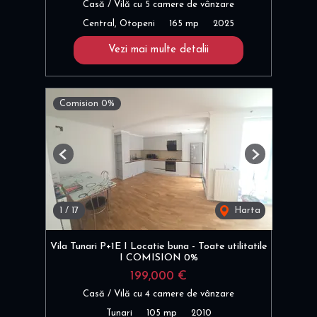
Casă / Vilă cu 5 camere de vânzare
Central, Otopeni
165 mp
2025
Vezi mai multe detalii
Comision 0%
Previous
Next
1
/
17
Harta
Vila Tunari P+1E I Locatie buna - Toate utilitatile
I COMISION 0%
199,000 €
Casă / Vilă cu 4 camere de vânzare
Tunari
105 mp
2010