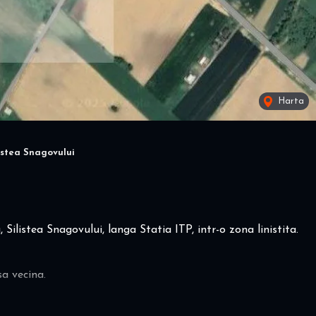
Harta
istea Snagovului
ilistea Snagovului, langa Statia ITP, intr-o zona linistita.
sa vecina.
 sa programati o vizionare!