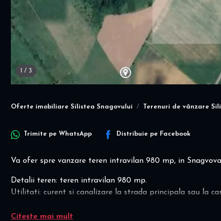
1
/
3
Oferte imobiliare Silistea Snagovului
Terenuri de vânzare Sil
Trimite pe
WhatsApp
Distribuie pe
Facebook
Va ofer spre vanzare teren intravilan 980 mp, in Snagvova, S
Detalii teren: teren intravilan 980 mp.
Utilitati: curent si canalizare la strada principala sau la ca
Va stau la dispozitie pentru orice alte informatii! Va invit
Citește mai mult