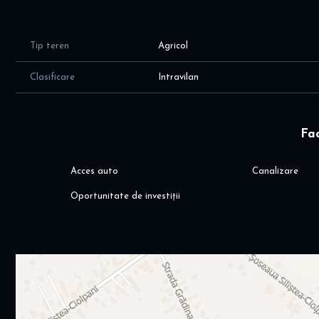
Alina
Pentru mai multe detalii, va astept aici dinoiuimobiliare.ro
Tip teren
Agricol
Clasificare
Intravilan
Fac
Acces auto
Canalizare
Oportunitate de investiții