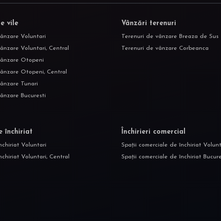
e vile
Vânzări terenuri
vânzare Voluntari
Terenuri de vânzare Breaza de Sus
ânzare Voluntari, Central
Terenuri de vânzare Corbeanca
vânzare Otopeni
vânzare Otopeni, Central
vânzare Tunari
vânzare Bucuresti
e închiriat
Închirieri comercial
nchiriat Voluntari
Spații comerciale de închiriat Volunt
nchiriat Voluntari, Central
Spații comerciale de închiriat Bucure