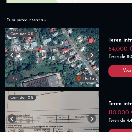
Te-ar putea interesa și:
Comision 0%
Teren int
64,000
Teren de 8
Previous
Next
Vezi
1
/
5
Harta
Comision 0%
Teren int
110,000
Teren de 4
Previous
Next