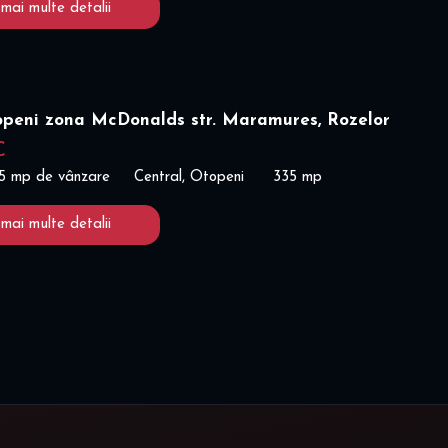
 mai multe detalii
openi zona McDonalds str. Maramures, Rozelor
€
35 mp de vânzare
Central, Otopeni
335 mp
 mai multe detalii