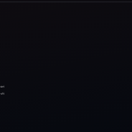
ari
sti