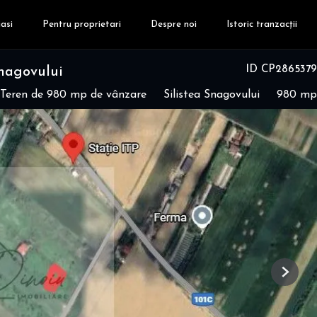
asi
Pentru proprietari
Despre noi
Istoric tranzacții
ID CP2865379
Snagovului
Teren de 980 mp de vânzare
Silistea Snagovului
980 mp
Next