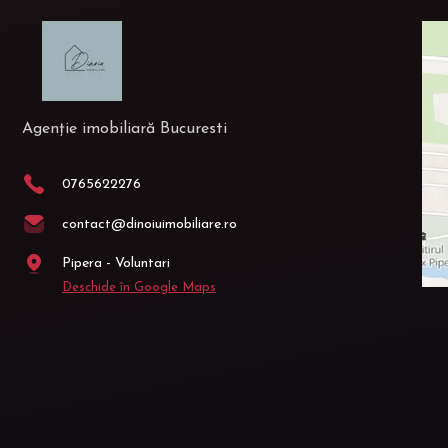
Agenție imobiliară Bucuresti
0765622276
contact@dinoiuimobiliare.ro
Pipera - Voluntari
Deschide în Google Maps