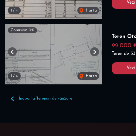
Vezi
1
/
4
Harta
Comision 0%
Teren Ot
99,000 
Teren de 3
Previous
Next
Vezi
1
/
4
Harta
Înapoi la Terenuri de vânzare