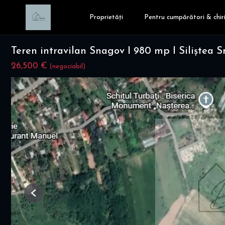
Proprietăți
Pentru cumpărători & chiri
Teren intravilan Snagov I 980 mp I Siliștea 
26,500 €
(negociabil)
Previous