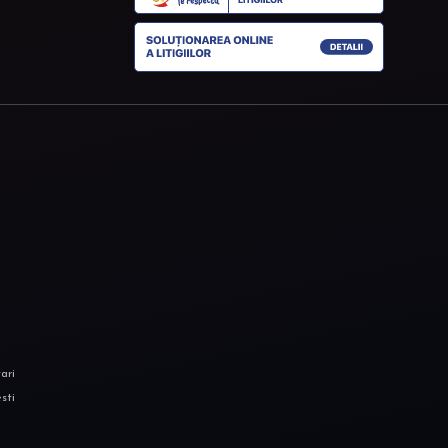
ari
sti