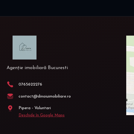
Agenție imobiliară Bucuresti
0765622276
contact@dinoiuimobiliare.ro
Pipera - Voluntari
Deschide în Google Maps