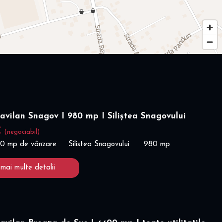
ravilan Snagov I 980 mp I Siliștea Snagovului
€
(negociabil)
80 mp de vânzare
Silistea Snagovului
980 mp
 mai multe detalii