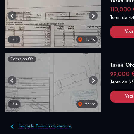
Teren int
110,000
Teren de 4
Previous
Next
Vezi
1
/
4
Harta
Comision 0%
Teren Ot
99,000 
Teren de 3
Previous
Next
Vezi
1
/
4
Harta
Înapoi la Terenuri de vânzare