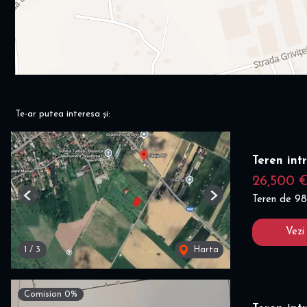
Te-ar putea interesa și:
Teren int
26,500 
Teren de 9
Previous
Next
Vezi
1
/
3
Harta
Comision 0%