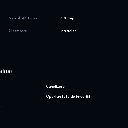
 sa programati o vizionare!
Suprafață teren
800 mp
Clasificare
Intravilan
ilități
Canalizare
Oportunitate de investiții
it