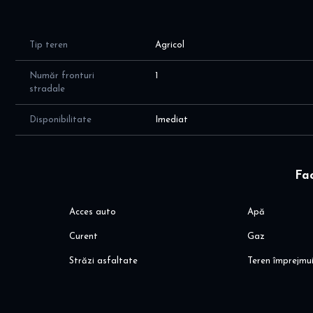
Va stau la dispozitie pentru orice alte informatii! Va invit
Alina
Pentru mai multe detalii, va astept aici dinoiuimobiliare.ro
Tip teren
Agricol
Număr fronturi
1
stradale
Disponibilitate
Imediat
Fac
Acces auto
Apă
Curent
Gaz
Străzi asfaltate
Teren împrejmu