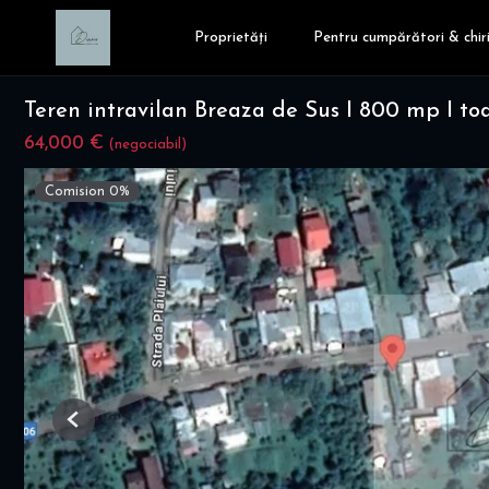
Proprietăți
Pentru cumpărători & chiri
Teren intravilan Breaza de Sus I 800 mp I toat
64,000 €
(negociabil)
Comision 0%
Previous