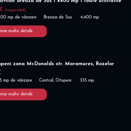
ravilan Breaza de Sus I 4400 mp I toate utilitatile
 €
(negociabil)
,400 mp de vânzare
Breaza de Sus
4,400 mp
 mai multe detalii
openi zona McDonalds str. Maramures, Rozelor
€
35 mp de vânzare
Central, Otopeni
335 mp
 mai multe detalii