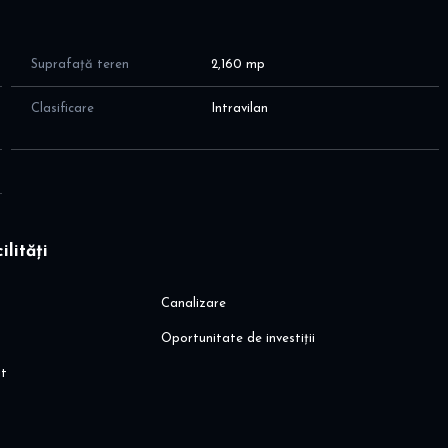
Suprafață teren
2,160 mp
Clasificare
Intravilan
ilități
Canalizare
Oportunitate de investiții
it