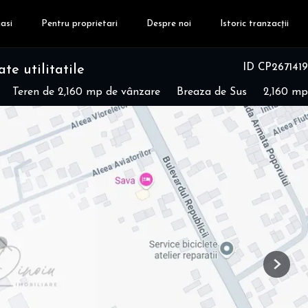
asi
Pentru proprietari
Despre noi
Istoric tranzacții
ID CP2671419
te utilitatile
Teren de 2,160 mp de vânzare
Breaza de Sus
2,160 mp
Next