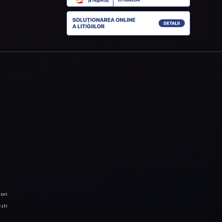
ari
sti