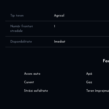
Alina
Pentru mai multe detalii, va astept aici dinoiuimobiliare.ro
Tip teren
Agricol
Număr fronturi
1
stradale
Disponibilitate
Imediat
Fac
Acces auto
Apă
Curent
Gaz
Străzi asfaltate
Teren împrejmu