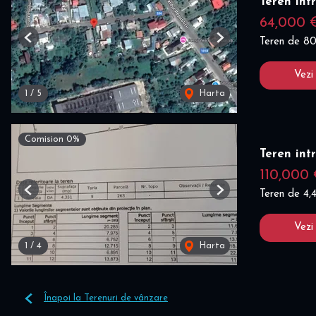
Teren int
64,000
Teren de 8
Previous
Next
Vezi
1
/
5
Harta
Comision 0%
Teren int
110,000
Teren de 4
Previous
Next
Vezi
1
/
4
Harta
Înapoi la Terenuri de vânzare