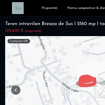
Proprietăți
Pentru cumpărători & chiri
Teren intravilan Breaza de Sus I 2160 mp I toa
129,600 €
(negociabil)
Comision 0%
Previous