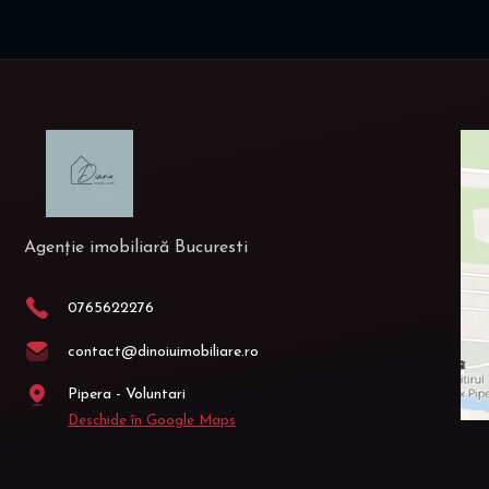
Agenție imobiliară Bucuresti
0765622276
contact@dinoiuimobiliare.ro
Pipera - Voluntari
Deschide în Google Maps