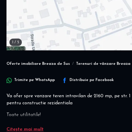
1
/
5
Oferte imobiliare Breaza de Sus
Terenuri de vânzare Breaza 
Trimite pe
WhatsApp
Distribuie pe
Facebook
Va ofer spre vanzare teren intravilan de 2160 mp, pe str. 1 
pentru constructie rezidentiala
Toate utilitatile!
Va stau la dispozitie pentru orice alte informatii! Va invit
Citește mai mult