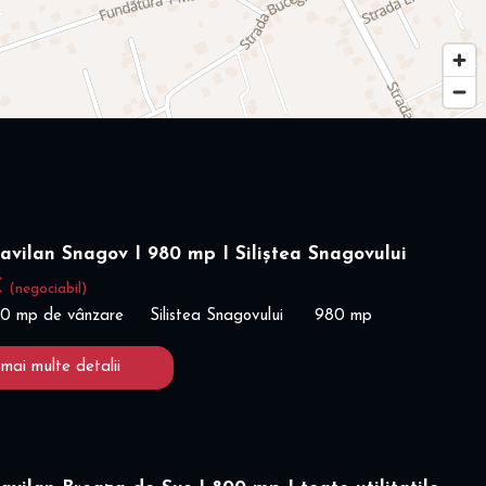
ravilan Snagov I 980 mp I Siliștea Snagovului
€
(negociabil)
80 mp de vânzare
Silistea Snagovului
980 mp
 mai multe detalii