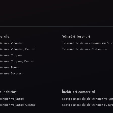
e vile
Vânzări terenuri
vânzare Voluntari
Terenuri de vânzare Breaza de Sus
ânzare Voluntari, Central
Terenuri de vânzare Corbeanca
vânzare Otopeni
vânzare Otopeni, Central
vânzare Tunari
vânzare Bucuresti
e închiriat
Închirieri comercial
nchiriat Voluntari
Spații comerciale de închiriat Volunt
nchiriat Voluntari, Central
Spații comerciale de închiriat Bucure