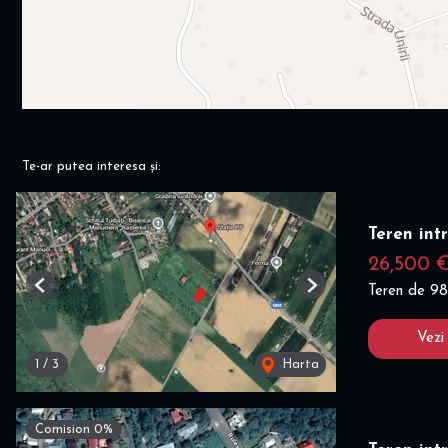
Te-ar putea interesa și:
Teren int
26,500 
Teren de 9
Previous
Next
Vezi
1
/
3
Harta
Comision 0%