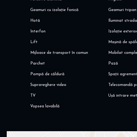
Sportissimo, etc)
- 600 m, 9 min de mers pe jos, pana la sala fitness World 
Geamuri cu izolație fonică
Geamuri tripan
- 1,2 km, 16 min de mers pe jos, pana la Rondul OMV si sta
Hotă
Iluminat strada
bazin de inot, salon, etc
- unitati de invatamant private & de stat
Interfon
Izolație exteri
- zone comerciale: Baneasa Shopping City, Promenada Mall
Lift
Mașină de spăl
Va invit sa programati o vizionare!
Mijloace de transport în comun
Mobilat compl
Alina Dinoiu
Pentru mai multe oferte, va invit aici: dinoiuimobiliare.ro
Parchet
Pază
Pompă de căldură
Spații agremen
Supraveghere video
Telecomandă p
TV
Ușă intrare met
Vopsea lavabilă