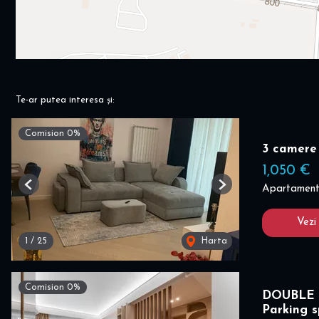
Te-ar putea interesa și:
Comision 0%
3 camere
1,050 €
Apartament 
Previous
Next
Vezi
1
/
25
Harta
Comision 0%
DOUBLE 
Parking 