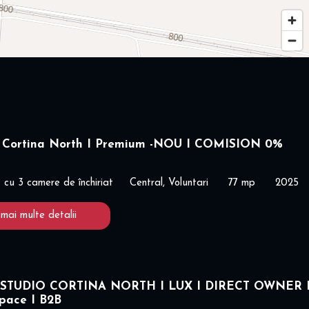
 Cortina North I Premium -NOU I COMISION 0%
cu 3 camere de închiriat
Central, Voluntari
77 mp
2025
 mai multe detalii
STUDIO CORTINA NORTH I LUX I DIRECT OWNER 
space I B2B