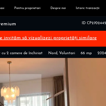
asi
Pentru proprietari
Despre noi
Istoric tranzacții
ID CP2702445
 Premium
te invităm să vizualizezi proprietăți similare
cu 2 camere de închiriat
Nord, Voluntari
66 mp
2024