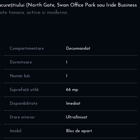
ucureștiului (North Gate, Swan Office Park sau Iride Business
tate tanara, activa si moderna.
si mobilat! Mutare imediata!
ie;
cceptate animale de companie
Compartimentare
Decomandat
re gratuita datorita panourilor fotovoltaice si a pompelor de
Dormitoare
1
la de 66 mp (55 mp plus balcon), fiind compartimentat dupa
Număr băi
1
 rufe si uscator rufe; dressing generos
si zona de dining; aer conditionat, TV smart
Suprafață utilă
66 mp
uptor, hota, frigider, cuptor microunde, masina de spalat
Disponibilitate
Imediat
os plus comoda
Stare interior
Ultrafinisat
Imobil
Bloc de apart.