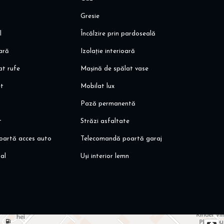
Class
Gresie
tii de autobuze STB & STV; World Class Planet - club fitness,
l
Încălzire prin pardoseală
oară
Izolație interioară
, etc.
at rufe
Mașină de spălat vase
et
Mobilat lux
Pază permanentă
t
Străzi asfaltate
oartă acces auto
Telecomandă poartă garaj
al
Uși interior lemn