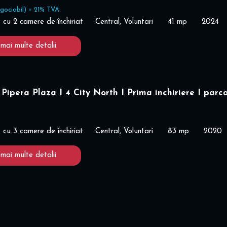
gociabil) + 21% TVA
cu 2 camere de închiriat
Central, Voluntari
41 mp
2024
 mai multe detalii
Pipera Plaza I 4 City North I Prima inchiriere I parc
cu 3 camere de închiriat
Central, Voluntari
83 mp
2020
 mai multe detalii