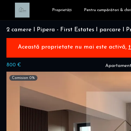
Proprietăți
Pentru cumpărători & chiri
2 camere I Pipera - First Estates I parcare I
Această proprietate nu mai este activă,
800 €
Apartament 
Comision 0%