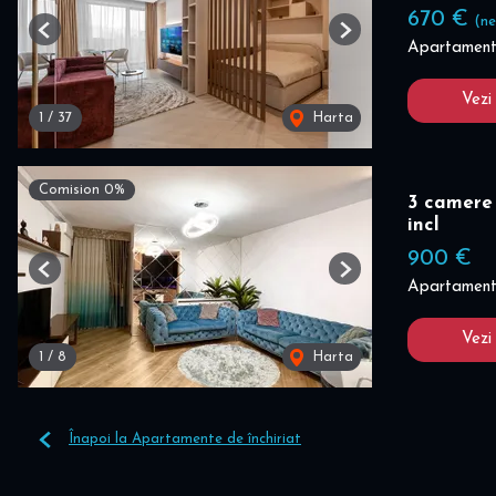
670 €
(ne
Previous
Next
Apartament 
Vezi
1
/
37
Harta
Comision 0%
3 camere 
incl
900 €
Previous
Next
Apartament 
Vezi
1
/
8
Harta
Înapoi la Apartamente de închiriat