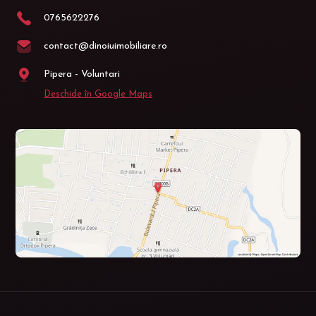
0765622276
contact@dinoiuimobiliare.ro
Pipera - Voluntari
Deschide în Google Maps