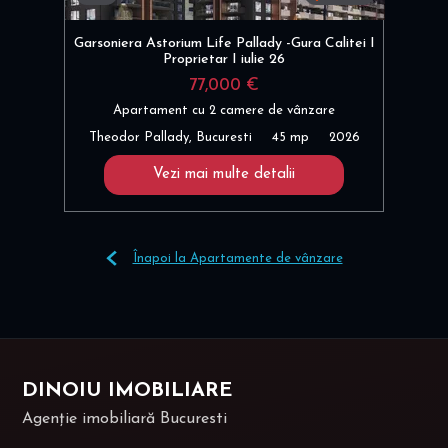
Garsoniera Astorium Life Pallady -Gura Calitei I
Proprietar I iulie 26
77,000 €
Apartament cu 2 camere de vânzare
Theodor Pallady, Bucuresti
45 mp
2026
Vezi mai multe detalii
Înapoi la Apartamente de vânzare
DINOIU IMOBILIARE
Agenție imobiliară Bucuresti