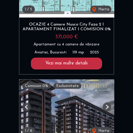
1
/
5
Harta
OCAZIE 4 Camere Nusco City Faza 2 I
APARTAMENT FINALIZAT I COMISION 0%
371,000 €
Apartament cu 4 camere de vânzare
Aviatiei, Bucuresti
119 mp
2025
Vezi mai multe detalii
Comision 0%
Exclusivitate
Previous
Next
1
/
6
Harta