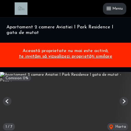
Meniu
Apartament 2 camere Aviatiei I Park Residence I
gata de mutat
Această proprietate nu mai este activă,
te invităm să vizualizezi proprietăți similare
Comision 0%
Previous
Nex
1
/
7
Harta