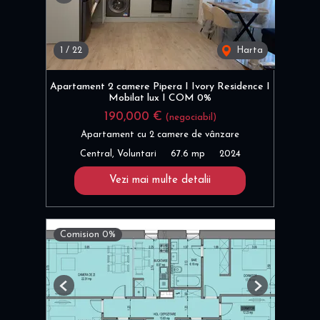
1
/
22
Harta
Apartament 2 camere Pipera I Ivory Residence I
Mobilat lux I COM 0%
190,000 €
(negociabil)
Apartament cu 2 camere de vânzare
Central, Voluntari
67.6 mp
2024
Vezi mai multe detalii
Comision 0%
Previous
Next