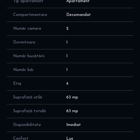
Tip apartament
Apartament
- bucatarie
- dormitor cu pat matrimonial si dressing
Compartimentare
Decomandat
- balcon de 2,2 mp
- loc de parcare la demisol la un cost suplimentar de 15.000 eur -
Număr camere
2
Optional
Dormitoare
1
Dotari apartament:
- centrala termica proprie; incalzire cu calorifere; aer conditionat
Număr bucătării
1
Va invit sa programati o vizionare!
Alina Dinoiu
Număr băi
1
Etaj
4
Suprafață utilă
63 mp
Suprafață totală
63 mp
Disponibilitate
Imediat
Confort
Lux