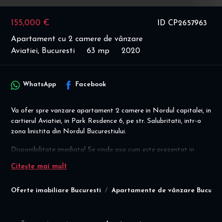
155,000 €
ID CP2657963
Apartament cu 2 camere de vânzare
Aviatiei, Bucuresti
63 mp
2020
WhatsApp
Facebook
Va ofer spre vanzare apartament 2 camere in Nordul capitalei, in
cartierul Aviatiei, in Park Resdence 6, pe str. Salubritatii, intr-o
zona linistita din Nordul Bucurestiului.
Disponibilitate imediata! Se vinde asa cum este prezentat in
poze, mobilat si utilat!
Citește mai mult
Apartamentul este decomandat, situat la etajul 4/5 intr-un bloc
din 2020 (cu lift), cu suprafata utila totala de 63 mp, fiind
Oferte imobiliare Bucuresti
Apartamente de vânzare Bucures
compartimentat dupa cum urmeaza:
- hol intrare
- living spatios si luminos cu zona de relaxare si zona de dining