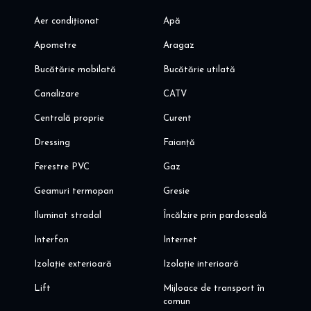
Aer condiționat
Apă
Apometre
Aragaz
Bucătărie mobilată
Bucătărie utilată
Canalizare
CATV
Centrală proprie
Curent
Dressing
Faianță
Ferestre PVC
Gaz
Geamuri termopan
Gresie
Iluminat stradal
Încălzire prin pardoseală
Interfon
Internet
Izolație exterioară
Izolație interioară
Lift
Mijloace de transport în
comun