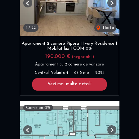
Previous
Next
1
/
22
Harta
Apartament 2 camere Pipera I Ivory Residence I
Mobilat lux I COM 0%
190,000 €
(negociabil)
Apartament cu 2 camere de vânzare
Central, Voluntari
67.6 mp
2024
Vezi mai multe detalii
Comision 0%
Previous
Next