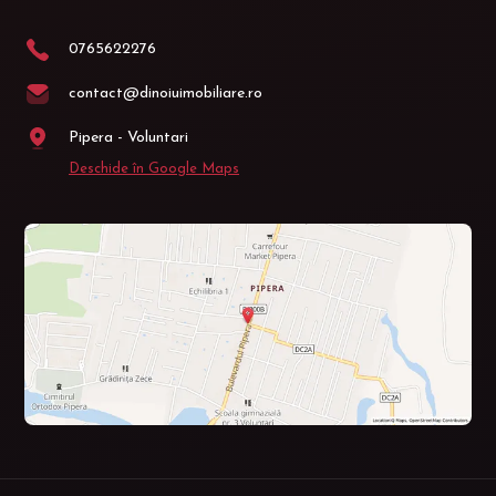
0765622276
contact@dinoiuimobiliare.ro
Pipera - Voluntari
Deschide în Google Maps