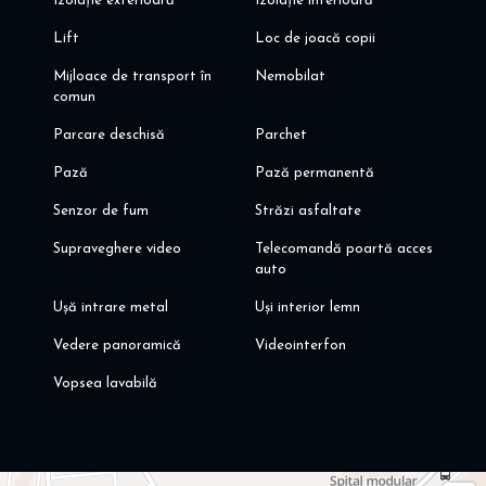
Izolație exterioară
Izolație interioară
Lift
Loc de joacă copii
Mijloace de transport în
Nemobilat
comun
Parcare deschisă
Parchet
Pază
Pază permanentă
Senzor de fum
Străzi asfaltate
Supraveghere video
Telecomandă poartă acces
auto
Ușă intrare metal
Uși interior lemn
Vedere panoramică
Videointerfon
Vopsea lavabilă