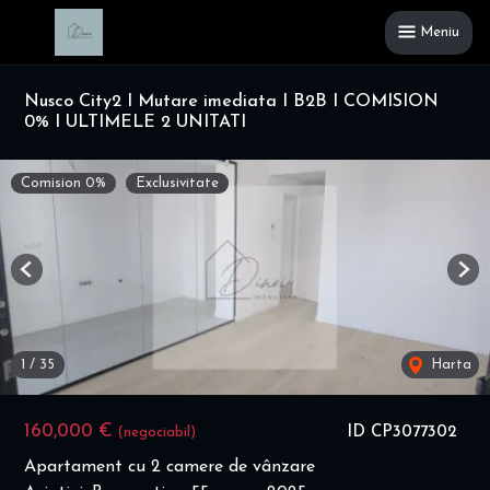
Meniu
Nusco City2 I Mutare imediata I B2B I COMISION
0% I ULTIMELE 2 UNITATI
Comision 0%
Exclusivitate
Previous
Nex
1
/
35
Harta
160,000 €
ID CP3077302
(negociabil)
Apartament cu 2 camere de vânzare