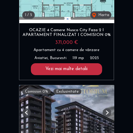
1
/
5
Harta
OCAZIE 4 Camere Nusco City Faza 2 I
APARTAMENT FINALIZAT I COMISION 0%
371,000 €
Apartament cu 4 camere de vânzare
Aviatiei, Bucuresti
119 mp
2025
Vezi mai multe detalii
Comision 0%
Exclusivitate
Previous
Next