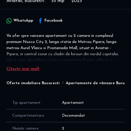
Aviatiei, Bucuresti
55 mp
2025
WhatsApp
Facebook
Va ofer spre vanzare apartament cu 2 camere in complexul
premium Nusco City 2, langa statia de Metrou Pipera, langa
metrou Aurel Vlaicu si Promenada Mall, situat in Aviatiei -
Pipera, in centrul zonei cu cladiri de birouri din nordul capitalei,
intr-o zona deosebita si intr-o comunitate foarte selecta si
moderna.
Citește mai mult
ULTIMELE 2 unitati!
Oferte imobiliare Bucuresti
Apartamente de vânzare Bucures
Detalii vanzare: contract de vanzare cumparare; COMISION
AGENTIE = 0%
- achizitie PJ : 160.000 euro, cu taxare inversa
Tip apartament
Apartament
Apartamentul este decomandat, situat la etajul 5 si 6 /11, intr-un
imobil construit in 2025, cu suprafata utila totala de 55 mp
Compartimentare
Decomandat
(50mp plus balcon de 5,3mp), cu o compartimentare inteligenta
si moderna, cu spatii vitrate mari, dupa cum urmeaza:
Număr camere
2