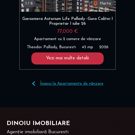
1
/
6
Harta
Garsoniera Astorium Life Pallady -Gura Calitei I
Proprietar I iulie 26
77,000 €
Apartament cu 2 camere de vânzare
Theodor Pallady, Bucuresti
45 mp
2026
Vezi mai multe detalii
Înapoi la Apartamente de vânzare
DINOIU IMOBILIARE
Agenție imobiliară Bucuresti