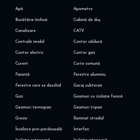
- acces rapid aeroporturi Baneasa si Otopeni
Apă
Apometre
- spitale si clinici medicale de stat si private (Spital Medicover,
Policlina Medicaver, clinica Regina Maria, etc)
Bucătărie închisă
Cabină de duș
Va invit sa programati o vizionare! Alina Dinoiu
Canalizare
CATV
Centrală imobil
Contor căldură
Contor electric
Contor gaz
Curent
Curte comună
Faianță
Ferestre aluminiu
Ferestre care se deschid
Garaj subteran
Gaz
Geamuri cu izolație fonică
Geamuri termopan
Geamuri tripan
Gresie
Iluminat stradal
Încălzire prin pardoseală
Interfon