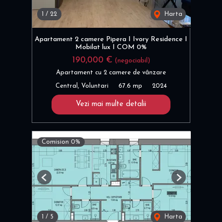
1
/
22
Harta
Apartament 2 camere Pipera I Ivory Residence I
Mobilat lux I COM 0%
190,000 €
(negociabil)
Apartament cu 2 camere de vânzare
Central, Voluntari
67.6 mp
2024
Vezi mai multe detalii
Comision 0%
Previous
Next
1
/
5
Harta