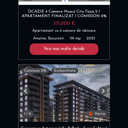
OCAZIE 4 Camere Nusco City Faza 2 I
APARTAMENT FINALIZAT I COMISION 0%
371,000 €
Apartament cu 4 camere de vânzare
Aviatiei, Bucuresti
119 mp
2025
Vezi mai multe detalii
Comision 0%
Exclusivitate
Previous
Next
1
/
6
Harta