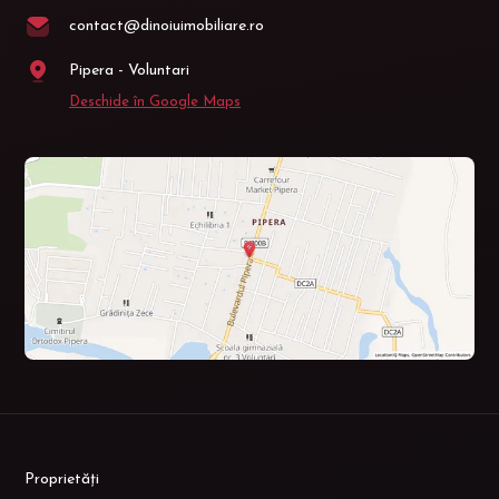
contact@dinoiuimobiliare.ro
Pipera - Voluntari
Deschide în Google Maps
Proprietăți