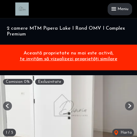
Meniu
2 camere MTM Pipera Lake I Rond OMV I Complex
Premium
Această proprietate nu mai este activă,
te invităm să vizualizezi proprietăți similare
Comision 0%
Exclusivitate
Previous
Nex
1
/
5
Harta