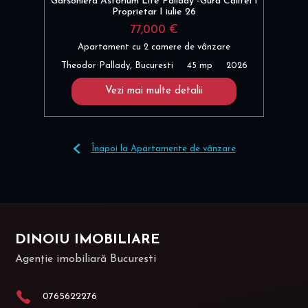
Garsoniera Astorium Life Pallady -Gura Calitei I
Proprietar I iulie 26
77,000 €
Apartament cu 2 camere de vânzare
Theodor Pallady, Bucuresti
45 mp
2026
Vezi mai multe detalii
Înapoi la Apartamente de vânzare
DINOIU IMOBILIARE
Agenție imobiliară Bucuresti
0765622276