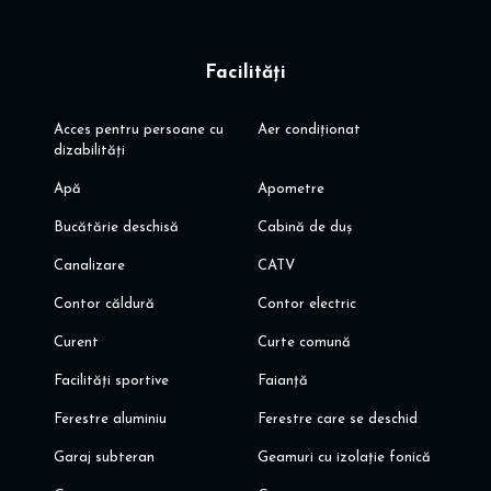
- langa rondul OMV, statii STV - autobuze cu conectare la
Metrou Pipera, Metrou Arel Vlaicu
- langa Plaza Pipera, World Class Planet, magazine: Lidl, Mega
Facilități
Image, Penny, Kaufland
- insitutii de invatamant de stat si private
- acces rapid A3, centura Bucuresti, A0
Acces pentru persoane cu
Aer condiționat
- acces rapid aeroporturi Baneasa & Otopeni
dizabilități
Va invit sa programati o vizionare! Pentru mai multe oferte, va
Apă
Apometre
invit aici: dinoiuimobiliare.ro
Bucătărie deschisă
Cabină de duș
Canalizare
CATV
Contor căldură
Contor electric
Curent
Curte comună
Facilități sportive
Faianță
Ferestre aluminiu
Ferestre care se deschid
Garaj subteran
Geamuri cu izolație fonică