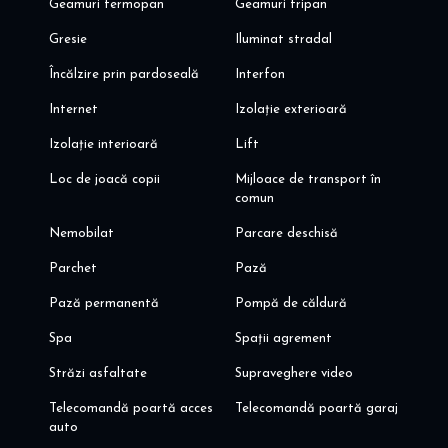
Geamuri termopan
Geamuri tripan
Gresie
Iluminat stradal
Încălzire prin pardoseală
Interfon
Internet
Izolație exterioară
Izolație interioară
Lift
Loc de joacă copii
Mijloace de transport în
comun
Nemobilat
Parcare deschisă
Parchet
Pază
Pază permanentă
Pompă de căldură
Spa
Spații agrement
Străzi asfaltate
Supraveghere video
Telecomandă poartă acces
Telecomandă poartă garaj
auto