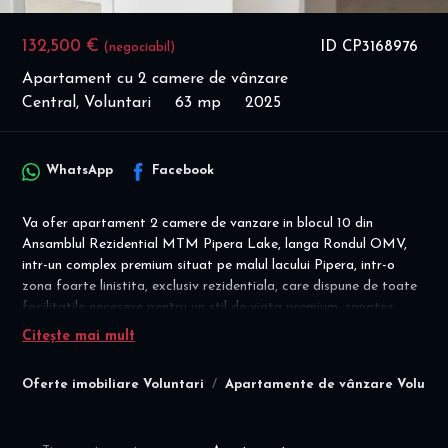
132,500 €
ID CP3168976
(negociabil)
Apartament cu 2 camere de vânzare
Central, Voluntari
63 mp
2025
WhatsApp
Facebook
Va ofer apartament 2 camere de vanzare in blocul 10 din
Ansamblul Rezidential MTM Pipera Lake, langa Rondul OMV,
intr-un complex premium situat pe malul lacului Pipera, intr-o
zona foarte linistita, exclusiv rezidentiala, care dispune de toate
facilitatile necesare pentru un stil de viata premium, sanatos,
modern, confortabil si activ, intr-o locatie foarte bine conectata
Citește mai mult
la principalele puncte de interes din Nordul Bucurestiului.
Oferte imobiliare Voluntari
Apartamente de vânzare Volunta
Disponibilitate imediata! Locatie excelenta - pe malul lacului!
Ideal locuinta / investitie!
Detalii financiare: cesiune antecontract ; COMISION AGENTIE