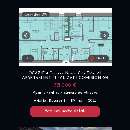
Comision 0%
Previous
Next
1
/
5
Harta
OCAZIE 4 Camere Nusco City Faza 2 I
APARTAMENT FINALIZAT I COMISION 0%
371,000 €
Apartament cu 4 camere de vânzare
Aviatiei, Bucuresti
119 mp
2025
Vezi mai multe detalii