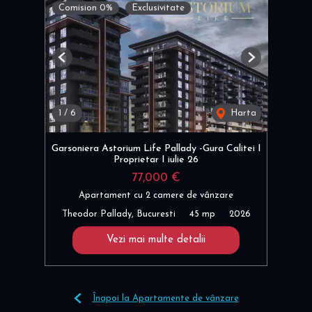
Comision 0%
Exclusivitate
Previous
Next
1
/
6
Harta
Garsoniera Astorium Life Pallady -Gura Calitei I
Proprietar I iulie 26
77,000 €
Apartament cu 2 camere de vânzare
Theodor Pallady, Bucuresti
45 mp
2026
Vezi mai multe detalii
Înapoi la Apartamente de vânzare