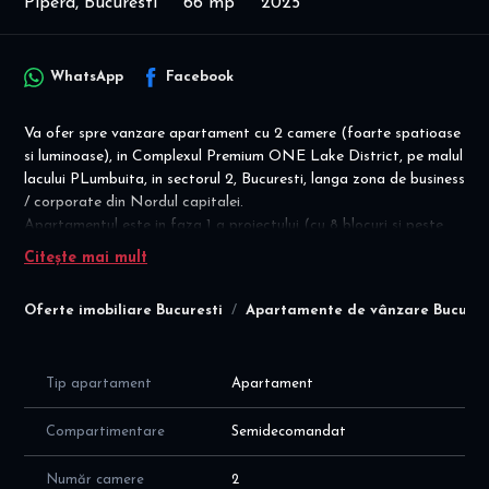
Pipera, Bucuresti
66 mp
2025
WhatsApp
Facebook
Va ofer spre vanzare apartament cu 2 camere (foarte spatioase
si luminoase), in Complexul Premium ONE Lake District, pe malul
lacului PLumbuita, in sectorul 2, Bucuresti, langa zona de business
/ corporate din Nordul capitalei.
Apartamentul este in faza 1 a proiectului (cu 8 blocuri si peste
1950 apartamente contemporane). Complexul One Lake District
Citește mai mult
este situat pe str. Gherghitei nr. 9, foarte aproape de zona de
birouri din Nordul Bucurestiului: Barbu Vacarescu, Pipera,
Oferte imobiliare Bucuresti
Apartamente de vânzare Bucures
Floreasca si cu acces rapid catre A3 si centura.
Detalii financiare: COMISION agentie = 0%
Achizitie persoane juridice: 182900 eur, se aplica taxare inversa
Tip apartament
Apartament
Achizitie persoane fizice: 182900 eur + TVA 21%;
Loc de parcare la exterior - la un cost suplimentar de 13.500 eur
Compartimentare
Semidecomandat
+ TVA 21%.
Număr camere
2