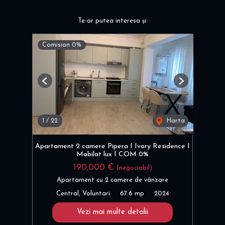
Te-ar putea interesa și:
Comision 0%
Previous
Next
1
/
22
Harta
Apartament 2 camere Pipera I Ivory Residence I
Mobilat lux I COM 0%
190,000 €
(negociabil)
Apartament cu 2 camere de vânzare
Central, Voluntari
67.6 mp
2024
Vezi mai multe detalii