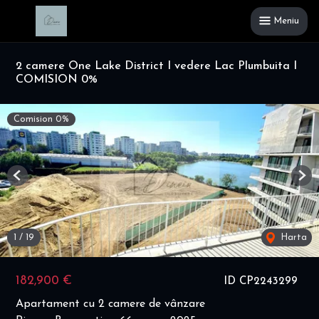
Meniu
2 camere One Lake District I vedere Lac Plumbuita I
COMISION 0%
Comision 0%
Previous
Nex
1
/
19
Harta
182,900 €
ID CP2243299
Apartament cu 2 camere de vânzare