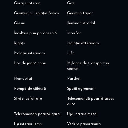
Garaj subteran
Gaz
Geamuri cu izolație fonică
Geamuri tripan
Gresie
Iluminat stradal
Încălzire prin pardoseală
Interfon
Irigații
Izolație exterioară
Izolație interioară
Lift
Loc de joacă copii
Mijloace de transport în
comun
Nemobilat
Parchet
Pompă de căldură
Spații agrement
Străzi asfaltate
Telecomandă poartă acces
auto
Telecomandă poartă garaj
Ușă intrare metal
Uși interior lemn
Vedere panoramică