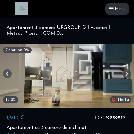
Meniu
Apartament 3 camere UPGROUND I Aviatiei I
Metrou Pipera I COM 0%
Comision 0%
Previous
Nex
1
/
20
Harta
1,300 €
ID CP2882579
Apartament cu 3 camere de închiriat