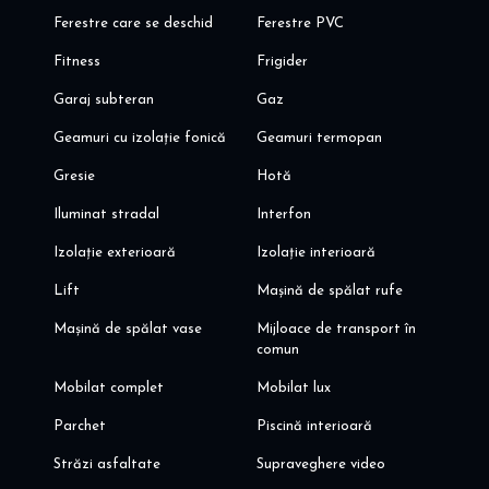
Ferestre care se deschid
Ferestre PVC
Fitness
Frigider
Garaj subteran
Gaz
Geamuri cu izolație fonică
Geamuri termopan
Gresie
Hotă
Iluminat stradal
Interfon
Izolație exterioară
Izolație interioară
Lift
Mașină de spălat rufe
Mașină de spălat vase
Mijloace de transport în
comun
Mobilat complet
Mobilat lux
Parchet
Piscină interioară
Străzi asfaltate
Supraveghere video