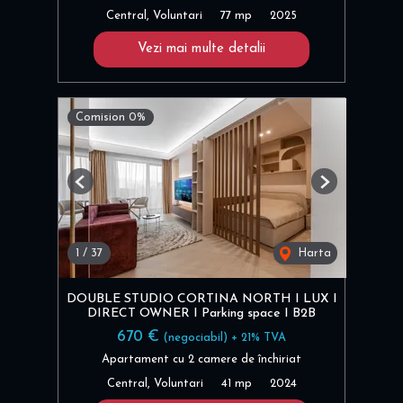
Central, Voluntari
77 mp
2025
Vezi mai multe detalii
Comision 0%
Previous
Next
1
/
37
Harta
DOUBLE STUDIO CORTINA NORTH I LUX I
DIRECT OWNER I Parking space I B2B
670 €
(negociabil) + 21% TVA
Apartament cu 2 camere de închiriat
Central, Voluntari
41 mp
2024