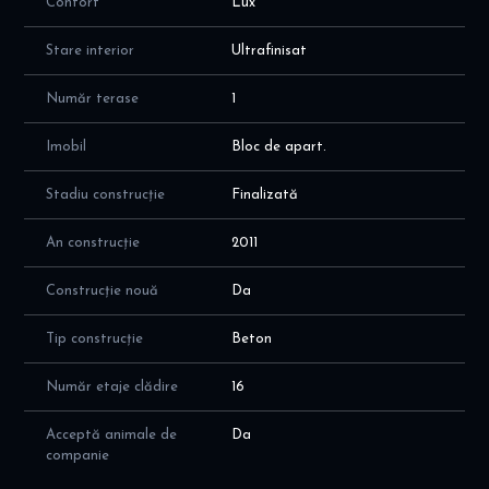
Confort
Lux
- Acces rapid la autostrada A3 și A0, care conectează cu
ușurință toate direcțiile
- foarte aproape de Promenda Mall, Plaza Pipera, Mobexpert
Stare interior
Ultrafinisat
Va invit sa programati o vizionare!
Număr terase
1
Alina Dinoiu
Pentru mai multe detalii, va astept aici dinoiuimobiliare.ro
Imobil
Bloc de apart.
Stadiu construcție
Finalizată
An construcție
2011
Construcție nouă
Da
Tip construcție
Beton
Număr etaje clădire
16
Acceptă animale de
Da
companie