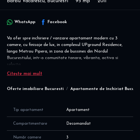
Barbu Vacarescu, Bucuresti
95 mp
2011
WhatsApp
Facebook
Va ofer spre inchiriere / vanzare apartament modern cu 3
camere, cu finisaje de lux, in complexul UPground Residence,
langa Metrou Pipera, in zona de bussines din Nordul
Bucurestiului, intr-o comunitate tanara, vibranta, activa si
selecta.
Citește mai mult
Ideal pentru familie moderna care imbina armonios viata
personala cu viata profesionala!
Oferte imobiliare Bucuresti
Apartamente de închiriat Bucures
Chirie lunara 1300 eur/luna - pretul este fix, nu se negociaza.
Proprietatea este la etajul 3/16, compartimentare inteligenta, cu
suprafata utIla totala de 95 mp (86 mp plus balcon de 9 mp) ,
Tip apartament
Apartament
fiind compusa din:
- living spatios cu bucatarie open de 41 mp; bucatarie dotată cu
Compartimentare
Decomandat
electrocasnice de calitate superioară, ideală pentru pasionații de
gătit
Număr camere
3