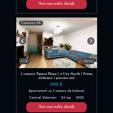
Vezi mai multe detalii
Comision 0%
Previous
Next
1
/
8
Harta
3 camere Pipera Plaza I 4 City North I Prima
inchiriere I parcare incl
900 €
Apartament cu 3 camere de închiriat
Central, Voluntari
83 mp
2020
Vezi mai multe detalii