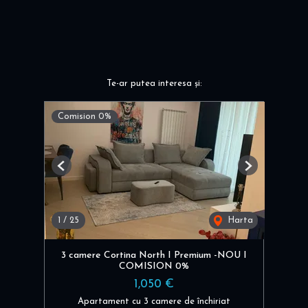
Te-ar putea interesa și:
Comision 0%
Previous
Next
1
/
25
Harta
3 camere Cortina North I Premium -NOU I
COMISION 0%
1,050 €
Apartament cu 3 camere de închiriat