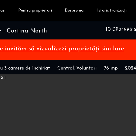
asi
Pentru proprietari
Despre noi
Istoric tranzacții
ID CP2499815
 - Cortina North
te invităm să vizualizezi proprietăți similare
 3 camere de închiriat
Central, Voluntari
76 mp
2024