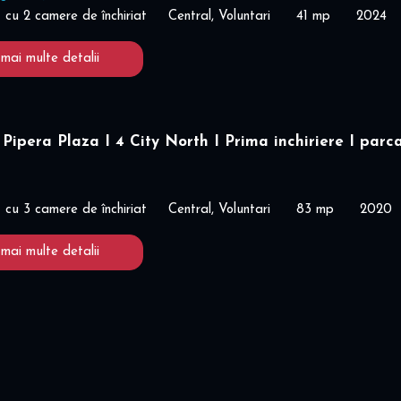
cu 2 camere de închiriat
Central, Voluntari
41 mp
2024
 mai multe detalii
Pipera Plaza I 4 City North I Prima inchiriere I parc
cu 3 camere de închiriat
Central, Voluntari
83 mp
2020
 mai multe detalii