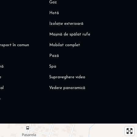
Gaz
codepot
Hotă
Izolație exterioară
Mașină de spălat rufe
ansport în comun
Mobilat complet
Pază
ară
Spa
e
Supraveghere video
al
Vedere panoramică
ă