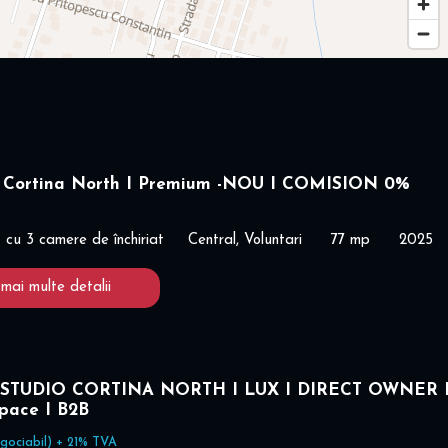
 Cortina North I Premium -NOU I COMISION 0%
cu 3 camere de închiriat
Central, Voluntari
77 mp
2025
 mai multe detalii
STUDIO CORTINA NORTH I LUX I DIRECT OWNER 
space I B2B
gociabil) + 21% TVA