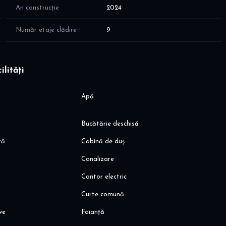
An construcție
2024
; Ascensoare Otis (2 pe fiecare tronson)
 (toc ascuns si inchidere magnetica)
Număr etaje clădire
9
e in tavan, lateral usi
 fiind unice in zona:
ilități
pitală.
de alergare de 1,5 km
t
Apă
grat
Bucătărie deschisă
tă
Cabină de duș
Canalizare
Contor electric
 Jysk, Penny
Curte comună
all
ive
Faianță