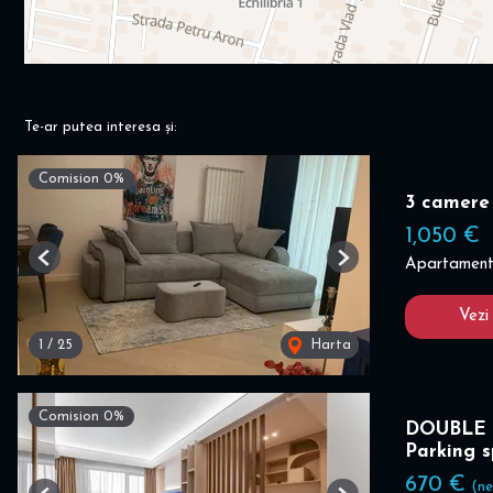
Te-ar putea interesa și:
Comision 0%
3 camere
1,050 €
Apartament 
Previous
Next
Vezi
1
/
25
Harta
Comision 0%
DOUBLE 
Parking 
670 €
(ne