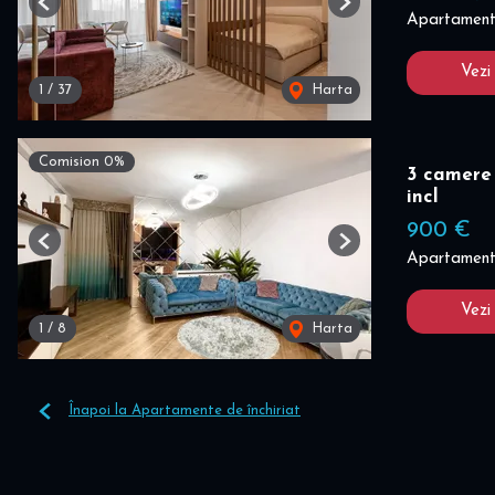
Previous
Next
Apartament 
Vezi
1
/
37
Harta
Comision 0%
3 camere 
incl
900 €
Previous
Next
Apartament 
Vezi
1
/
8
Harta
Înapoi la Apartamente de închiriat