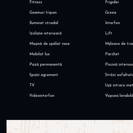
Fitness
Frigider
- acces rapid Mall Baneasa, Ikea, Decathlon, Dedeman, Bri
Geamuri tripan
Gresie
Va invit sa programati o vizionare!
Iluminat stradal
Interfon
Alina Dinoiu
Pentru mai multe detalii, va astept aici dinoiuimobiliare.ro
Izolație interioară
Lift
Mașină de spălat vase
Mijloace de tr
Mobilat lux
Parchet
Pază permanentă
Piscină interio
Spații agrement
Străzi asfaltat
TV
Ușă intrare met
Videointerfon
Vopsea lavabil