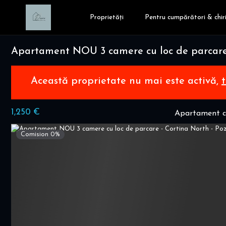
Proprietăți
Pentru cumpărători & chiri
Apartament NOU 3 camere cu loc de parcare
Această proprietate nu mai este activă,
1,250 €
Apartament cu
Comision 0%