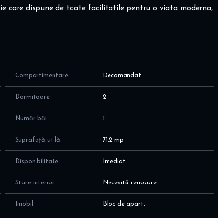
atie care dispune de toate facilitatile pentru o viata moderna,
nta in functie de dorintele si nevoile d-stra!
Compartimentare
Decomandat
epând de la vizionare si pana la semnarea finala a
 Broker credite - comision 0% - colaborare cu toate băncile din
Dormitoare
2
Număr băi
1
 intr-un bloc construit in 1973 si reabilitat termic, cu
cienta si a spatiilor pe 2 zone - de zi si de noapte, dupa cum
Suprafață utilă
71.2 mp
Disponibilitate
Imediat
umand 2,6 mp + camara de 1 mp
Stare interior
Necesită renovare
isire naturala
Imobil
Bloc de apart.