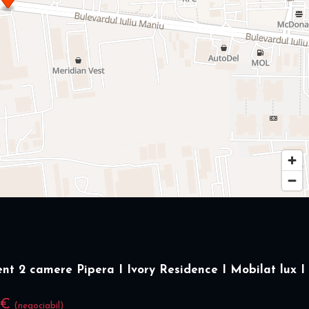
t 2 camere Pipera I Ivory Residence I Mobilat lux I
 €
(negociabil)