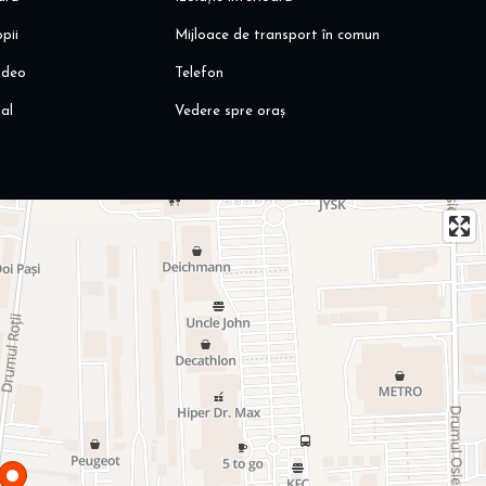
pii
Mijloace de transport în comun
ideo
Telefon
al
Vedere spre oraș