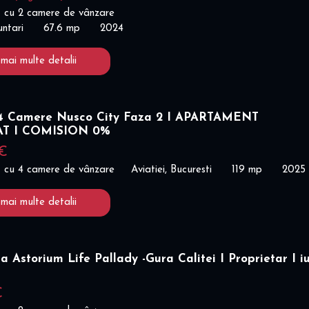
 cu 2 camere de vânzare
untari
67.6 mp
2024
 mai multe detalii
 Camere Nusco City Faza 2 I APARTAMENT
AT I COMISION 0%
 €
 cu 4 camere de vânzare
Aviatiei, Bucuresti
119 mp
2025
 mai multe detalii
a Astorium Life Pallady -Gura Calitei I Proprietar I iu
€