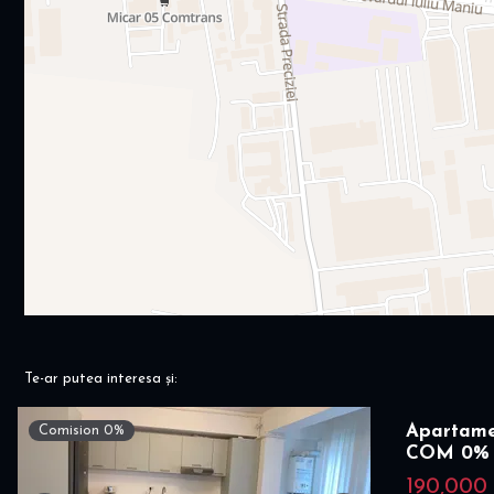
Te-ar putea interesa și:
Apartamen
Comision 0%
COM 0%
190,000