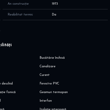
An construcție
1973
Reabilitat termic
Da
in functie de dorintele si nevoile d-stra
ilități
acaii la 600m
Bucătărie închisă
Canalizare
Curent
e deschid
Ferestre PVC
ație fonică
Geamuri termopan
l
Interfon
oară
Izolație interioară