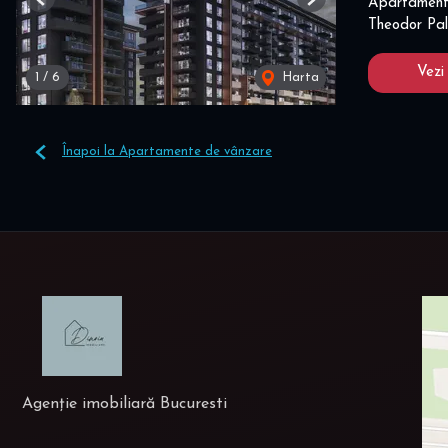
Apartament
Previous
Next
Theodor Pal
Vezi
1
/
6
Harta
Înapoi la Apartamente de vânzare
Agenție imobiliară Bucuresti