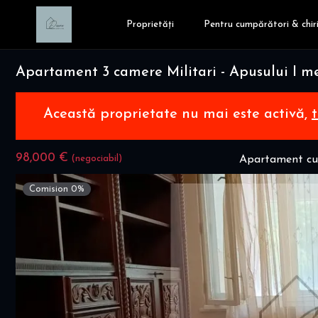
Proprietăți
Pentru cumpărători & chiri
Apartament 3 camere Militari - Apusului I me
Această proprietate nu mai este activă,
98,000 €
(negociabil)
Apartament cu
Comision 0%