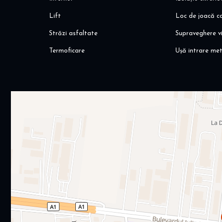
Lift
Loc de joacă co
Străzi asfaltate
Supraveghere v
Termoficare
Ușă intrare met