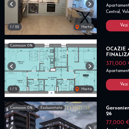
Apartament
Previous
Next
Central, Vol
Vezi
1
/
22
Harta
Comision 0%
OCAZIE 4
FINALIZ
371,000
Previous
Next
Apartament
Vezi
1
/
5
Harta
Garsonier
Comision 0%
Exclusivitate
26
77,000 