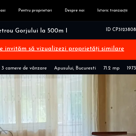
asi
Pentru proprietari
Despre noi
Istoric tranzacții
ID CP3123808
trou Gorjului la 500m I
te invităm să vizualizezi proprietăți similare
 3 camere de vânzare
Apusului, Bucuresti
71.2 mp
1973