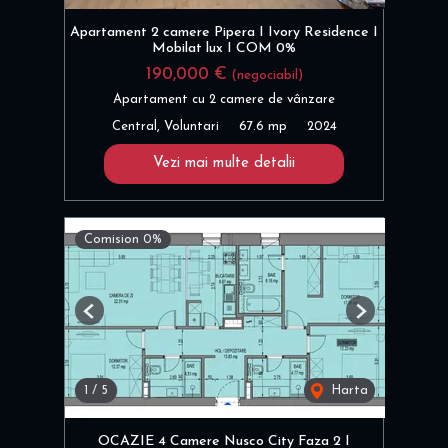
Apartament 2 camere Pipera I Ivory Residence I
Mobilat lux I COM 0%
190,000 €
(negociabil)
Apartament cu 2 camere de vânzare
Central, Voluntari
67.6 mp
2024
Vezi mai multe detalii
Comision 0%
Previous
Next
1
/
5
Harta
OCAZIE 4 Camere Nusco City Faza 2 I