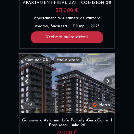
APARTAMENT FINALIZAT I COMISION 0%
371,000 €
Apartament cu 4 camere de vânzare
Aviatiei, Bucuresti
119 mp
2025
Vezi mai multe detalii
Comision 0%
Exclusivitate
Previous
Next
1
/
6
Harta
Garsoniera Astorium Life Pallady -Gura Calitei I
Proprietar I iulie 26
77,000 €