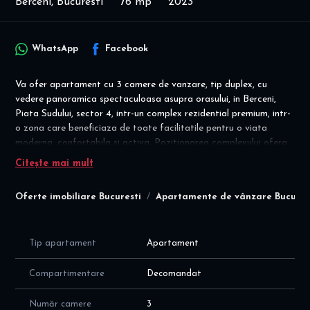
Berceni, Bucuresti
76 mp
2023
WhatsApp
Facebook
Va ofer apartament cu 3 camere de vanzare, tip duplex, cu
vedere panoramica spectaculoasa asupra orasului, in Berceni,
Piata Sudului, sector 4, intr-un complex rezidential premium, intr-
o zona care beneficiaza de toate facilitatile pentru o viata
moderna, confortabila si activa. Pozitionarea complexului ofera
toate avantajele "orasului de 15 minute", gasind in proximitatea
Citește mai mult
lui la cel mult 15 minute de mers pe jos, toate serviciile necesare.
Oferte imobiliare Bucuresti
Apartamente de vânzare Bucures
Disponibilitate imediata! Oaza de liniste in jungla urbana!
Complet mobilat si utilat - gata de mutare imediata!
Apartamentul este decomandat, situat la etajul 11 si 12 / 13 intr-
Tip apartament
Apartament
un imobil finalizat in 2023 (si dat in folosinta in 2024), cu
suprafata utila totala de 76 mp, cu compartimentare inteligenta
Compartimentare
Decomandat
a spatiilor, dupa cum urmeaza:
- hol intrare cu cuier
Număr camere
3