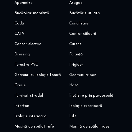
- distractie si relaxare: cafenele și restaurante populare, Cinema
Apometre
Aragaz
City,
Bucătărie mobilată
Bucătărie utilată
Va invit sa programati o vizionare!
Cadă
Canalizare
Alina Dinoiu
Pentru mai multe oferte, va invit aici: dinoiuimobiliare.ro
CATV
Contor căldură
Contor electric
Curent
Dressing
Faianță
Ferestre PVC
Frigider
Geamuri cu izolație fonică
Geamuri tripan
Gresie
Hotă
Iluminat stradal
Încălzire prin pardoseală
Interfon
Izolație exterioară
Izolație interioară
Lift
Mașină de spălat rufe
Mașină de spălat vase