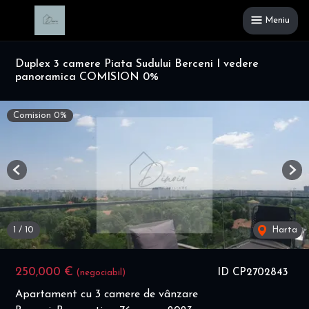
Meniu
Duplex 3 camere Piata Sudului Berceni I vedere
panoramica COMISION 0%
Comision 0%
Previous
Nex
1
/
10
Harta
250,000 €
ID CP2702843
(negociabil)
Apartament cu 3 camere de vânzare