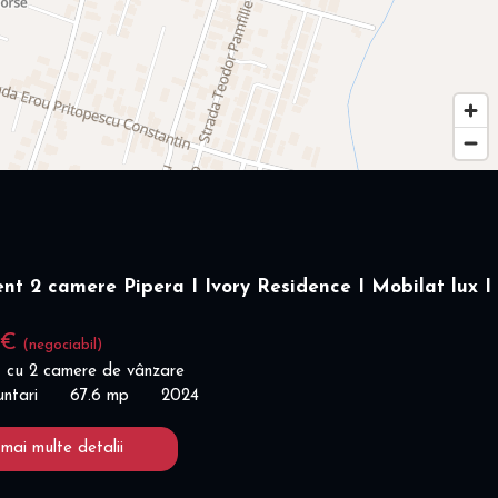
t 2 camere Pipera I Ivory Residence I Mobilat lux I
 €
(negociabil)
 cu 2 camere de vânzare
untari
67.6 mp
2024
 mai multe detalii