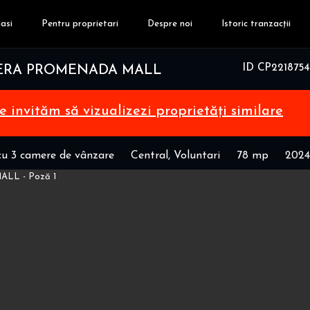
asi
Pentru proprietari
Despre noi
Istoric tranzacții
ID CP2218754
PERA PROMENADA MALL
te invităm să vizualizezi proprietăți similare
u 3 camere de vânzare
Central, Voluntari
78 mp
2024