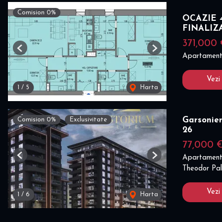
Comision 0%
OCAZIE 4
FINALIZ
371,000
Previous
Next
Apartament
Vezi
1
/
5
Harta
Garsonier
Comision 0%
Exclusivitate
26
77,000 
Apartament
Previous
Next
Theodor Pal
Vezi
1
/
6
Harta