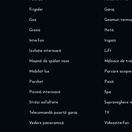
- acces rapid Mall Baneasa, Ikea, Decathlon, Dedeman, Bri
Frigider
Garaj
Va invit sa programati o vizionare!
Gaz
Geamuri termo
Alina
Gresie
Hotă
Interfon
Irigații
Izolație interioară
Lift
Mașină de spălat vase
Mijloace de tr
Mobilat lux
Parcare acoper
Parchet
Pază
Piscină interioară
Spa
Străzi asfaltate
Supraveghere v
Telecomandă poartă garaj
TV
Vedere panoramică
Videointerfon