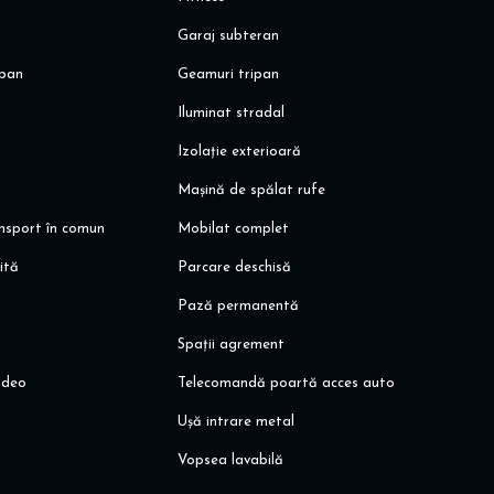
codepot
Garaj subteran
pan
Geamuri tripan
Iluminat stradal
Izolație exterioară
Mașină de spălat rufe
ansport în comun
Mobilat complet
ită
Parcare deschisă
Pază permanentă
Spații agrement
ideo
Telecomandă poartă acces auto
Ușă intrare metal
Vopsea lavabilă