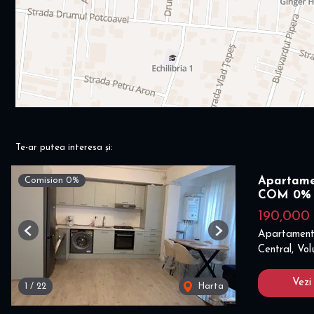
Te-ar putea interesa și:
Apartamen
Comision 0%
COM 0%
190,000
Apartament
Previous
Next
Central, Vol
Vezi
1
/
22
Harta