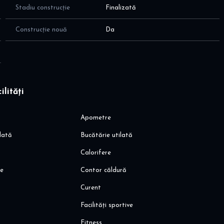
am tripan Schuco; Ascensoare Otis (2 pe fiecare tronson)
Stadiu construcție
Finalizată
 Filomuro (toc ascuns si inchidere magnetica); manere usi
Construcție nouă
Da
ol
rin wifi; Centrală termică individuală Ariston
ilități
t electric, apa curenta)
a TV si internet
Apometre
lată
Bucătărie utilată
Calorifere
ie
Contor căldură
 Jysk, Penny
Curent
all
Facilități sportive
Fitness