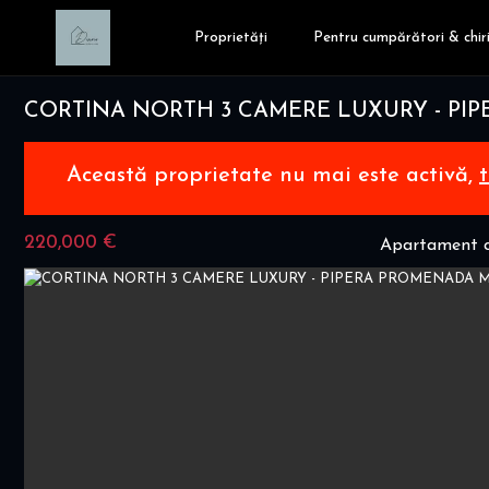
Proprietăți
Pentru cumpărători & chiri
CORTINA NORTH 3 CAMERE LUXURY - PI
Această proprietate nu mai este activă,
220,000 €
Apartament c