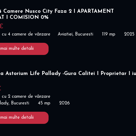
 Camere Nusco City Faza 2 I APARTAMENT
AT I COMISION 0%
 €
 cu 4 camere de vânzare
Aviatiei, Bucuresti
119 mp
2025
 mai multe detalii
a Astorium Life Pallady -Gura Calitei I Proprietar I iu
€
 cu 2 camere de vânzare
lady, Bucuresti
45 mp
2026
 mai multe detalii