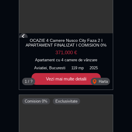
Previous
OCAZIE 4 Camere Nusco City Faza 2 I
Next
APARTAMENT FINALIZAT I COMISION 0%
371,000 €
Apartament cu 4 camere de vânzare
Aviatiei, Bucuresti
119 mp
2025
Vezi mai multe detalii
1 / ?
Harta
Comision 0%
Exclusivitate