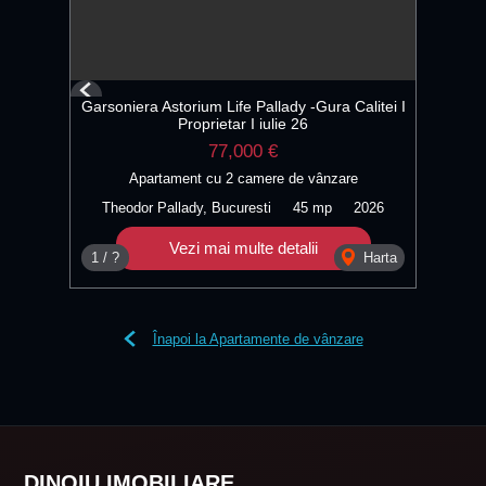
Previous
Garsoniera Astorium Life Pallady -Gura Calitei I
Next
Proprietar I iulie 26
77,000 €
Apartament cu 2 camere de vânzare
Theodor Pallady, Bucuresti
45 mp
2026
Vezi mai multe detalii
1 / ?
Harta
Înapoi la Apartamente de vânzare
DINOIU IMOBILIARE