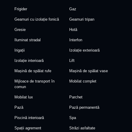
Frigider
Gaz
Geamuri cu izolație fonică
Geamuri tripan
Gresie
Hotă
Iluminat stradal
Interfon
Irigații
Izolație exterioară
Izolație interioară
Lift
Mașină de spălat rufe
Mașină de spălat vase
Mijloace de transport în
Mobilat complet
comun
Mobilat lux
Parchet
Pază
Pază permanentă
Piscină interioară
Spa
Spații agrement
Străzi asfaltate