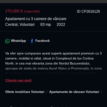
Previous
270,000 €
ID CP2616128
(negociabil)
Next
Apartament cu 3 camere de vânzare
Central, Voluntari
83 mp
2022
WhatsApp
Facebook
Va ofer spre cumparare acest superb apartament premium cu 3
camere, mobilat si utilat, situat in Complexul de lux Cortina
North, in cea mai vibranta zona din Nordul Bucurestiului,
aproape de statia de metrou Aurel Vlaicu si Promenada, in zona
de business / corporate a capitalei, intr-o comunitate selecta,
dinamica si exclusivista cu un stil de viata activ, sanatos si
Citește mai mult
securizat.
Oferte imobiliare Voluntari
Apartamente de vânzare Voluntari
Ap
Ideal pentru investitie / locuinta in Nordul Bucurestiului, in
Pipera.
Disponibilitate imediata pentru vanzare si mutare! Se vinde asa