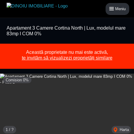
Meniu
Apartament 3 Camere Cortina North | Lux, modelul mare
83mp I COM 0%
Această proprietate nu mai este activă,
te invităm să vizualizezi proprietăți similare
Comision 0%
1 / ?
Harta