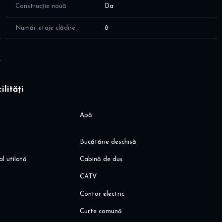
Construcție nouă
Da
zat de climatizare, inovatie LG folosita in premiera in
amera
Număr etaje clădire
8
erie perosnalizate
ilități
i elegante
Apă
rior)
ea se impleteste cu inovatia, intr-un tot unitar unic in
Bucătărie deschisă
al utilată
Cabină de duș
CATV
Contor electric
Curte comună