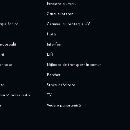
Ferestre aluminiu
Garaj subteran
ație fonică
Geamuri cu protecție UV
Hotă
pardoseală
Interfon
ară
Lift
at vase
Mijloace de transport în comun
Parchet
ntă
Străzi asfaltate
oartă acces auto
TV
n
Vedere panoramică