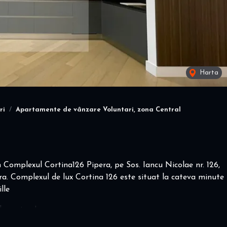
Harta
ri
Apartamente de vânzare Voluntari, zona Central
Complexul Cortina126 Pipera, pe Sos. Iancu Nicolae nr. 126,
ipera. Complexul de lux Cortina 126 este situat la cateva minute
lle
de mutare!
ste locuinta dumneavoastra! (Finisaje de lux, incalzirea in