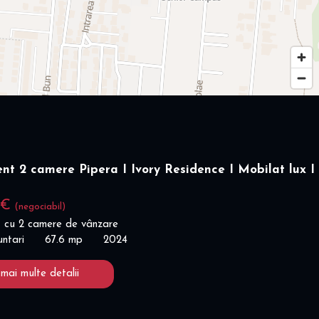
t 2 camere Pipera I Ivory Residence I Mobilat lux I
 €
(negociabil)
 cu 2 camere de vânzare
untari
67.6 mp
2024
 mai multe detalii