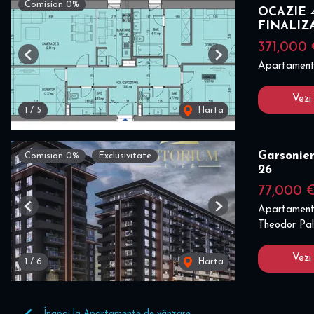
Comision 0%
OCAZIE 4
FINALIZ
371,000
Previous
Next
Apartament
Vezi
1
/
5
Harta
Garsonier
Comision 0%
Exclusivitate
26
77,000 
Apartament
Previous
Next
Theodor Pal
Vezi
1
/
6
Harta
Înapoi la Apartamente de vânzare