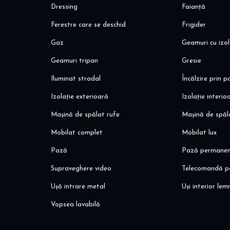
Dressing
Faianță
Ferestre care se deschid
Frigider
Gaz
Geamuri cu izol
Geamuri tripan
Gresie
Iluminat stradal
Încălzire prin 
Izolație exterioară
Izolație interio
Mașină de spălat rufe
Mașină de spăl
Mobilat complet
Mobilat lux
Pază
Pază permane
Supraveghere video
Telecomandă p
Ușă intrare metal
Uși interior lem
Vopsea lavabilă