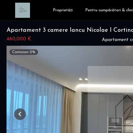
Proprietăți
Pentru cumpărători & chiri
Apartament 3 camere Iancu Nicolae I Cortina
460,000 €
Apartament cu
Comision 0%
Previous