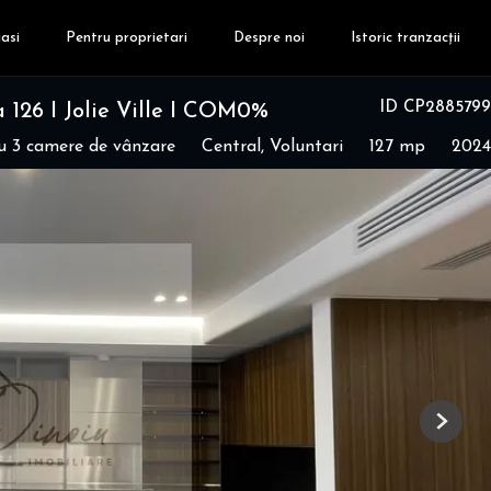
asi
Pentru proprietari
Despre noi
Istoric tranzacții
ID CP2885799
 126 I Jolie Ville I COM0%
 3 camere de vânzare
Central, Voluntari
127 mp
2024
Next