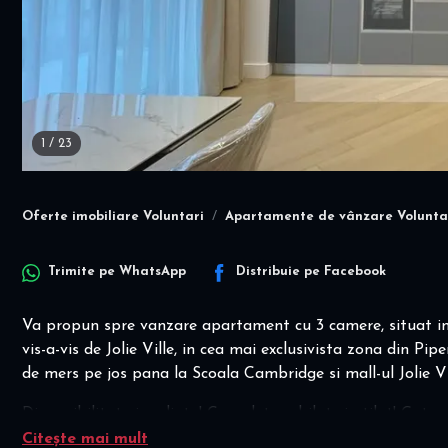
1
/
23
Oferte imobiliare Voluntari
Apartamente de vânzare Volunta
Trimite pe
WhatsApp
Distribuie pe
Facebook
Va propun spre vanzare apartament cu 3 camere, situat in 
vis-a-vis de Jolie Ville, in cea mai exclusivista zona din P
de mers pe jos pana la Scoala Cambridge si mall-ul Jolie Vi
Disponibilitate imediata! Complet mobilat si utilat! Gata 
Daca va doriti sa incepeti o viata grandioasa, atunci aici e
Citește mai mult