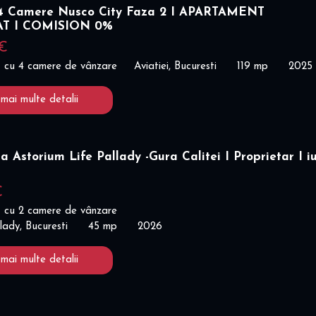
 Camere Nusco City Faza 2 I APARTAMENT
AT I COMISION 0%
 €
 cu 4 camere de vânzare
Aviatiei, Bucuresti
119 mp
2025
 mai multe detalii
a Astorium Life Pallady -Gura Calitei I Proprietar I iu
€
 cu 2 camere de vânzare
lady, Bucuresti
45 mp
2026
 mai multe detalii