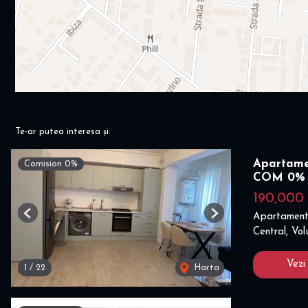
Te-ar putea interesa și:
Apartamen
Comision 0%
COM 0%
190,000
Apartament
Previous
Next
Central, Vol
Vezi
1
/
22
Harta