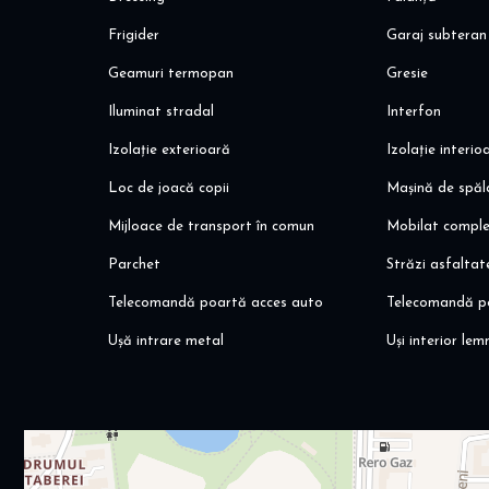
- institutii de invatamant: gradinite, scoli, licee, universitati
Frigider
Garaj subteran
Aici sunt pentru orice alte informatii! Va invit sa programa
Geamuri termopan
Gresie
Alina Dinoiu
Pentru mai multe oferte, va invit aici: dinoiuimobiliare.ro
Iluminat stradal
Interfon
Izolație exterioară
Izolație interio
Loc de joacă copii
Mașină de spăl
Mijloace de transport în comun
Mobilat compl
Parchet
Străzi asfaltat
Telecomandă poartă acces auto
Telecomandă p
Ușă intrare metal
Uși interior lem