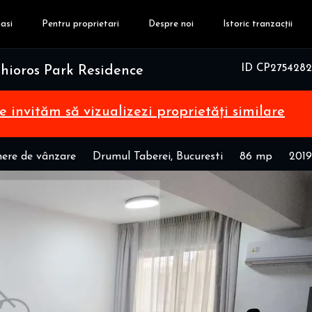
asi
Pentru proprietari
Despre noi
Istoric tranzacții
ID CP2754282
ioros Park Residence
te invităm să vizualizezi proprietăți similare
ere de vânzare
Drumul Taberei, Bucuresti
86 mp
2019