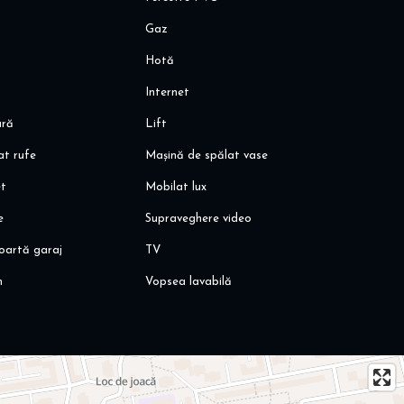
Gaz
ti o vizionare!
Hotă
Internet
ară
Lift
at rufe
Mașină de spălat vase
et
Mobilat lux
e
Supraveghere video
oartă garaj
TV
n
Vopsea lavabilă