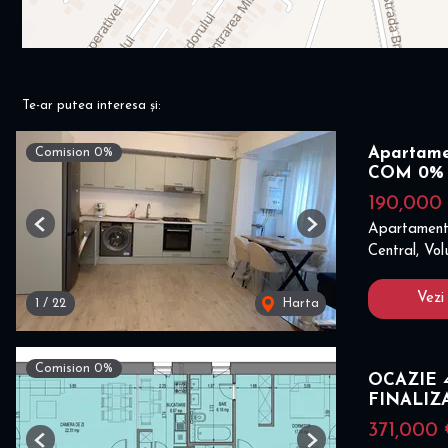
Te-ar putea interesa și:
Apartamen
Comision 0%
COM 0%
190,000
Apartament
Previous
Next
Central, Vol
Vezi
1
/
22
Harta
Comision 0%
OCAZIE 4
FINALIZ
371,000
Previous
Next