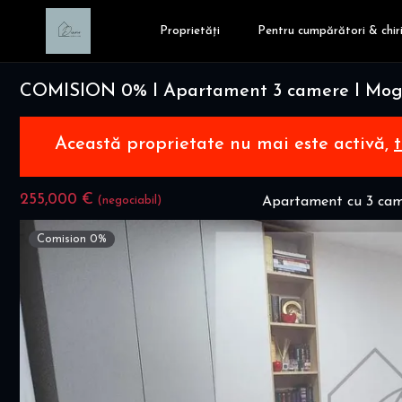
Proprietăți
Pentru cumpărători & chiri
COMISION 0% I Apartament 3 camere I Mogh
Această proprietate nu mai este activă,
255,000 €
(negociabil)
Apartament cu 3 cam
Comision 0%