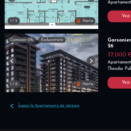
Apartament
Vezi
1
/
5
Harta
Garsonier
Comision 0%
Exclusivitate
26
77,000 
Apartament
Previous
Next
Theodor Pal
Vezi
1
/
6
Harta
Înapoi la Apartamente de vânzare