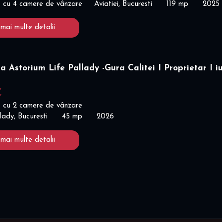
 cu 4 camere de vânzare
Aviatiei, Bucuresti
119 mp
2025
 mai multe detalii
a Astorium Life Pallady -Gura Calitei I Proprietar I iu
€
 cu 2 camere de vânzare
lady, Bucuresti
45 mp
2026
 mai multe detalii