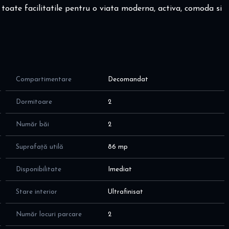
a toate facilitatile pentru o viata moderna, activa, comoda si
 de mutare!
at pe comanda!
pret vanzare loc parcare 10.000 euro fiecare
Compartimentare
Decomandat
mere luminoase, intr-un bloc nou construit in 2019, cu
Dormitoare
2
, cu o compartimentare eficienta si moderna, dupa cum
Număr băi
2
u rafturi
ng; TV, aer conditionat; mobilier executat la comanda; 2
Suprafață utilă
86 mp
aer conditionat
lusiv masina de spalat vase
Disponibilitate
Imediat
aer conditionat; mobilier realizat pe comanda; aer conditionat
Stare interior
Ultrafinisat
scator integrat
Număr locuri parcare
2