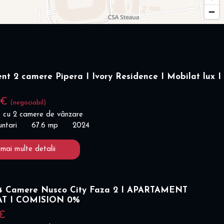
t 2 camere Pipera I Ivory Residence I Mobilat lux I
 €
(negociabil)
 cu 2 camere de vânzare
untari
67.6 mp
2024
 mai multe detalii
 Camere Nusco City Faza 2 I APARTAMENT
AT I COMISION 0%
 €