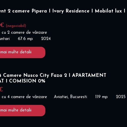
t 2 camere Pipera I Ivory Residence I Mobilat lux I
 €
(negociabil)
 cu 2 camere de vânzare
untari
67.6 mp
2024
 mai multe detalii
 Camere Nusco City Faza 2 I APARTAMENT
AT I COMISION 0%
 €
 cu 4 camere de vânzare
Aviatiei, Bucuresti
119 mp
2025
 mai multe detalii