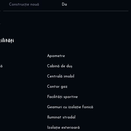
Construcție nouă
Da
ilități
Apometre
să
Cabină de duș
Centrală imobil
Contor gaz
Facilități sportive
Geamuri cu izolație fonică
Iluminat stradal
Izolație exterioară