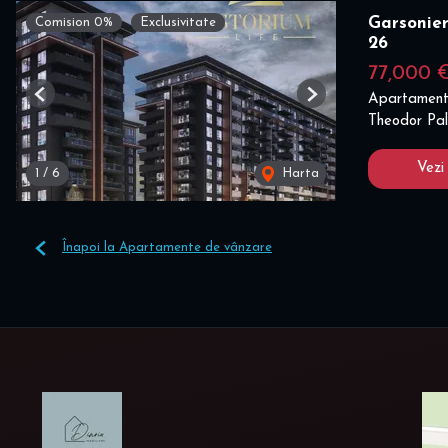
Garsonier
Comision 0%
Exclusivitate
26
77,000 
Apartament
Previous
Next
Theodor Pal
Vezi
1
/
6
Harta
Înapoi la Apartamente de vânzare