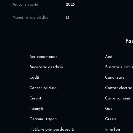
An construcție
2025
Număr etaje clădire
13
Fac
Aer condiționat
Apă
Bucătărie deschisă
Bucătărie închi
Cadă
Canalizare
Contor căldură
Contor electric
Curent
Curte comună
Faianță
Gaz
Geamuri tripan
Gresie
Încălzire prin pardoseală
Interfon