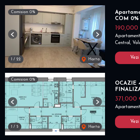
Apartamen
Comision 0%
COM 0%
190,000
Apartament
Previous
Next
Central, Vol
Vezi
1
/
22
Harta
Comision 0%
OCAZIE 4
FINALIZ
371,000
Previous
Next
Apartament
Vezi
1
/
5
Harta