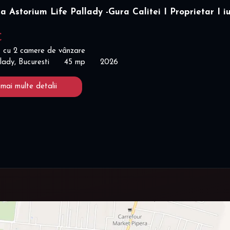
a Astorium Life Pallady -Gura Calitei I Proprietar I iu
€
 cu 2 camere de vânzare
lady, Bucuresti
45 mp
2026
 mai multe detalii