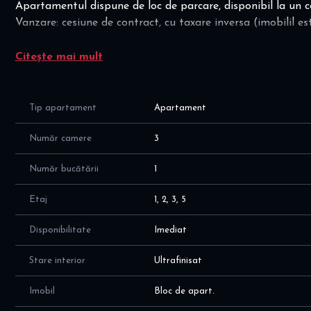
Apartamentul dispune de loc de parcare, disponibil la un c
Vanzare: cesiune de contract, cu taxare inversa (imobilil es
Apartament 3 camere zona Herastrau - 116 mp plus terasa 
Citește mai mult
19% pentru castigul cesiunii
Va invit sa ne auzim si sa povestim!
Tip apartament
Apartament
Alina Dinoiu
Număr camere
3
Număr bucătării
1
Etaj
1, 2, 3, 5
Disponibilitate
Imediat
Stare interior
Ultrafinisat
Imobil
Bloc de apart.