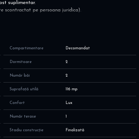
ost suplimentar.
te scontractat pe persoana juridica).
42 mp - 416.000 eur, cu taxare inversa; se va adauga TVA
Compartimentare
Decomandat
Dormitoare
2
Număr băi
2
Suprafață utilă
116 mp
Confort
Lux
Număr terase
1
Stadiu construcție
Finalizată