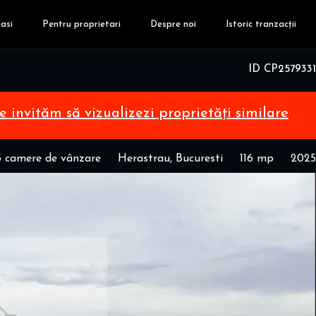
asi
Pentru proprietari
Despre noi
Istoric tranzacții
ID CP2579331
te invităm să vizualizezi proprietăți similare
 camere de vânzare
Herastrau, Bucuresti
116 mp
2025