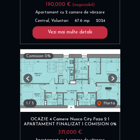
190,000 €
(negociabil)
Apartament cu 2 camere de vânzare
Central, Voluntari
67.6 mp
2024
Vezi mai multe detalii
Comision 0%
Previous
Next
1
/
5
Harta
OCAZIE 4 Camere Nusco City Faza 2 I
APARTAMENT FINALIZAT I COMISION 0%
371,000 €