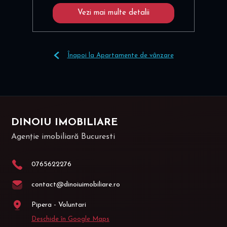
Vezi mai multe detalii
Înapoi la Apartamente de vânzare
DINOIU IMOBILIARE
Agenție imobiliară Bucuresti
0765622276
contact@dinoiuimobiliare.ro
Pipera - Voluntari
Deschide în Google Maps