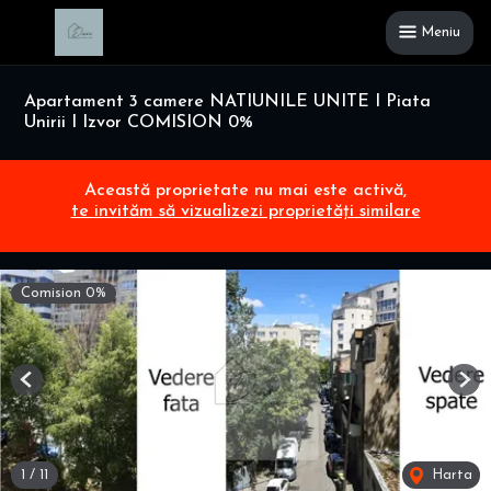
Meniu
Apartament 3 camere NATIUNILE UNITE I Piata
Unirii I Izvor COMISION 0%
Această proprietate nu mai este activă,
te invităm să vizualizezi proprietăți similare
Comision 0%
Previous
Nex
1
/
11
Harta