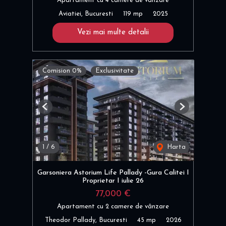
Apartament cu 4 camere de vânzare
Aviatiei, Bucuresti
119 mp
2025
Vezi mai multe detalii
Comision 0%
Exclusivitate
Previous
Next
1
/
6
Harta
Garsoniera Astorium Life Pallady -Gura Calitei I
Proprietar I iulie 26
77,000 €
Apartament cu 2 camere de vânzare
Theodor Pallady, Bucuresti
45 mp
2026