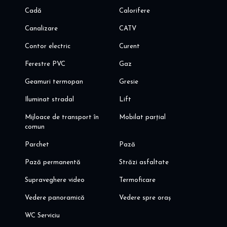
Cadă
Calorifere
Canalizare
CATV
Contor electric
Curent
Ferestre PVC
Gaz
Geamuri termopan
Gresie
Iluminat stradal
Lift
Mijloace de transport în
Mobilat parțial
comun
Parchet
Pază
Pază permanentă
Străzi asfaltate
Supraveghere video
Termoficare
Vedere panoramică
Vedere spre oraș
WC Serviciu