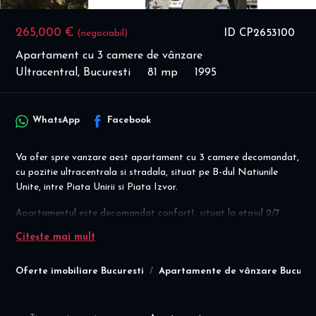
265,000 €
ID CP2653100
(negociabil)
Apartament cu 3 camere de vânzare
Ultracentral, Bucuresti
81 mp
1995
WhatsApp
Facebook
Va ofer spre vanzare aest apartament cu 3 camere decomandat,
cu pozitie ultracentrala si stradala, situat pe B-dul Natiunile
Unite, intre Piata Unirii si Piata Izvor.
Apartamentul este decomandat confort1, situat la etajul 2/7,
intr-un bloc din anul 1995 (structura monolit), cu suprafata utila
Citește mai mult
totala de 81 mp, cu o compartimentare inteligenta a spatiilor,
dupa cum urmeaza:
Oferte imobiliare Bucuresti
Apartamente de vânzare Bucures
- hol intrare de 10 mp plus spatii de depozitare (camara de 2,4
mp si debara de 1mp)
- living cu bucatarie de 18 mp