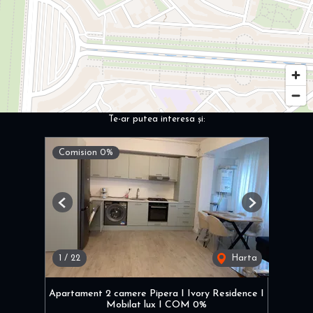
Te-ar putea interesa și:
Comision 0%
Previous
Next
1
/
22
Harta
Apartament 2 camere Pipera I Ivory Residence I
Mobilat lux I COM 0%