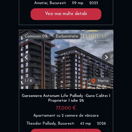
Aviatiei, Bucuresti
119 mp
2025
Vezi mai multe detalii
Comision 0%
Exclusivitate
Previous
Next
1
/
6
Harta
Garsoniera Astorium Life Pallady -Gura Calitei I
Proprietar I iulie 26
77,000 €
Apartament cu 2 camere de vânzare
Theodor Pallady, Bucuresti
45 mp
2026