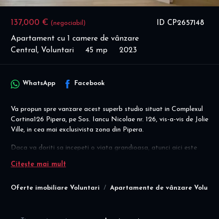
137,000 €
ID CP2657148
(negociabil)
Apartament cu 1 camere de vânzare
Central, Voluntari
45 mp
2023
WhatsApp
Facebook
Va propun spre vanzare acest superb studio situat in Complexul
Cortina126 Pipera, pe Sos. Iancu Nicolae nr. 126, vis-a-vis de Jolie
Ville, in cea mai exclusivista zona din Pipera.
Daca va doriti sa incepeti o viata grandioasa, atunci aici este
locuinta dumneavoastra!
Citește mai mult
Complexul este vandut integral si deja locuit!
Detalii financiare:
Oferte imobiliare Voluntari
Apartamente de vânzare Volunta
- Conract de Vanzare Cumparare; comision agentie 0%
- pret vanzare final : 137.000 eur - se vinde de pe persoana fizica