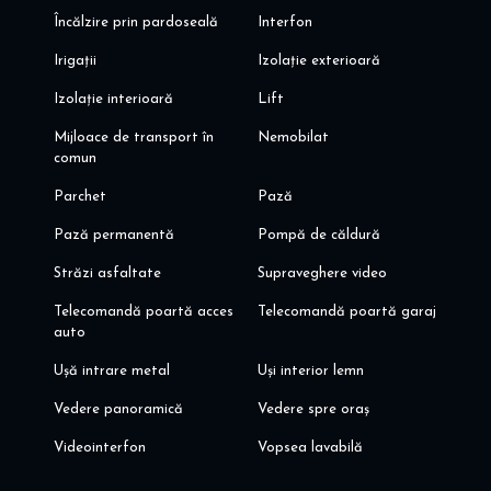
Încălzire prin pardoseală
Interfon
Irigații
Izolație exterioară
Izolație interioară
Lift
Mijloace de transport în
Nemobilat
comun
Parchet
Pază
Pază permanentă
Pompă de căldură
Străzi asfaltate
Supraveghere video
Telecomandă poartă acces
Telecomandă poartă garaj
auto
Ușă intrare metal
Uși interior lemn
Vedere panoramică
Vedere spre oraș
Videointerfon
Vopsea lavabilă