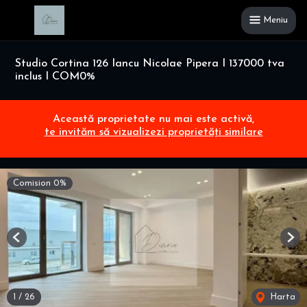
Meniu
Studio Cortina 126 Iancu Nicolae Pipera I 137000 tva
inclus I COM0%
Această proprietate nu mai este activă,
te invităm să vizualizezi proprietăți similare
Comision 0%
Previous
Nex
1
/
26
Harta