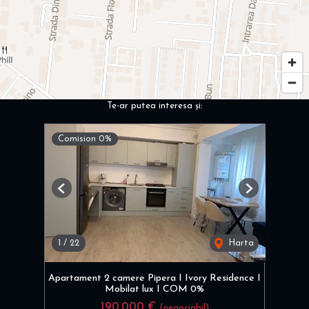
Te-ar putea interesa și:
Comision 0%
Previous
Next
1
/
22
Harta
Apartament 2 camere Pipera I Ivory Residence I
Mobilat lux I COM 0%
190,000 €
(negociabil)