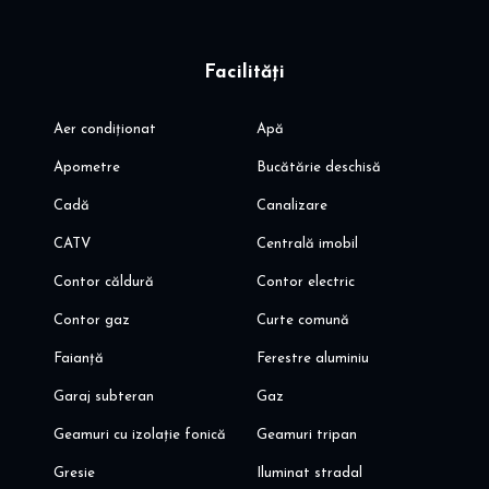
Facilități
Aer condiționat
Apă
Apometre
Bucătărie deschisă
Cadă
Canalizare
CATV
Centrală imobil
Contor căldură
Contor electric
Contor gaz
Curte comună
Faianță
Ferestre aluminiu
Garaj subteran
Gaz
Geamuri cu izolație fonică
Geamuri tripan
Gresie
Iluminat stradal