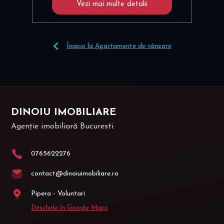
Vezi mai multe detalii
Înapoi la Apartamente de vânzare
DINOIU IMOBILIARE
Agenție imobiliară Bucuresti
0765622276
contact@dinoiuimobiliare.ro
Pipera - Voluntari
Deschide în Google Maps