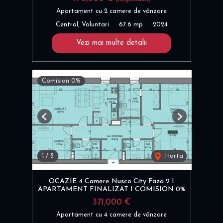
Apartament cu 2 camere de vânzare
Central, Voluntari
67.6 mp
2024
Vezi mai multe detalii
Comision 0%
Previous
Next
1
/
5
Harta
OCAZIE 4 Camere Nusco City Faza 2 I
APARTAMENT FINALIZAT I COMISION 0%
371,000 €
Apartament cu 4 camere de vânzare