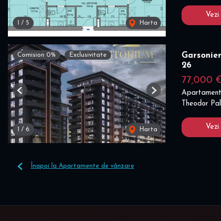
Vezi
1
/
5
Harta
Garsonier
Comision 0%
Exclusivitate
26
77,000 
Apartament
Previous
Next
Theodor Pal
Vezi
1
/
6
Harta
Înapoi la Apartamente de vânzare