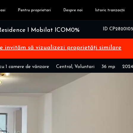
asi
Pentru proprietari
Despre noi
Istoric tranzacții
ID CP2820105
 Residence I Mobilat ICOM0%
te invităm să vizualizezi proprietăți similare
u 1 camere de vânzare
Central, Voluntari
36 mp
2024