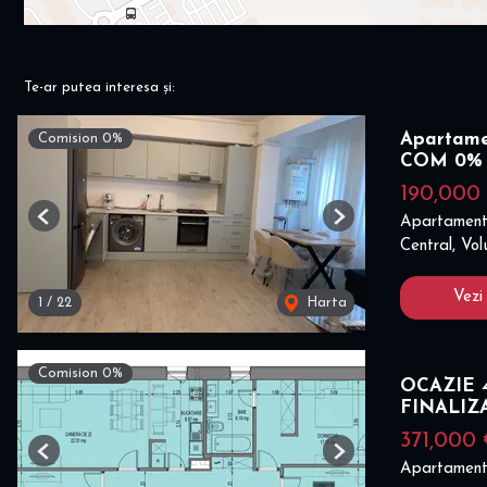
Te-ar putea interesa și:
Apartamen
Comision 0%
COM 0%
190,000
Apartament
Previous
Next
Central, Vol
Vezi
1
/
22
Harta
Comision 0%
OCAZIE 4
FINALIZ
371,000
Previous
Next
Apartament