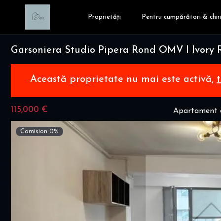
Proprietăți
Pentru cumpărători & chiri
Garsoniera Studio Pipera Rond OMV I Ivory
Această proprietate nu mai este activă,
115,000 €
Apartament c
Comision 0%