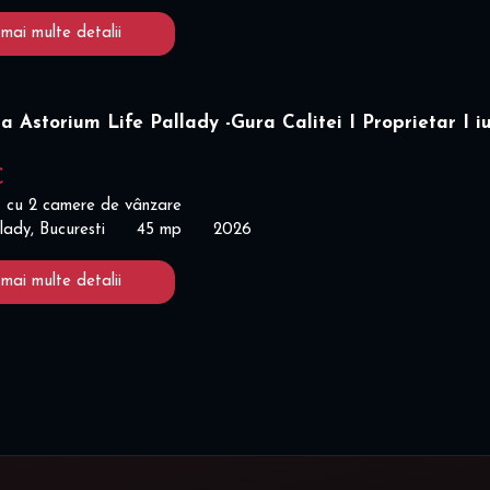
 mai multe detalii
a Astorium Life Pallady -Gura Calitei I Proprietar I iu
€
 cu 2 camere de vânzare
lady, Bucuresti
45 mp
2026
 mai multe detalii