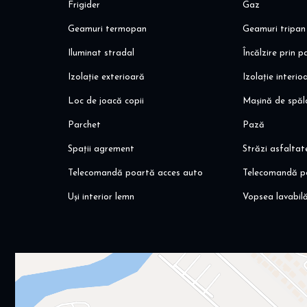
Alina Dinoiu
Frigider
Gaz
Pentru mai multe oferte va invit aici: dinoiuimobiliare.ro
Geamuri termopan
Geamuri tripan
Iluminat stradal
Încălzire prin 
Izolație exterioară
Izolație interio
Loc de joacă copii
Mașină de spăl
Parchet
Pază
Spații agrement
Străzi asfaltat
Telecomandă poartă acces auto
Telecomandă p
Uși interior lemn
Vopsea lavabil