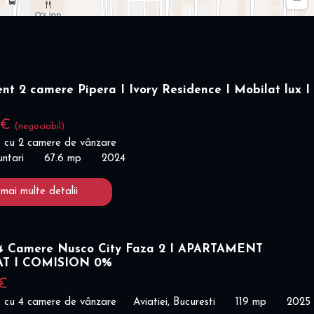
t 2 camere Pipera I Ivory Residence I Mobilat lux I
 €
(negociabil)
 cu 2 camere de vânzare
untari
67.6 mp
2024
 mai multe detalii
 Camere Nusco City Faza 2 I APARTAMENT
AT I COMISION 0%
 €
 cu 4 camere de vânzare
Aviatiei, Bucuresti
119 mp
2025