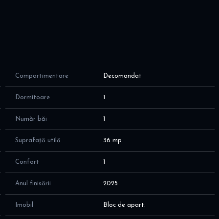
tent!
00 euro cu loc de parcare inclus in pret
Compartimentare
Decomandat
 spectaculoasa, cu suprafata utila de 36 mp, cu o
Dormitoare
1
um urmeaza:
Număr băi
1
ier Mobexpert; aer conditionat
omanda
Suprafață utilă
36 mp
r conditionat, TV
Confort
1
at rufe
Anul finisării
2025
Imobil
Bloc de apart.