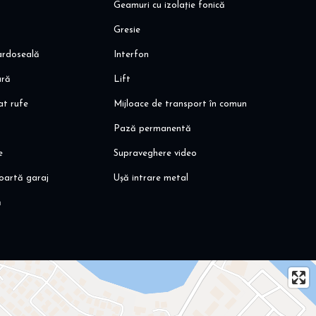
Geamuri cu izolație fonică
Gresie
pardoseală
Interfon
ară
Lift
at rufe
Mijloace de transport în comun
Pază permanentă
e
Supraveghere video
oartă garaj
Ușă intrare metal
ă