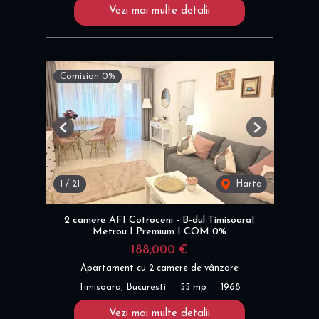
Vezi mai multe detalii
Comision 0%
Previous
Next
1
/
21
Harta
2 camere AFI Cotroceni - B-dul TimisoaraI
Metrou I Premium I COM 0%
188,000 €
Apartament cu 2 camere de vânzare
Timisoara, Bucuresti
55 mp
1968
Vezi mai multe detalii