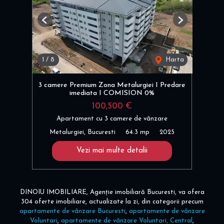
Previous
Next
1
/
8
Harta
3 camere Premium Zona Metalurgiei I Predare
imediata I COMISION 0%
100,500 €
Apartament cu 3 camere de vânzare
Metalurgiei, Bucuresti
64.3 mp
2025
Vezi mai multe detalii
DINOIU IMOBILIARE, Agenție imobiliară Bucuresti, va ofera
304 oferte imobiliare, actualizate la zi, din categorii precum
apartamente de vânzare Bucuresti
,
apartamente de vânzare
Voluntari
,
apartamente de vânzare Voluntari, Central
,