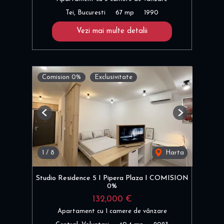
Tei, Bucuresti
67 mp
1990
Vezi mai multe detalii
Comision 0%
Exclusivitate
Previous
Next
1
/
8
Harta
Studio Residence 5 I Pipera Plaza I COMISION
0%
132,000 €
Apartament cu 1 camere de vânzare