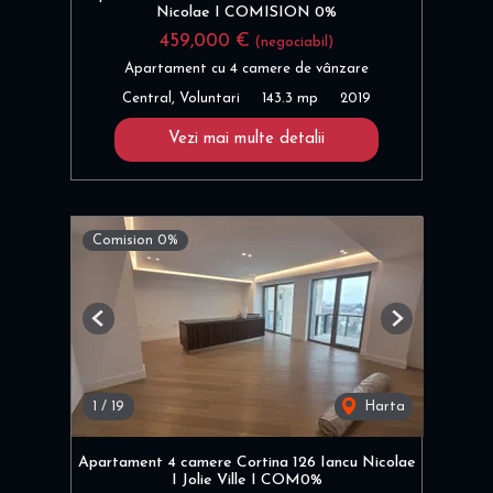
Nicolae I COMISION 0%
459,000 €
(negociabil)
Apartament cu 4 camere de vânzare
Central, Voluntari
143.3 mp
2019
Vezi mai multe detalii
Comision 0%
Previous
Next
1
/
19
Harta
Apartament 4 camere Cortina 126 Iancu Nicolae
I Jolie Ville I COM0%