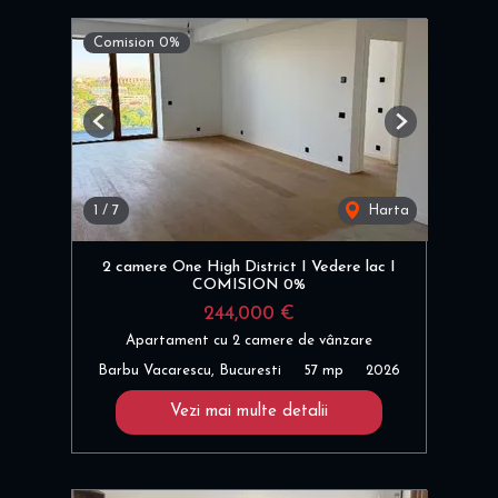
Comision 0%
Previous
Next
1
/
7
Harta
2 camere One High District I Vedere lac I
COMISION 0%
244,000 €
Apartament cu 2 camere de vânzare
Barbu Vacarescu, Bucuresti
57 mp
2026
Vezi mai multe detalii