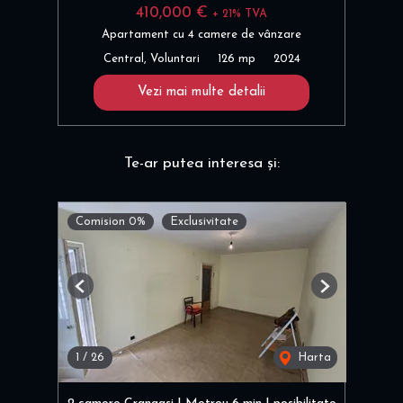
410,000 €
+ 21% TVA
Apartament cu 4 camere de vânzare
Central, Voluntari
126 mp
2024
Vezi mai multe detalii
Te-ar putea interesa și:
Comision 0%
Exclusivitate
Previous
Next
1
/
26
Harta