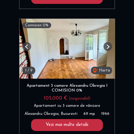
Comision 0%
Previous
Next
1
/
9
Harta
Apartament 3 camere Alexandru Obregia I
COMISION 0%
105,000 €
(negociabil)
Apartament cu 3 camere de vânzare
Alexandru Obregia, Bucuresti
69 mp
1966
Vezi mai multe detalii