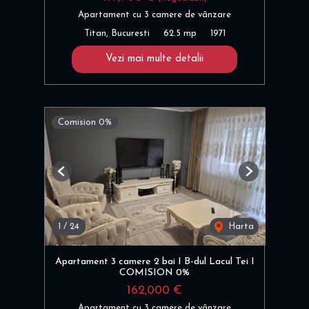
Apartament cu 3 camere de vânzare
Titan, Bucuresti
62.5 mp
1971
Vezi mai multe detalii
Comision 0%
Previous
Next
1
/
24
Harta
Apartament 3 camere 2 bai I B-dul Lacul Tei I
COMISION 0%
162,000 €
Apartament cu 3 camere de vânzare