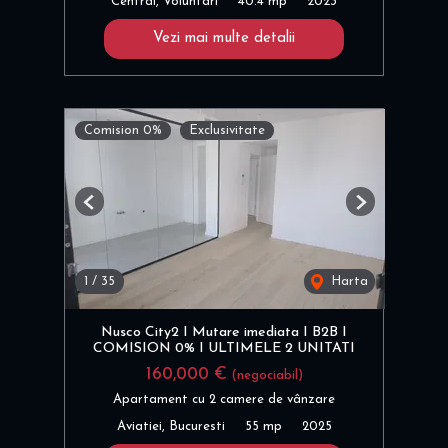
Central, Voluntari
40.4 mp
2023
Vezi mai multe detalii
Comision 0%
Exclusivitate
Previous
Next
1
/
35
Harta
Nusco City2 I Mutare imediata I B2B I
COMISION 0% I ULTIMELE 2 UNITATI
160,000 €
(negociabil)
Apartament cu 2 camere de vânzare
Aviatiei, Bucuresti
55 mp
2025