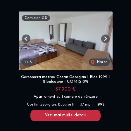
Comision 0%
Previous
Next
1
/
8
Harta
Garsoniera metrou Costin Georgian I Bloc 1992 I
2 balcoane I COMIS 0%
87,900 €
Apartament cu 1 camere de vânzare
Costin Georgian, Bucuresti
37 mp
1992
Vezi mai multe detalii