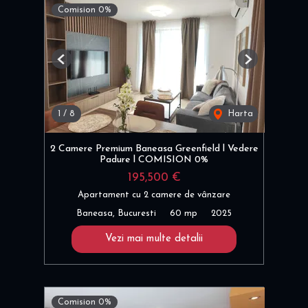
Comision 0%
Previous
Next
1
/
8
Harta
2 Camere Premium Baneasa Greenfield l Vedere
Padure l COMISION 0%
195,500 €
Apartament cu 2 camere de vânzare
Baneasa, Bucuresti
60 mp
2025
Vezi mai multe detalii
Comision 0%