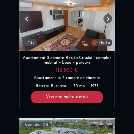
Previous
Next
1
/
25
Harta
Apartament 3 camere Resita Crisului I complet
mobilat + boxa + parcare
112,500 €
Apartament cu 3 camere de vânzare
Berceni, Bucuresti
70 mp
1975
Vezi mai multe detalii
Comision 0%