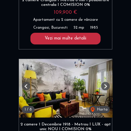
2 camere Crangasi I Metrou 6 min I posibilitate
centrala I COMISION 0%
109,900 €
Apartament cu 2 camere de vânzare
Crangasi, Bucuresti
52 mp
1985
Vezi mai multe detalii
Previous
Next
1
/
8
Harta
2 camere 1 Decembrie 1918 - Metrou I LUX - apt
unic NOU I COMISION 0%