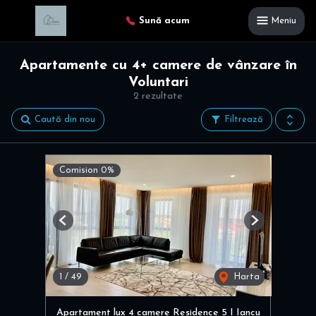
Sună acum
Meniu
Apartamente cu 4+ camere de vânzare în
Voluntari
2 rezultate
Caută din nou
Filtrează
Comision 0%
Previous
Next
1
/
49
Harta
Apartament lux 4 camere Residence 5 I Iancu