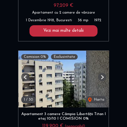
97,209 €
Apartament cu 2 camere de vânzare
1 Decembrie 1918, Bucuresti
36 mp
1972
Vezi mai multe detalii
Comision 0%
Exclusivitate
Previous
Next
1
/
30
Harta
Apartament 3 camere Câmpia Libertății Titan I
etaj 10/10 I COMISION 0%
119,900 €
(negociabil)