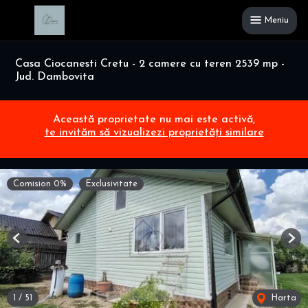
Meniu
Casa Ciocanesti Cretu - 2 camere cu teren 2539 mp -
Jud. Dambovita
Această proprietate nu mai este activă,
te invităm să vizualizezi proprietăți similare
Comision 0%
Exclusivitate
Previous
Nex
1
/
51
Harta