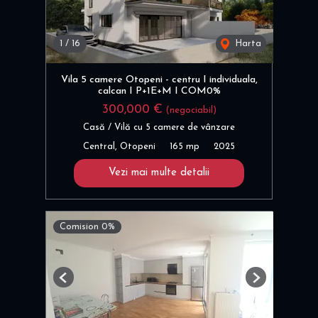
1
/
16
Harta
Vila 5 camere Otopeni - centru I individuala,
calcan I P+1E+M I COM0%
300,000 €
(negociabil)
Casă / Vilă cu 5 camere de vânzare
Central, Otopeni
165 mp
2025
Vezi mai multe detalii
Comision 0%
Previous
Next