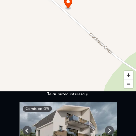
Te-ar putea interesa și:
Comision 0%
Previous
Next