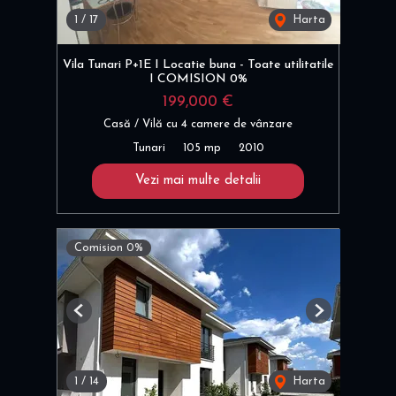
1
/
17
Harta
Vila Tunari P+1E I Locatie buna - Toate utilitatile
I COMISION 0%
199,000 €
Casă / Vilă cu 4 camere de vânzare
Tunari
105 mp
2010
Vezi mai multe detalii
Comision 0%
Previous
Next
1
/
14
Harta