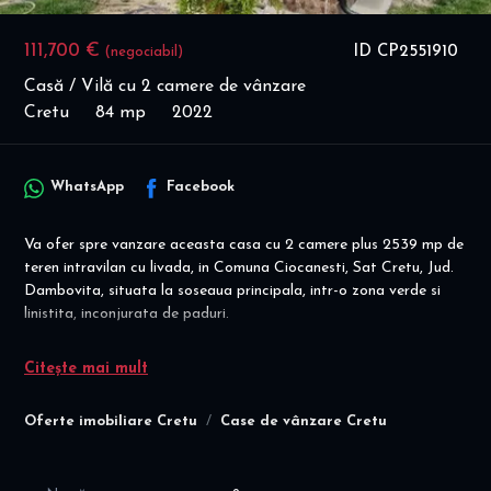
111,700 €
ID CP2551910
(negociabil)
Casă / Vilă cu 2 camere de vânzare
Cretu
84 mp
2022
WhatsApp
Facebook
Va ofer spre vanzare aceasta casa cu 2 camere plus 2539 mp de
teren intravilan cu livada, in Comuna Ciocanesti, Sat Cretu, Jud.
Dambovita, situata la soseaua principala, intr-o zona verde si
linistita, inconjurata de paduri.
Ideal investitie (hala,etc) / locuinta!
Citește mai mult
Detalii casa + teren:
- casa: suprafata utila de 84 mp; suprafata contrsuita la sol de
Oferte imobiliare Cretu
Case de vânzare Cretu
104 mp
- teren intravilan 2539 mp
- deschidere 44 mp