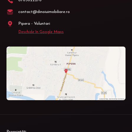
0765622276
contact@dinoiuimobiliare.ro
Pipera - Voluntari
Deschide în Google Maps
Proprietăți