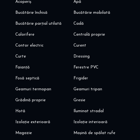
Acoperiș
Apă
Bucătărie închisă
Bucătărie mobilată
Bucătărie parțial utilată
Cadă
Calorifere
Centrală proprie
Contor electric
Curent
Curte
Dressing
Faianță
Ferestre PVC
Fosă septică
Frigider
Geamuri termopan
Geamuri tripan
Grădină proprie
Gresie
Hotă
Iluminat stradal
Izolație exterioară
Izolație interioară
Magazie
Mașină de spălat rufe