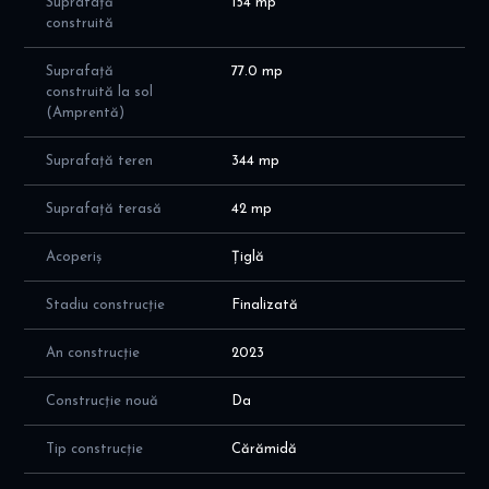
Suprafață
154 mp
- tâmplărie PVC cu geamuri tripan Salamander - pentru o izolare
construită
termică și fonică excelentă.
Va invit sa programati o vizionare! Pentru mai multe detalii, va
Suprafață
77.0 mp
invit aici dinoiuimobiliare.ro
construită la sol
(Amprentă)
Suprafață teren
344 mp
Suprafață terasă
42 mp
Acoperiș
Țiglă
Stadiu construcție
Finalizată
An construcție
2023
Construcție nouă
Da
Tip construcție
Cărămidă