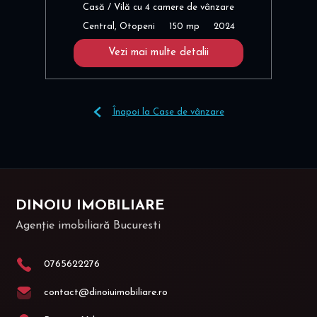
Casă / Vilă cu 4 camere de vânzare
Central, Otopeni
150 mp
2024
Vezi mai multe detalii
Înapoi la Case de vânzare
DINOIU IMOBILIARE
Agenție imobiliară Bucuresti
0765622276
contact@dinoiuimobiliare.ro