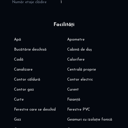
Număr etaje clădire
1
Facilități
Apă
Apometre
Bucătărie deschisă
Cabină de duș
Cadă
Calorifere
Canalizare
Centrală proprie
Contor căldură
Contor electric
Contor gaz
Curent
Curte
Faianță
Ferestre care se deschid
Ferestre PVC
Gaz
Geamuri cu izolație fonică