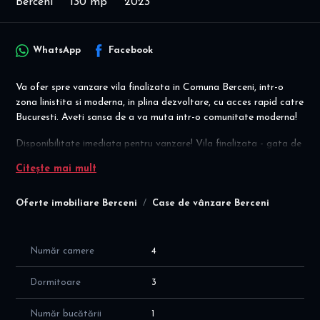
Berceni
130 mp
2023
WhatsApp
Facebook
Va ofer spre vanzare vila finalizata in Comuna Berceni, intr-o
zona linistita si moderna, in plina dezvoltare, cu acces rapid catre
Bucuresti. Aveti sansa de a va muta intr-o comunitate moderna!
Disponibilitate imediata pentru vanzare! Vila finalizata - gata de
mutare!
Citește mai mult
IDEAL cuplu/familie care apreciaza spatiile generoase,
petrecerea timpului in aer liber - terase generoase! Eleganța,
Oferte imobiliare Berceni
Case de vânzare Berceni
confort, funcționalitate si intimitate!
Oferim suport pe toata durata procesului de achiziție, începând
de la vizionare si pana la semnarea finala a contractului de
Număr camere
4
vânzare la notariat! Servicii de finanțare - Broker credite -
comision 0% - colaborare cu toate băncile din Romania si
Dormitoare
3
instituțiile financiare de top!
Număr bucătării
1
Vila este construita pe Parter + Etaj pe un teren su cuprafata