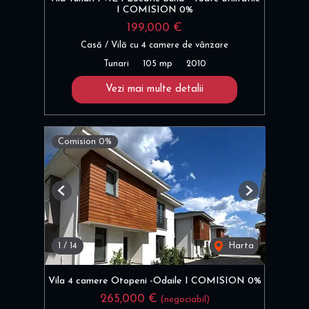
I COMISION 0%
199,000 €
Casă / Vilă cu 4 camere de vânzare
Tunari
105 mp
2010
Vezi mai multe detalii
Comision 0%
Previous
Next
1
/
14
Harta
Vila 4 camere Otopeni -Odaile I COMISION 0%
265,000 €
(negociabil)