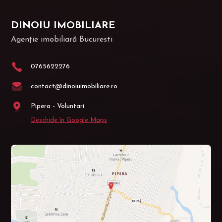
DINOIU IMOBILIARE
Agenție imobiliară Bucuresti
0765622276
contact@dinoiuimobiliare.ro
Pipera - Voluntari
Deschide în Google Maps