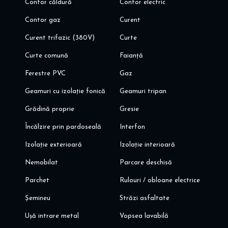
- distributia apei calde si reci se va realiza cu teava si
Contor căldură
Contor electric
distribuitoare UPONOR
Contor gaz
Curent
- instalatia electrica va fi cu cabluri/conductori din cupru si
aparataj GEWISS
Curent trifazic (380V)
Curte
- trotuarele si locul de parcare pavate cu dale
Curte comună
Faianță
Va invit sa programati o vizionare!
Alina Dinoiu
Ferestre PVC
Gaz
Pentru mai multe oferte, va invit aici: dinoiuimobiliare.ro
Geamuri cu izolație fonică
Geamuri tripan
Grădină proprie
Gresie
Încălzire prin pardoseală
Interfon
Izolație exterioară
Izolație interioară
Nemobilat
Parcare deschisă
Parchet
Rulouri / obloane electrice
Șemineu
Străzi asfaltate
Ușă intrare metal
Vopsea lavabilă