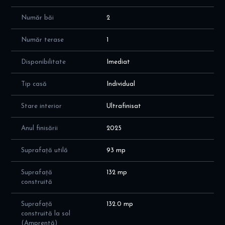
- 2 bai: de 4,5 mp si 5,3 mp; ambele cu fereastra - ideal pentru
aerisire naturala
Număr băi
2
- camera tehnica 3,7 mp
- terasa de 12 mp, acoperita, cu marchiza actionata electric
Număr terase
1
- curte: spatiul verde se va amenaja cu rulouri de gazon si sistem
de irigat cu programator pe zone
Disponibilitate
Imediat
POD: depozitare (este placa peste parter); inaltime la coama de
2m
Tip casă
Individual
Drumul de acces are o latime de 5 m si va fi amenajat cu pavele.
Utilitati: energie electrica trifazata, gaz natural, apa si
Stare interior
Ultrafinisat
canalizare la reteaua orasului; internet si tv
Anul finisării
2025
Dotari si finisaje:
- sistem de interfon
Suprafață utilă
93 mp
- constructie din caramida, cadre de beton armat; placa peste
parter
Suprafață
132 mp
- compartimentare din caramida cu goluri, tencuiala pe baza de
construită
ciment, glet de ipsos si zugraveli lavabile albe.
- tavan din gips-carton cu structura metalica dubla
Suprafață
132.0 mp
- inaltimea camerelor este una foarte generoasa de 2,90 m
construită la sol
- pachet termosistem cu polistiren expandat de 15 cm EPS 80
(Amprentă)