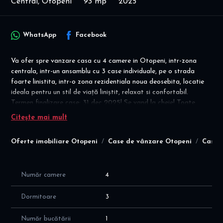
Central, Otopeni
93 mp
2025
WhatsApp
Facebook
Va ofer spre vanzare casa cu 4 camere in Otopeni, intr-zona
centrala, intr-un ansamblu cu 3 case individuale, pe o strada
foarte linistita, intr-o zona rezidentiala noua deosebita, locatie
ideala pentru un stil de viață liniștit, relaxat si confortabil.
Termen finalizare case: 31 dec 2025! Se vand la cheie! Toate
utilitatile: gaze, curent, canalizare si apa!
Citește mai mult
Casa este construita pe un teren cu suprafata totala de 300 mp
Oferte imobiliare Otopeni
Case de vânzare Otopeni
Case 
plus cota drum acces, suprafata construita de 132 mp, suprafata
utila de 93 mp plus terasa de 12 mp, cu o compartimentare
inteligenta si moderna supa cum urmeaza:
PARTER
Număr camere
4
- hol intrare de 5,4 plus hol interior de 4 mp
- living de 21 mp
Dormitoare
3
- bucatarie de 9,4 mp
- 3 dormitoare de 13 mp, 13 mp si 13,4 mp
Număr bucătării
1