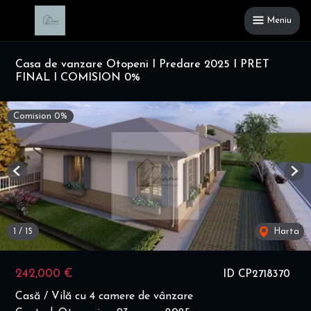
Meniu
Casa de vanzare Otopeni I Predare 2025 I PRET
FINAL I COMISION 0%
Comision 0%
Previous
Nex
1
/
15
Harta
242,000 €
ID CP2718370
Casă / Vilă cu 4 camere de vânzare