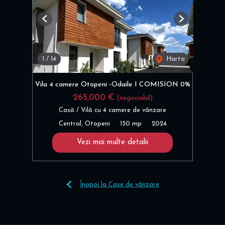
Previous
Next
1
/
14
Harta
Vila 4 camere Otopeni -Odaile I COMISION 0%
265,000 €
(negociabil)
Casă / Vilă cu 4 camere de vânzare
Central, Otopeni
150 mp
2024
Vezi mai multe detalii
Înapoi la Case de vânzare