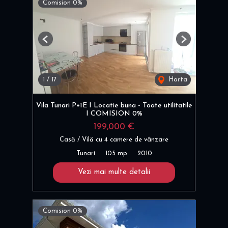
Comision 0%
Previous
Next
1
/
17
Harta
Vila Tunari P+1E I Locatie buna - Toate utilitatile
I COMISION 0%
199,000 €
Casă / Vilă cu 4 camere de vânzare
Tunari
105 mp
2010
Vezi mai multe detalii
Comision 0%