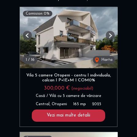
Comision 0%
Previous
Next
1
/
16
Harta
Vila 5 camere Otopeni - centru I individuala,
calcan I P+1E+M I COM0%
300,000 €
(negociabil)
Casă / Vilă cu 5 camere de vânzare
Central, Otopeni
165 mp
2025
Vezi mai multe detalii