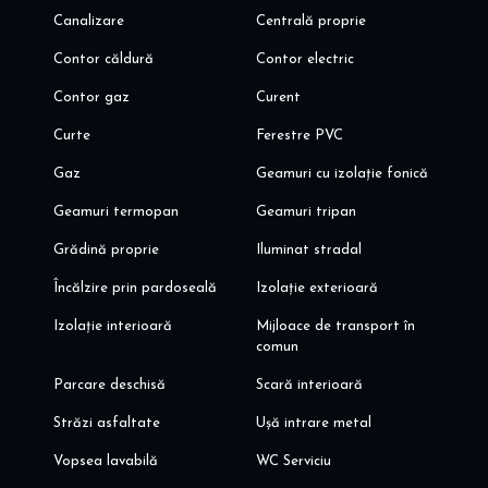
- acces rapid centura bucuresti, A0 si A3
Canalizare
Centrală proprie
Contor căldură
Contor electric
Va invit sa programati o vizionare!
Alina Dinoiu
Contor gaz
Curent
Pentru mai multe oferte, va astept aici: dinoiuimobiliare.ro
Curte
Ferestre PVC
Gaz
Geamuri cu izolație fonică
Geamuri termopan
Geamuri tripan
Grădină proprie
Iluminat stradal
Încălzire prin pardoseală
Izolație exterioară
Izolație interioară
Mijloace de transport în
comun
Parcare deschisă
Scară interioară
Străzi asfaltate
Ușă intrare metal
Vopsea lavabilă
WC Serviciu