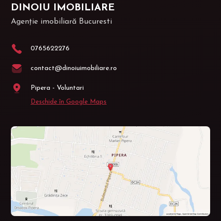
DINOIU IMOBILIARE
Agenție imobiliară Bucuresti
0765622276
contact@dinoiuimobiliare.ro
Pipera - Voluntari
Deschide în Google Maps