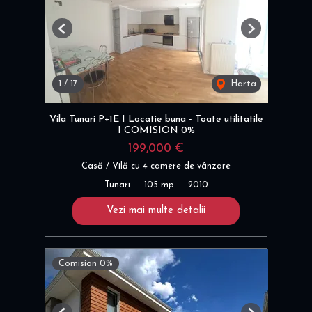
Previous
Next
1
/
17
Harta
Vila Tunari P+1E I Locatie buna - Toate utilitatile
I COMISION 0%
199,000 €
Casă / Vilă cu 4 camere de vânzare
Tunari
105 mp
2010
Vezi mai multe detalii
Comision 0%