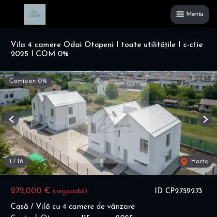
Meniu
Vila 4 camere Odai Otopeni I toate utilitățile I c-ctie
2025 I COM 0%
Comision 0%
Previous
Nex
1
/
16
Harta
272,000 €
ID CP2759273
(negociabil)
Casă / Vilă cu 4 camere de vânzare