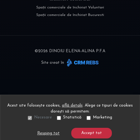
Spații comerciale de închiriat Voluntari
Spații comerciale de închiriat Bucuresti
©
2026
DINOIU ELENA-ALINA P.F.A
Site creat în
Acest site folosește cookies,
află detalii
.
Alege ce tipuri de cookies
dorești să permitem:
Necesare
Statistică
Marketing
Accept tot
Resping tot
Sună acum
Solicită vizionare