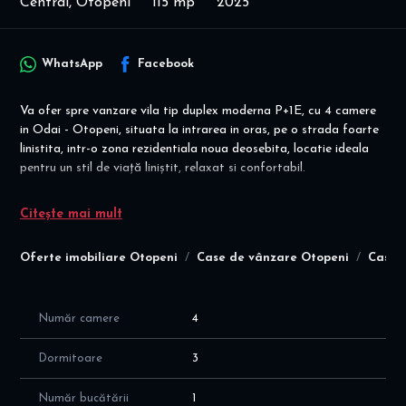
Central, Otopeni
115 mp
2025
WhatsApp
Facebook
Va ofer spre vanzare vila tip duplex moderna P+1E, cu 4 camere
in Odai - Otopeni, situata la intrarea in oras, pe o strada foarte
linistita, intr-o zona rezidentiala noua deosebita, locatie ideala
pentru un stil de viață liniștit, relaxat si confortabil.
Disponibilitate imediata! Bransamente la toate retelele publice
Citește mai mult
de utilitati! Imaginile interioare sunt cu titlu de exemplu și
prezintă o vilă similară, finisată!
Oferte imobiliare Otopeni
Case de vânzare Otopeni
Case 
Detalii financiare: pret vanzare 225.000 euro plus TVA 21%
(pretul nu include finisajele (pardoseli, trepte, uși interioare,
obiecte sanitare, stratul final de zugrăveală)
- achizitie persoana juridica: 225.000 euro cu taxare inversa
Număr camere
4
- achizitie persoana fizica: 272.250 euro, TVA inclus
Dormitoare
3
Vila este construita pe P+1E pe un teren de 250 mp, cu suprafața
utilă de 115 mp, cu o compartimentare moderna si eficienta, dupa
Număr bucătării
1