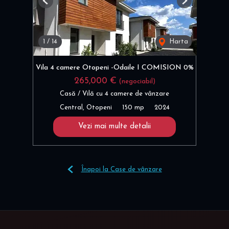
Previous
Next
1
/
14
Harta
Vila 4 camere Otopeni -Odaile I COMISION 0%
265,000 €
(negociabil)
Casă / Vilă cu 4 camere de vânzare
Central, Otopeni
150 mp
2024
Vezi mai multe detalii
Înapoi la Case de vânzare