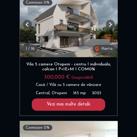
Comision 0%
Previous
Next
1
/
16
Harta
Vila 5 camere Otopeni - centru I individuala,
calcan I P+1E+M I COM0%
300,000 €
(negociabil)
Casă / Vilă cu 5 camere de vânzare
Central, Otopeni
165 mp
2025
Vezi mai multe detalii
Comision 0%