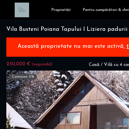
Proprietăți
Pentru cumpărători & chiri
Vila Busteni Poiana Tapului I Liziera padu
Această proprietate nu mai este activă,
230,000 €
(negociabil)
Casă / Vilă cu 4 c
Comision 0%