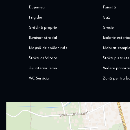
Dușumea
Faianță
Frigider
Gaz
Grădină proprie
Gresie
Iluminat stradal
Izolație exteri
Mașină de spălat rufe
Mobilat compl
Străzi asfaltate
Străzi pietruite
Uși interior lemn
Vedere panora
WC Serviciu
Zonă pentru b