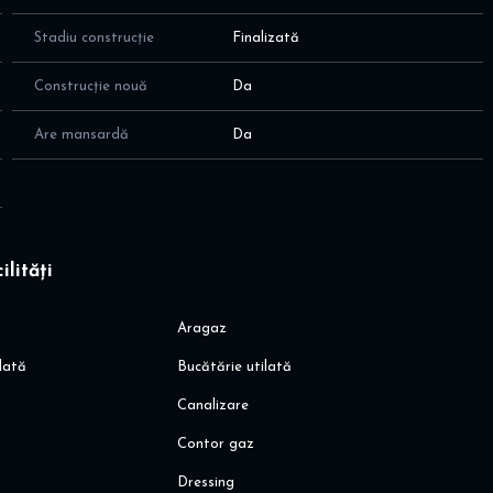
la
Stadiu construcție
Finalizată
5,4
Construcție nouă
Da
 propriu - intimitate desavarsita
con
Are mansardă
Da
 aerisire naturala
ilități
es facil in orice anotimp
Aragaz
lată
Bucătărie utilată
o
Canalizare
Contor gaz
Dressing