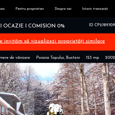
asi
Pentru proprietari
Despre noi
Istoric tranzacții
ID CP2789709
rii I OCAZIE I COMISION 0%
te invităm să vizualizezi proprietăți similare
amere de vânzare
Poiana Tapului, Busteni
123 mp
2002