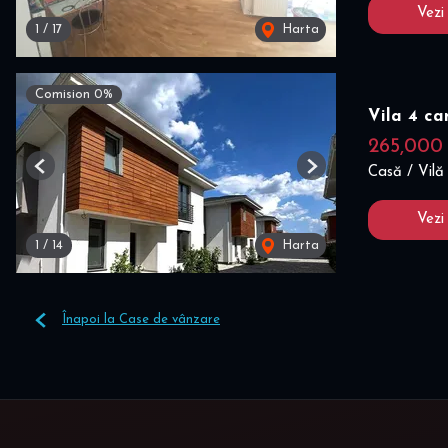
Vezi
1
/
17
Harta
Comision 0%
Vila 4 c
265,000
Casă / Vilă
Previous
Next
Vezi
1
/
14
Harta
Înapoi la Case de vânzare