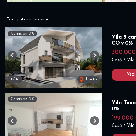
Te-ar putea interesa și:
Comision 0%
Vila 5 ca
COM0%
300,00
Previous
Next
Casă / Vilă
Vezi
1
/
16
Harta
Comision 0%
Vila Tuna
0%
199,000
Previous
Next
Casă / Vilă