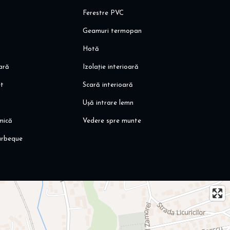
Ferestre PVC
Geamuri termopan
Hotă
oară
Izolație interioară
et
Scară interioară
Ușă intrare lemn
mică
Vedere spre munte
arbeque