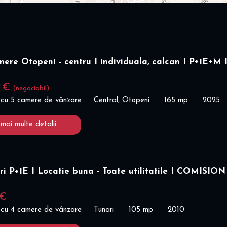
mere Otopeni - centru I individuala, calcan I P+1E+M 
0 €
(negociabil)
 cu 5 camere de vânzare
Central, Otopeni
165 mp
2025
 mai multe detalii
ri P+1E I Locatie buna - Toate utilitatile I COMISION
 €
 cu 4 camere de vânzare
Tunari
105 mp
2010