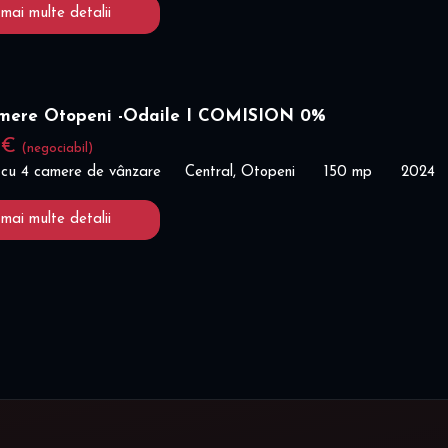
 mai multe detalii
amere Otopeni -Odaile I COMISION 0%
 €
(negociabil)
 cu 4 camere de vânzare
Central, Otopeni
150 mp
2024
 mai multe detalii