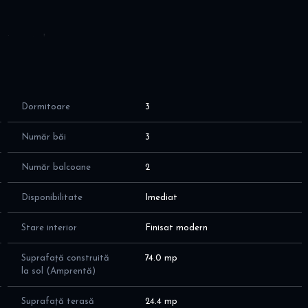
 in poze!
culoasa; la liziera padurii
Dormitoare
3
oane etaj, exclusiv terase parter)
Număr băi
3
Număr balcoane
2
apa si canalizare
Disponibilitate
Imediat
(inclusiv balcoane), cu o compartimentare moderna si
Stare interior
Finisat modern
r
talizand 24,4 mp
Suprafață construită
74.0 mp
la sol (Amprentă)
dining
Suprafață terasă
24.4 mp