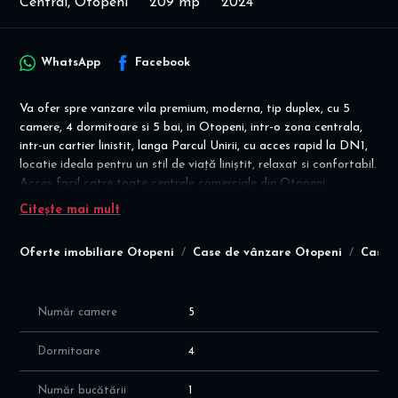
Central, Otopeni
209 mp
2024
WhatsApp
Facebook
Va ofer spre vanzare vila premium, moderna, tip duplex, cu 5
camere, 4 dormitoare si 5 bai, in Otopeni, intr-o zona centrala,
intr-un cartier linistit, langa Parcul Unirii, cu acces rapid la DN1,
locatie ideala pentru un stil de viață liniștit, relaxat si confortabil.
Acces facil catre toate centrele comerciale din Otopeni,
Balotesti si Baneasa!
Citește mai mult
Disponibilitate imediata pentru vanzare! Vila se vinde la cheie!
Oferte imobiliare Otopeni
Case de vânzare Otopeni
Case 
Ideal familie - mutare imediata! 10 minute de mers pe jos pana la
McDonald's!
Detalii financiare: pret vanzare 375.000 euro
Număr camere
5
Vila este finalizata in 2025, cu P+1E+M, construita pe un teren cu
o suprafata totala de 227 mp, cu suprafata utila de 209 mp
Dormitoare
4
(inclus terase ), cu o compartimentare eficienta si moderna a
spatiilor, dupa cum urmeaza:
Număr bucătării
1