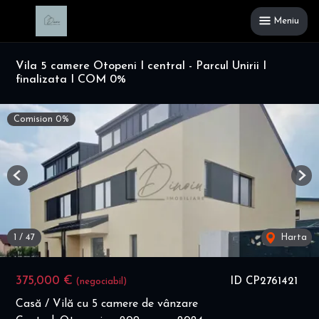
Meniu
Vila 5 camere Otopeni I central - Parcul Unirii I
finalizata I COM 0%
Comision 0%
Previous
Nex
1
/
47
Harta
375,000 €
ID CP2761421
(negociabil)
Casă / Vilă cu 5 camere de vânzare