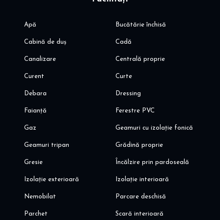
Apă
Bucătărie închisă
Cabină de duș
Cadă
Canalizare
Centrală proprie
Curent
Curte
Debara
Dressing
Faianță
Ferestre PVC
Gaz
Geamuri cu izolație fonică
Geamuri tripan
Grădină proprie
Gresie
Încălzire prin pardoseală
Izolație exterioară
Izolație interioară
Nemobilat
Parcare deschisă
Parchet
Scară interioară