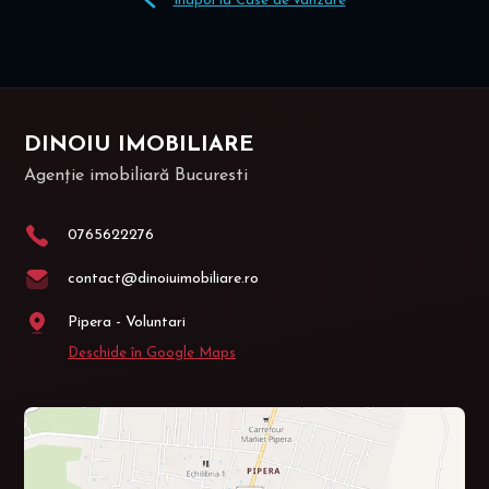
Înapoi la Case de vânzare
DINOIU IMOBILIARE
Agenție imobiliară Bucuresti
0765622276
contact@dinoiuimobiliare.ro
Pipera - Voluntari
Deschide în Google Maps