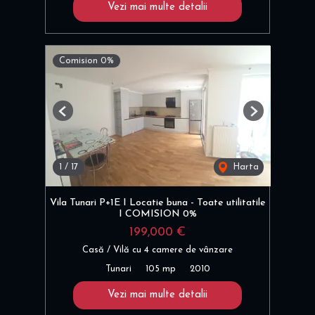
Vezi mai multe detalii
Comision 0%
Previous
Next
1
/
17
Harta
Vila Tunari P+1E I Locatie buna - Toate utilitatile
I COMISION 0%
199,000 €
Casă / Vilă cu 4 camere de vânzare
Tunari
105 mp
2010
Vezi mai multe detalii