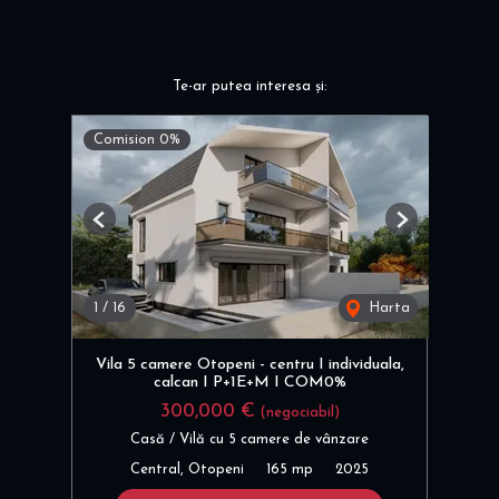
Te-ar putea interesa și:
Comision 0%
Previous
Next
1
/
16
Harta
Vila 5 camere Otopeni - centru I individuala,
calcan I P+1E+M I COM0%
300,000 €
(negociabil)
Casă / Vilă cu 5 camere de vânzare
Central, Otopeni
165 mp
2025