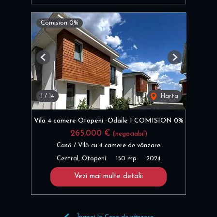
Comision 0%
Previous
Next
1
/
14
Harta
Vila 4 camere Otopeni -Odaile I COMISION 0%
265,000 €
(negociabil)
Casă / Vilă cu 4 camere de vânzare
Central, Otopeni
150 mp
2024
Vezi mai multe detalii