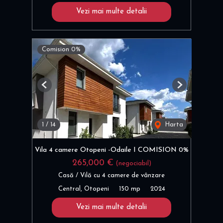
Vezi mai multe detalii
Comision 0%
Previous
Next
1
/
14
Harta
Vila 4 camere Otopeni -Odaile I COMISION 0%
265,000 €
(negociabil)
Casă / Vilă cu 4 camere de vânzare
Central, Otopeni
150 mp
2024
Vezi mai multe detalii