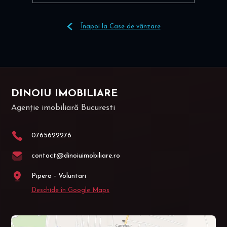
Înapoi la Case de vânzare
DINOIU IMOBILIARE
Agenție imobiliară Bucuresti
0765622276
contact@dinoiuimobiliare.ro
Pipera - Voluntari
Deschide în Google Maps