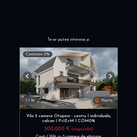
Te-ar putea interesa și:
Comision 0%
Previous
Next
1
/
16
Harta
Vila 5 camere Otopeni - centru I individuala,
calcan I P+1E+M I COM0%
300,000 €
(negociabil)
Casă / Vilă cu 5 camere de vânzare