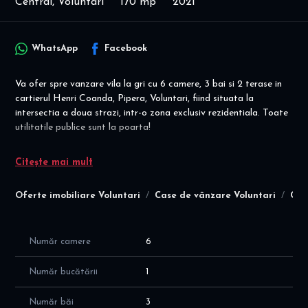
Central, Voluntari
170 mp
2021
WhatsApp
Facebook
Va ofer spre vanzare vila la gri cu 6 camere, 3 bai si 2 terase in
cartierul Henri Coanda, Pipera, Voluntari, fiind situata la
intersectia a doua strazi, intr-o zona exclusiv rezidentiala. Toate
utilitatile publice sunt la poarta!
Disponibilitate imediata pentru vanzare! Vila are cadastru si
Citește mai mult
intabulare! Se vinde la gri (structură, zidărie finalizate,
termosistem, tamplarie), oferindu-vă astfel libertatea de a alege
Oferte imobiliare Voluntari
Case de vânzare Voluntari
Cas
finisaje si dotarile dorite de d-stra!
Ideal familie cu copii / cuplu! Comunitate tânăra, dinamica si
prietenoasă!
Număr camere
6
Vila este construita pe S+P+1E, cu suprafata utila de 170 mp si 2
terase, suprafata totala teren de 450 mp, cu o compartimentare
Număr bucătării
1
moderna si eficienta a spatiilor, dupa cum urmeaza:
CURTE
Număr băi
3