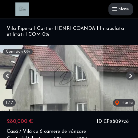
Meniu
Vila Pipera I Cartier HENRI COANDA I Intabulata
utilitati I COM 0%
Comision 0%
Previous
Nex
1
/
7
Harta
280,000 €
ID CP2809726
Casă / Vilă cu 6 camere de vânzare