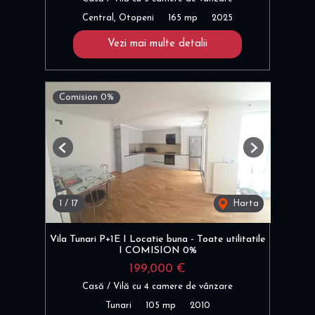
Central, Otopeni
165 mp
2025
Vezi mai multe detalii
Comision 0%
Previous
Next
1
/
17
Harta
Vila Tunari P+1E I Locatie buna - Toate utilitatile
I COMISION 0%
199,000 €
Casă / Vilă cu 4 camere de vânzare
Tunari
105 mp
2010