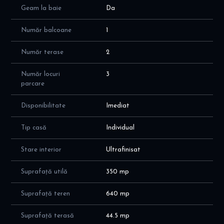
Geam la baie
Da
- hol cu casa scarii de 12 mp + hol de 4,4 mp
- grup sanitar de 4 mp
- adapost ALA de 18 mp
Număr balcoane
1
- camera tehnica de 14 mp plus uscatorie de 14 mp
- beci de 25 mp
Număr terase
2
PARTER: suprafata construita de 138 mp plus 8,5 mp terasa ;
suprafata utila totala de 100 mp plus garaj de 20 mp
Număr locuri
3
- hol de 15 mp; plus spatiu depozitare de 1 mp
parcare
- camera de zi / living de 25 mp plus zona dining de 13 mp
- bucatarie inchisa de 19 mp
Disponibilitate
Imediat
- dormitor /birou de 13,5 mp
- baie de serviciu de 5 mp, cu cabina dus, cu fereastra - ideal
Tip casă
Individual
pentru aerisire naturala
- terasa de 8,5 mp
Stare interior
Ultrafinisat
- garaj de 20 mp
ETAJ MANSARDAT: suprafata construita de 115mpplus terase
Suprafață utilă
350 mp
de 42 mp; suprafata utila totala de 92 mp plus terase de 42 mp
- hol de 15 mp
Suprafață teren
640 mp
- dormitor matrimonial de 20 mp, cu baie proprie de 13 mp, cu
cada si fereastra - ideal pentru aerisire naturala
Suprafață terasă
44.5 mp
- dormitor 2 de 19 mp, cu acces pe terasa mare