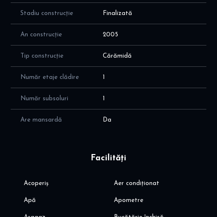
- dormitor 3 de 19 mp, cu acces pe balcon
Stadiu construcție
Finalizată
- baie de 6 mp, cu cada si fereastra - ideal pentru aerisire
naturala
An construcție
2005
- balcon de 6 mp plus terasa de 36 mp
Mansarda (pod) amenajat cu dormitor
Tip construcție
Cărămidă
CURTE: sistem de irigatii
Facilitati locatie:
Număr etaje clădire
1
- aproape de Jolie Ville, Padurea Baneasa, Zoo Baaeasa,
Ambasada SUA, centrul comercial Baneasa Shopping City
Număr subsoluri
1
- supermarketuri: Mega Image, Lidl, Profi
- unitati de invatamant private de renume: gradinite, scoli, licee
Are mansardă
Da
- Academia de Politie
Va invit sa programati o vizionare!
Alina Dinoiu
Facilități
Acoperiș
Aer condiționat
Apă
Apometre