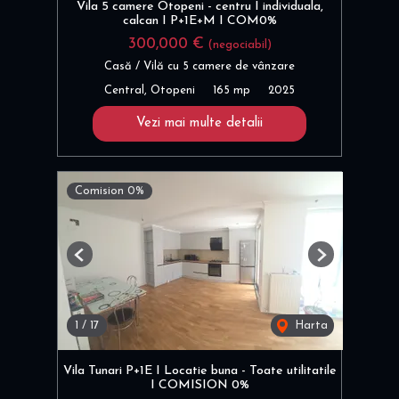
Vila 5 camere Otopeni - centru I individuala,
calcan I P+1E+M I COM0%
300,000 €
(negociabil)
Casă / Vilă cu 5 camere de vânzare
Central, Otopeni
165 mp
2025
Vezi mai multe detalii
Comision 0%
Previous
Next
1
/
17
Harta
Vila Tunari P+1E I Locatie buna - Toate utilitatile
I COMISION 0%