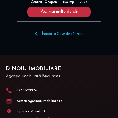
Central, Otopeni
150 mp
2024
Vezi mai multe detalii
Înapoi la Case de vânzare
DINOIU IMOBILIARE
Agenție imobiliară Bucuresti
0765622276
contact@dinoiuimobiliare.ro
Pipera - Voluntari