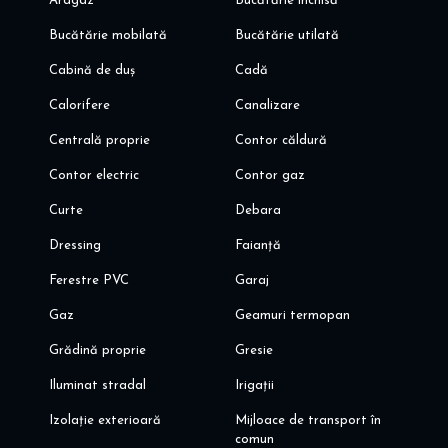
Aragaz
Bucătărie închisă
Bucătărie mobilată
Bucătărie utilată
Cabină de duș
Cadă
Calorifere
Canalizare
Centrală proprie
Contor căldură
Contor electric
Contor gaz
Curte
Debara
Dressing
Faianță
Ferestre PVC
Garaj
Gaz
Geamuri termopan
Grădină proprie
Gresie
Iluminat stradal
Irigații
Izolație exterioară
Mijloace de transport în
comun