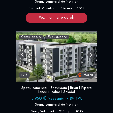
Spațiu comercial de închiriat
Central, Voluntari
356 mp
2024
Vezi mai multe detalii
Comision 0%
Exclusivitate
Previous
Next
1
/
6
Harta
Spațiu comercial I Showroom | Birou I Pipera
Iancu Nicolae I Stradal
5,950 €
(negociabil) + 21% TVA
Spațiu comercial de închiriat
Nord, Voluntari
238 mp
2025