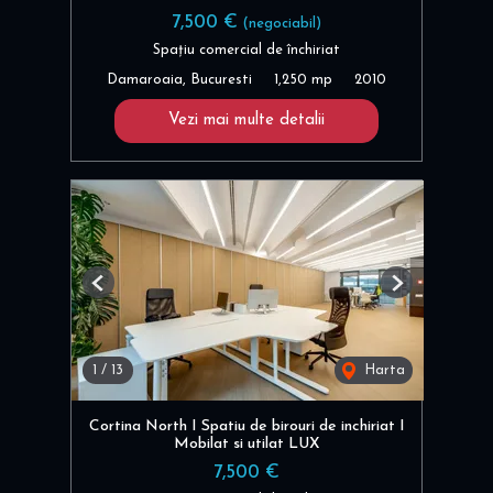
7,500 €
(negociabil)
Spațiu comercial de închiriat
Damaroaia, Bucuresti
1,250 mp
2010
Vezi mai multe detalii
Previous
Next
1
/
13
Harta
Cortina North I Spatiu de birouri de inchiriat I
Mobilat si utilat LUX
7,500 €