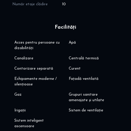
- Cortina wellnes: bazin semiolimpic, sauna, fitness, etc
Număr etaje clădire
10
- banda de alrgat de 1,5 km
- paza complex 24/7; 3 cai de acces in complex cu bariera; acces
securizat in complex
Facilități
Va invit sa programati o vizionare!
Alina Dinoiu
Acces pentru persoane cu
Apă
dizabilități
Canalizare
Centrală termică
Contorizare separată
Curent
Echipamente moderne /
Fațadă ventilată
silențioase
Gaz
Grupuri sanitare
amenajate și utilate
Irigații
Sistem de ventilație
Sistem inteligent
ascensoare