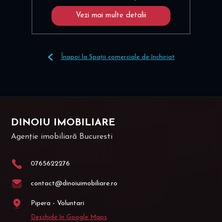
Vezi mai multe detalii
Înapoi la Spații comerciale de închiriat
DINOIU IMOBILIARE
Agenție imobiliară Bucuresti
0765622276
contact@dinoiuimobiliare.ro
Pipera - Voluntari
Deschide în Google Maps