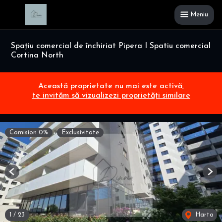
Meniu
Spațiu comercial de închiriat Pipera I Spatiu comercial
Cortina North
Această proprietate nu mai este activă,
te invităm să vizualizezi proprietăți similare
Comision 0%
Exclusivitate
Previous
Nex
1
/
23
Harta