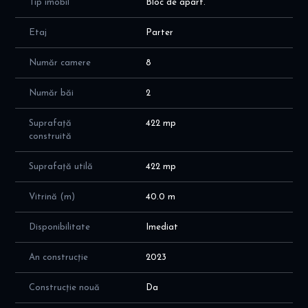
Tip imobil
Bloc de apart.
pereti de sticla de jur imprejur, si cu 3 usi de acces.
Accesul la locatie, in complex, se face prin 2 intrari cu bariera,:
Etaj
Parter
direct din sensul giratoriu din fata complexului sau din lateral.
Mijloace de transport disponibile chiar in fata complexului.
Număr camere
8
Facilitati locatie:
Număr băi
2
- în proximitatea celui mai mare hub office/ zona business din
capitală: Pipera, Aviatiei, Aurel Vlaicu, Barbu Vacarescu
- in proximitatea multor cartiere rezidentiale din Pipera si Aviatiei
Suprafață
422 mp
construită
- paza complex 24/7; 3 cai de acces in complex cu bariera; acces
securizat in complex
- conectare rapida cu Pipera, Aviatiei, Aurel Vlaicu, Barbu
Suprafață utilă
422 mp
Vacarescu, Floreasca
- acces facil A3 si centura Bucuresti
Vitrină (m)
40.0 m
Facilitati Complex Cortina North:
Disponibilitate
Imediat
- complexul este unul premium, cu circa 1500 unitati locative, cu o
comunitate moderna si activa
An construcție
2023
- zone verzi amenajate conform unui plan peisagistic integrat
- finisaje premium, unele dintre acestea fiind unice in zona: fatada
Construcție nouă
Da
ventilata, tavan Barissol, usi Filomuro