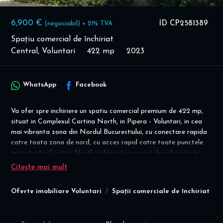
6,900 €
ID CP2581389
(negociabil) + 21% TVA
Spațiu comercial de închiriat
Central, Voluntari
422 mp
2023
WhatsApp
Facebook
Va ofer spre inchiriere un spatiu comercial premium de 422 mp,
situat in Complexul Cortina North, in Pipera - Voluntari, in cea
mai vibranta zona din Nordul Bucurestiului, cu conectare rapida
catre toata zona de nord, cu acces rapid catre toate punctele
importante. Cortina North a devenit un punct de referinta in
Pipera, cu un trafic pietonal insemnat, oferind astfel premisele
Citește mai mult
pentru lansarea si derularea unei afaceri.
Oferte imobiliare Voluntari
Spații comerciale de închiriat Vol
Ideal pentru cafenea, showroom, clinica medicala, birouri, sau
orice alte activitati comerciale!
Spatiul este situat pe B-dul Pipera nr. 1, central in complex, cu