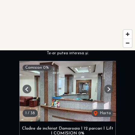
Te-ar putea interesa și:
Comision 0%
Previous
Next
1
/
38
Harta
Cladire de inchiriat Damaroaia I 12 parcari I Lift
I COMISION 0%