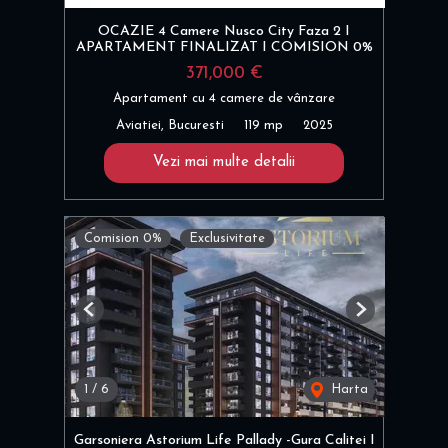
OCAZIE 4 Camere Nusco City Faza 2 I
APARTAMENT FINALIZAT I COMISION 0%
371,000 €
Apartament cu 4 camere de vânzare
Aviatiei, Bucuresti
119 mp
2025
Vezi mai multe detalii
Comision 0%
Exclusivitate
Previous
Next
1
/
6
Harta
Garsoniera Astorium Life Pallady -Gura Calitei I