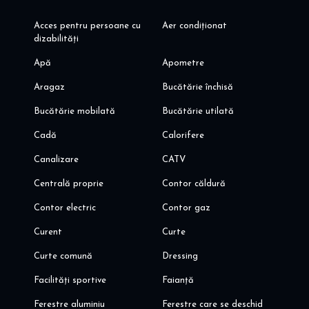
premium Cortina North complex, in block D2, in the most vibrant
area in the North of Bucharest, close to the Aurel Vlaicu metro
Acces pentru persoane cu
Aer condiționat
station and Promenada Mall, in a select, dynamic and exclusive
dizabilități
community.
Apă
Apometre
DIRECT OWNER! 0% COMMISSION !
Ideal expat, single person! Ideal short-term rental - minimum
Aragaz
Bucătărie închisă
contract 1 month!
Bucătărie mobilată
Bucătărie utilată
Cadă
Calorifere
Canalizare
CATV
Centrală proprie
Contor căldură
Contor electric
Contor gaz
Curent
Curte
Curte comună
Dressing
Facilități sportive
Faianță
Ferestre aluminiu
Ferestre care se deschid