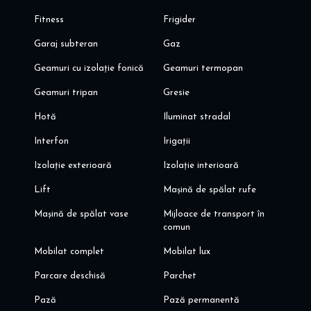
Fitness
Frigider
Garaj subteran
Gaz
Geamuri cu izolație fonică
Geamuri termopan
Geamuri tripan
Gresie
Hotă
Iluminat stradal
Interfon
Irigații
Izolație exterioară
Izolație interioară
Lift
Mașină de spălat rufe
Mașină de spălat vase
Mijloace de transport în
comun
Mobilat complet
Mobilat lux
Parcare deschisă
Parchet
Pază
Pază permanentă