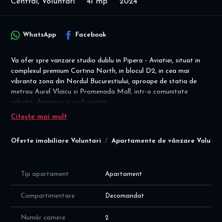
Central, Voluntari
41 mp
2024
WhatsApp
Facebook
Va ofer spre vanzare studio dublu in Pipera - Aviatiei, situat in
complexul premium Cortina North, in blocul D2, in cea mai
vibranta zona din Nordul Bucurestiului, aproape de statia de
metrou Aurel Vlaicu si Promenada Mall, intr-o comunitate
selecta, dinamica si exclusivista.
Citește mai mult
DIRECT PROPRIETAR! COMISION 0% ! IDEAL INVESTITIE!
Se preia cu contract de inchiriere existent!
Oferte imobiliare Voluntari
Apartamente de vânzare Volunta
Conditii de vanzare: contract vanzare cumparare;
pret vanzare apartament catre persoane juridice = 130.000 euro
cu taxare inversa
- Loc de parcare dispoinibil la nivel -2 langa lift la un cost
Tip apartament
Apartament
suplimentar.
Compartimentare
Decomandat
Studioul este la etajul 1/9, cu camere luminoase, cu suprafata
utila de 41 mp, cu o compartimentare eficienta si moderna a
Număr camere
2