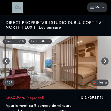
Meniu
DIRECT PROPRIETAR I STUDIO DUBLU CORTINA
NORTH I LUX I I Loc parcare
Comision 0%
Exclusivitate
Previous
Nex
1
/
37
Harta
130,000 €
ID CP2955159
(negociabil)
Apartament cu 2 camere de vânzare