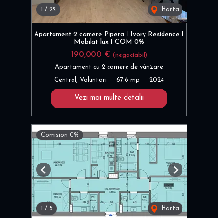
1
/
22
Harta
Apartament 2 camere Pipera I Ivory Residence I
Mobilat lux I COM 0%
190,000 €
(negociabil)
Apartament cu 2 camere de vânzare
Central, Voluntari
67.6 mp
2024
Vezi mai multe detalii
Comision 0%
Previous
Next
1
/
5
Harta