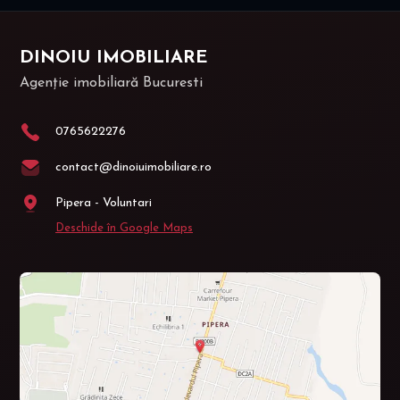
DINOIU IMOBILIARE
Agenție imobiliară Bucuresti
0765622276
contact@dinoiuimobiliare.ro
Pipera - Voluntari
Deschide în Google Maps