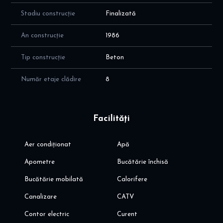
- granit pe hol; marmura de 2 cm grosime baie
- calorifere fonta si țevi cupru
Stadiu construcție
Finalizată
- uși cu sticlă 1.000 EUR buc + ușa despărțitoare living 2.000
EUR + ușă balcon 1.500 EUR
An construcție
1986
- izolatie pereti: perețI exteriori placați cu polistiren pe interior
- blocul a fost aprobat pentru reabilitare termica
Tip construcție
Beton
Număr etaje clădire
8
Facilități
Aer condiționat
Apă
Apometre
Bucătărie închisă
Bucătărie mobilată
Calorifere
Canalizare
CATV
Contor electric
Curent