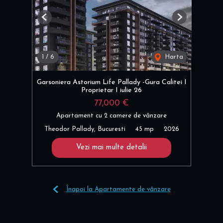
Previous
Next
1
/
6
Harta
Garsoniera Astorium Life Pallady -Gura Calitei I
Proprietar I iulie 26
77,000 €
Apartament cu 2 camere de vânzare
Theodor Pallady, Bucuresti
45 mp
2026
Vezi mai multe detalii
Înapoi la Apartamente de vânzare