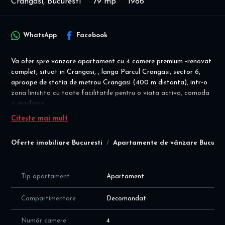
Crangasi, Bucuresti
79 mp
1986
WhatsApp
Facebook
Va ofer spre vanzare apartament cu 4 camere premium -renovat
complet, situat in Crangasi, , langa Parcul Crangasi, sector 6,
aproape de statia de metrou Crangasi (400 m distanta), intr-o
zona linistita cu toate facilitatile pentru o viata activa, comoda
si moderna.
Citește mai mult
Apartamentul se vinde asa cum este prezentat in poze!
Detalii vanzare: se accepta credit!
Oferte imobiliare Bucuresti
Apartamente de vânzare Bucures
Oferim suport pe toata durata procesului de achiziție, începând
de la vizionare si pana la semnarea finala a contractului de
vânzare la notariat! Servicii de finanțare - Broker credite -
Tip apartament
Apartament
comision 0% - colaborare cu toate băncile din Romania si
instituțiile financiare de top!
Compartimentare
Decomandat
Apartamentul este decomandat, situat la etajul 6/8, intr-un bloc
Număr camere
4
cosntruit in 1986 si reabilitat termic, cu suprafata utila totala de