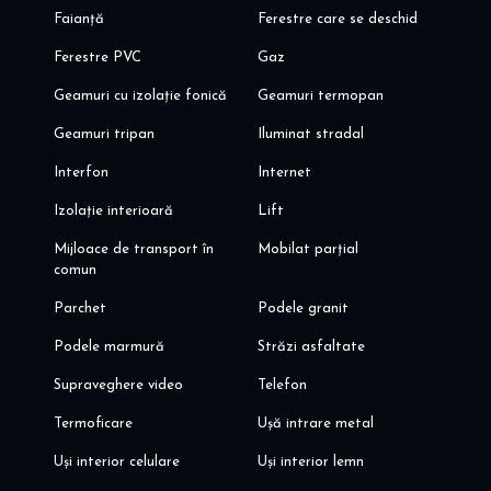
Faianță
Ferestre care se deschid
Ferestre PVC
Gaz
Geamuri cu izolație fonică
Geamuri termopan
Geamuri tripan
Iluminat stradal
Interfon
Internet
Izolație interioară
Lift
Mijloace de transport în
Mobilat parțial
comun
Parchet
Podele granit
Podele marmură
Străzi asfaltate
Supraveghere video
Telefon
Termoficare
Ușă intrare metal
Uși interior celulare
Uși interior lemn