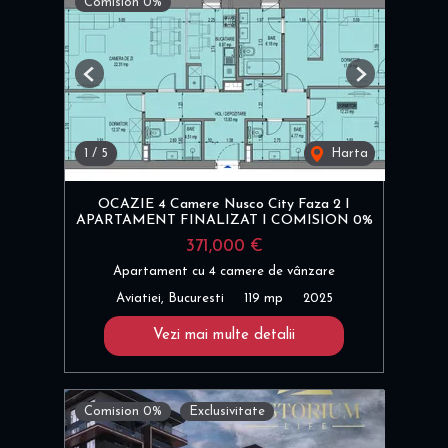
Comision 0%
Previous
Next
1
/
5
Harta
OCAZIE 4 Camere Nusco City Faza 2 I
APARTAMENT FINALIZAT I COMISION 0%
371,000 €
Apartament cu 4 camere de vânzare
Aviatiei, Bucuresti
119 mp
2025
Vezi mai multe detalii
Comision 0%
Exclusivitate