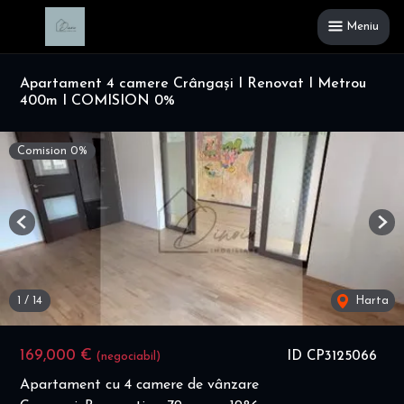
Meniu
Apartament 4 camere Crângași I Renovat I Metrou
400m I COMISION 0%
Comision 0%
Previous
Nex
1
/
14
Harta
169,000 €
ID CP3125066
(negociabil)
Apartament cu 4 camere de vânzare