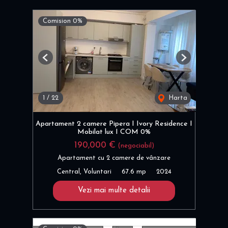
Comision 0%
Previous
Next
1
/
22
Harta
Apartament 2 camere Pipera I Ivory Residence I
Mobilat lux I COM 0%
190,000 €
(negociabil)
Apartament cu 2 camere de vânzare
Central, Voluntari
67.6 mp
2024
Vezi mai multe detalii