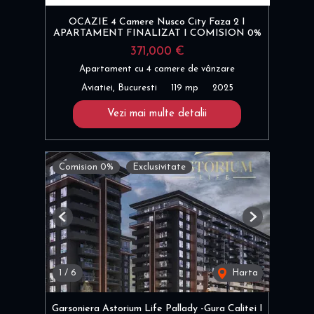
OCAZIE 4 Camere Nusco City Faza 2 I
APARTAMENT FINALIZAT I COMISION 0%
371,000 €
Apartament cu 4 camere de vânzare
Aviatiei, Bucuresti
119 mp
2025
Vezi mai multe detalii
Comision 0%
Exclusivitate
Previous
Next
1
/
6
Harta
Garsoniera Astorium Life Pallady -Gura Calitei I