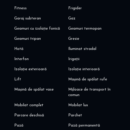
Fitness
Frigider
Garaj subteran
Gaz
Geamuri cu izolație fonică
Geamuri termopan
Geamuri tripan
Gresie
Hotă
Iluminat stradal
Interfon
Irigații
Izolație exterioară
Izolație interioară
Lift
Mașină de spălat rufe
Mașină de spălat vase
Mijloace de transport în
comun
Mobilat complet
Mobilat lux
Parcare deschisă
Parchet
Pază
Pază permanentă