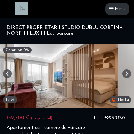
Meniu
DIRECT PROPRIETAR I STUDIO DUBLU CORTINA
NORTH I LUX I I Loc parcare
Comision 0%
Previous
Nex
1
/
37
Harta
132,500 €
ID CP2960760
(negociabil)
Apartament cu 1 camere de vânzare