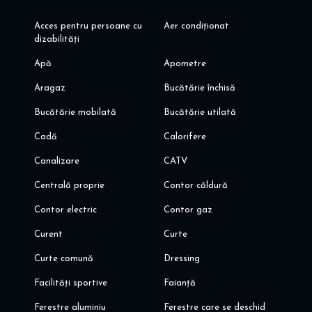
premium Cortina North complex, in block D2, in the most vibrant
area in the North of Bucharest, close to the Aurel Vlaicu metro
Acces pentru persoane cu
Aer condiționat
station and Promenada Mall, in a select, dynamic and exclusive
dizabilități
community.
Apă
Apometre
DIRECT OWNER! 0% COMMISSION !
Ideal expat, single person! Ideal short-term rental - minimum
Aragaz
Bucătărie închisă
contract 1 month!
Bucătărie mobilată
Bucătărie utilată
Cadă
Calorifere
Canalizare
CATV
Centrală proprie
Contor căldură
Contor electric
Contor gaz
Curent
Curte
Curte comună
Dressing
Facilități sportive
Faianță
Ferestre aluminiu
Ferestre care se deschid