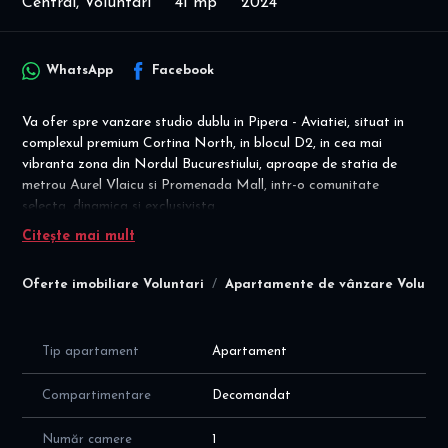
Central, Voluntari
41 mp
2024
WhatsApp
Facebook
Va ofer spre vanzare studio dublu in Pipera - Aviatiei, situat in
complexul premium Cortina North, in blocul D2, in cea mai
vibranta zona din Nordul Bucurestiului, aproape de statia de
metrou Aurel Vlaicu si Promenada Mall, intr-o comunitate
selecta, dinamica si exclusivista.
Citește mai mult
DIRECT PROPRIETAR! COMISION 0% ! Se preia cu contract
de inchiriere existent! IDEAL INVESTITIE!
Oferte imobiliare Voluntari
Apartamente de vânzare Volunta
Conditii de vanzare: contract vanzare cumparare;
- pret vanzare apartament catre persoane juridice = 132500
euro cu taxare inversa
- Loc de parcare dispoinibil la nivel -2 langa lift la un cost
Tip apartament
Apartament
suplimentar.
Compartimentare
Decomandat
Studioul este la etajul 1/9, cu camere luminoase, cu suprafata
utila de 41 mp, cu o compartimentare eficienta si moderna a
Număr camere
1