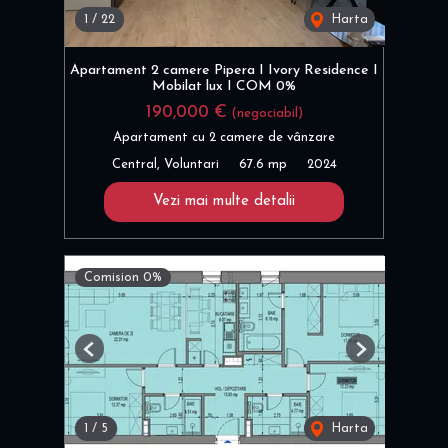
1
/
22
Harta
Apartament 2 camere Pipera I Ivory Residence I
Mobilat lux I COM 0%
190,000 €
(negociabil)
Apartament cu 2 camere de vânzare
Central, Voluntari
67.6 mp
2024
Vezi mai multe detalii
Comision 0%
Previous
Next
1
/
5
Harta