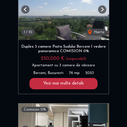
Previous
Next
1
/
10
Harta
Duplex 3 camere Piata Sudului Berceni I vedere
panoramica COMISION 0%
250,000 €
(negociabil)
Apartament cu 3 camere de vânzare
Berceni, Bucuresti
76 mp
2023
Vezi mai multe detalii
Comision 0%