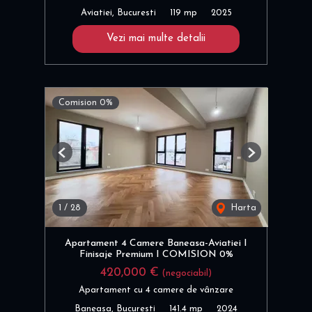
Aviatiei, Bucuresti
119 mp
2025
Vezi mai multe detalii
Comision 0%
Previous
Next
1
/
28
Harta
Apartament 4 Camere Baneasa-Aviatiei I
Finisaje Premium I COMISION 0%
420,000 €
(negociabil)
Apartament cu 4 camere de vânzare
Baneasa, Bucuresti
141.4 mp
2024