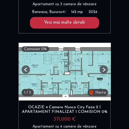
Apartament cu 3 camere de vânzare
Baneasa, Bucuresti
142 mp
2024
Vezi mai multe detalii
Comision 0%
Previous
Next
1
/
5
Harta
OCAZIE 4 Camere Nusco City Faza 2 I
APARTAMENT FINALIZAT I COMISION 0%
371,000 €
Apartament cu 4 camere de vânzare