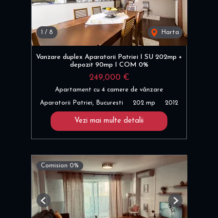
1
/
8
Harta
Vanzare duplex Aparatorii Patriei I SU 202mp +
depozit 90mp I COM 0%
249,000 €
Apartament cu 4 camere de vânzare
Aparatorii Patriei, Bucuresti
202 mp
2012
Vezi mai multe detalii
Comision 0%
Previous
Next