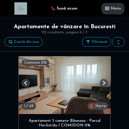
Sună acum
Meniu
Apartamente de vânzare în Bucuresti
92 rezultate, pagina 6 / 7
Caută din nou
Filtrează
Comision 0%
Previous
Next
1
/
49
Harta
Apartament 3 camere Băneasa - Parcul
Herăstrău I COMISION 0%