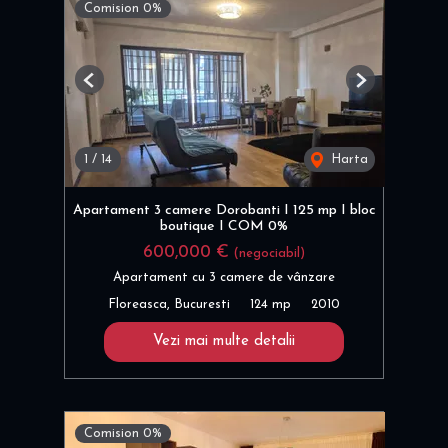
Comision 0%
Previous
Next
1
/
14
Harta
Apartament 3 camere Dorobanti I 125 mp I bloc
boutique I COM 0%
600,000 €
(negociabil)
Apartament cu 3 camere de vânzare
Floreasca, Bucuresti
124 mp
2010
Vezi mai multe detalii
Comision 0%