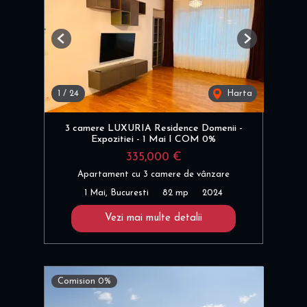
Previous
Next
1
/
24
Harta
3 camere LUXURIA Residence Domenii -
Expozitiei - 1 Mai I COM 0%
335,000 €
Apartament cu 3 camere de vânzare
1 Mai, Bucuresti
82 mp
2024
Vezi mai multe detalii
Comision 0%