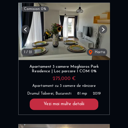
Comision 0%
Previous
Next
1
/
21
Harta
Apartament 3 camere Moghioros Park
Residence | Loc parcare I COM 0%
275,000 €
Apartament cu 3 camere de vânzare
Drumul Taberei, Bucuresti
81 mp
2019
Vezi mai multe detalii