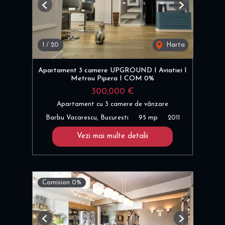
Previous
Next
1
/
20
Harta
Apartament 3 camere UPGROUND I Aviatiei I
Metrou Pipera I COM 0%
300,000 €
Apartament cu 3 camere de vânzare
Barbu Vacarescu, Bucuresti
95 mp
2011
Vezi mai multe detalii
Comision 0%
Previous
Next