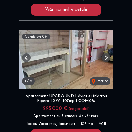
Vezi mai multe detalii
Comision 0%
Previous
Next
1
/
8
Harta
Apartament UPGROUND I Aviatiei Metrou
Pipera I SPA, 107mp I COM0%
295,000 €
(negociabil)
Apartament cu 3 camere de vânzare
Barbu Vacarescu, Bucuresti
107 mp
2011