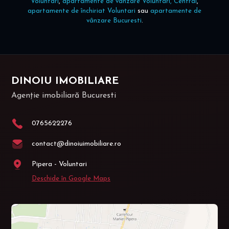
Voluntari
,
apartamente de vânzare Voluntari, Central
,
apartamente de închiriat Voluntari
sau
apartamente de
vânzare Bucuresti
.
DINOIU IMOBILIARE
Agenție imobiliară Bucuresti
0765622276
contact@dinoiuimobiliare.ro
Pipera - Voluntari
Deschide în Google Maps