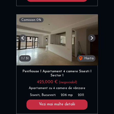
Comision 0%
Previous
Next
1
/
51
Harta
Penthouse I Apartament 4 camere Sisesti I
Sector 1
425,000 €
(negociabil)
Apartament cu 4 camere de vânzare
Sisesti, Bucuresti
206 mp
2011
Vezi mai multe detalii