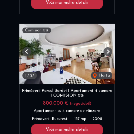
Vezi mai multe detalii
Comision 0%
Previous
Next
1
/
27
Harta
Primăverii Parcul Bordei I Apartament 4 camere
I COMISION 0%
800,000 €
(negociabil)
Apartament cu 4 camere de vânzare
Primaverii, Bucuresti
137 mp
2008
Vezi mai multe detalii