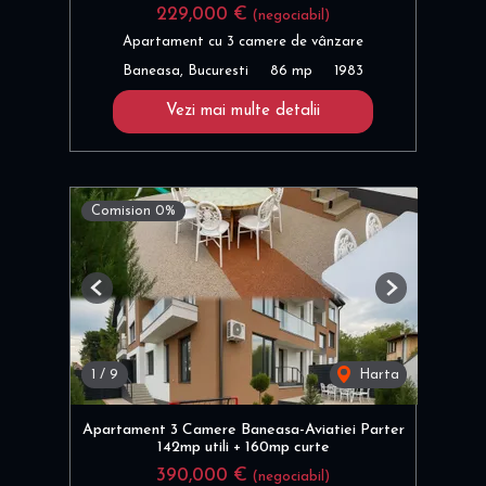
229,000 €
(negociabil)
Apartament cu 3 camere de vânzare
Baneasa, Bucuresti
86 mp
1983
Vezi mai multe detalii
Comision 0%
Previous
Next
1
/
9
Harta
Apartament 3 Camere Baneasa-Aviatiei Parter
142mp utili + 160mp curte
390,000 €
(negociabil)