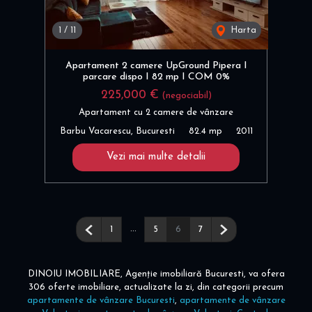
1
/
11
Harta
Apartament 2 camere UpGround Pipera I
parcare dispo I 82 mp I COM 0%
225,000 €
(negociabil)
Apartament cu 2 camere de vânzare
Barbu Vacarescu, Bucuresti
82.4 mp
2011
Vezi mai multe detalii
Pagina anterioară
...
Pagina următoare
1
5
6
7
DINOIU IMOBILIARE, Agenție imobiliară Bucuresti, va ofera
306 oferte imobiliare, actualizate la zi, din categorii precum
apartamente de vânzare Bucuresti
,
apartamente de vânzare