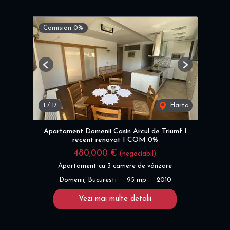
Comision 0%
Previous
Next
1
/
17
Harta
Apartament Domenii Casin Arcul de Triumf I
recent renovat I COM 0%
480,000 €
(negociabil)
Apartament cu 3 camere de vânzare
Domenii, Bucuresti
95 mp
2010
Vezi mai multe detalii