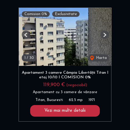
Comision 0%
Exclusivitate
Previous
Next
1
/
30
Harta
Apartament 3 camere Câmpia Libertății Titan I
etaj 10/10 I COMISION 0%
119,900 €
(negociabil)
Apartament cu 3 camere de vânzare
Titan, Bucuresti
62.5 mp
1971
Vezi mai multe detalii