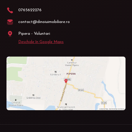
0765622276
contact@dinoiuimobiliare.ro
Pipera - Voluntari
Deschide în Google Maps