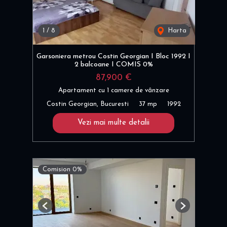
1
/
8
Harta
Garsoniera metrou Costin Georgian I Bloc 1992 I
2 balcoane I COMIS 0%
87,900 €
Apartament cu 1 camere de vânzare
Costin Georgian, Bucuresti
37 mp
1992
Vezi mai multe detalii
Comision 0%
Previous
Next