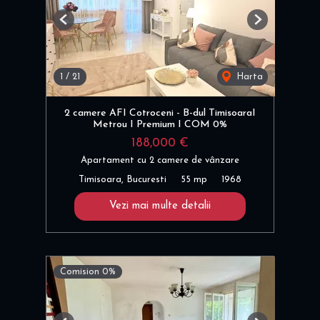
Previous
Next
1
/
21
Harta
2 camere AFI Cotroceni - B-dul TimisoaraI
Metrou I Premium I COM 0%
188,000 €
Apartament cu 2 camere de vânzare
Timisoara, Bucuresti
55 mp
1968
Vezi mai multe detalii
Comision 0%