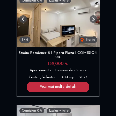
Comision 0%
Exclusivitate
Previous
Next
1
/
8
Harta
Studio Residence 5 I Pipera Plaza I COMISION
0%
132,000 €
Apartament cu 1 camere de vânzare
Central, Voluntari
40.4 mp
2023
Vezi mai multe detalii
Comision 0%
Exclusivitate