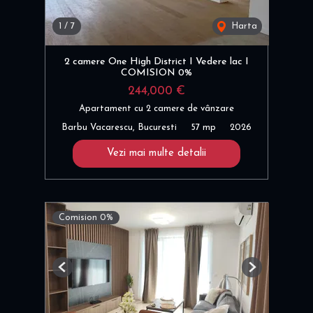
1
/
7
Harta
2 camere One High District I Vedere lac I
COMISION 0%
244,000 €
Apartament cu 2 camere de vânzare
Barbu Vacarescu, Bucuresti
57 mp
2026
Vezi mai multe detalii
Comision 0%
Previous
Next