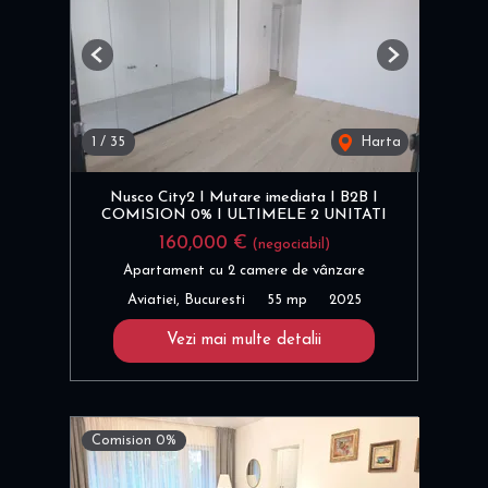
Previous
Next
1
/
35
Harta
Nusco City2 I Mutare imediata I B2B I
COMISION 0% I ULTIMELE 2 UNITATI
160,000 €
(negociabil)
Apartament cu 2 camere de vânzare
Aviatiei, Bucuresti
55 mp
2025
Vezi mai multe detalii
Comision 0%