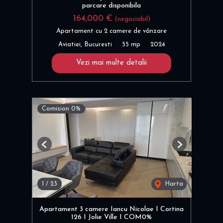
parcare disponibila
164,000 €
(negociabil)
Apartament cu 2 camere de vânzare
Aviatiei, Bucuresti
55 mp
2024
Vezi mai multe detalii
Comision 0%
Previous
Next
1
/
23
Harta
Apartament 3 camere Iancu Nicolae I Cortina
126 I Jolie Ville I COM0%