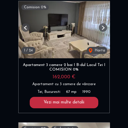
Comision 0%
Previous
Next
1
/
24
Harta
Apartament 3 camere 2 bai I B-dul Lacul Tei I
COMISION 0%
162,000 €
Apartament cu 3 camere de vânzare
Tei, Bucuresti
67 mp
1990
Vezi mai multe detalii