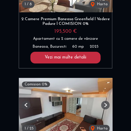
1
/
8
Harta
2 Camere Premium Baneasa Greenfield l Vedere
Padure l COMISION 0%
195,500 €
Apartament cu 2 camere de vânzare
Baneasa, Bucuresti
60 mp
2025
Vezi mai multe detalii
Comision 0%
Previous
Next
1
/
25
Harta