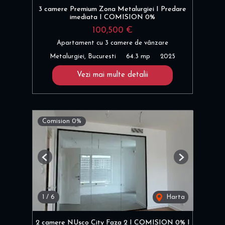
3 camere Premium Zona Metalurgiei I Predare
imediata I COMISION 0%
100,500 €
Apartament cu 3 camere de vânzare
Metalurgiei, Bucuresti
64.3 mp
2025
Vezi mai multe detalii
Comision 0%
Previous
Next
1
/
6
Harta
2 camere NUsco City Faza 2 I COMISION 0% I