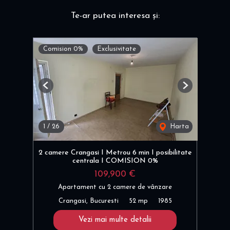
Te-ar putea interesa și:
Comision 0%
Exclusivitate
Previous
Next
1
/
26
Harta
2 camere Crangasi I Metrou 6 min I posibilitate
centrala I COMISION 0%
109,900 €
Apartament cu 2 camere de vânzare
Crangasi, Bucuresti
52 mp
1985
Vezi mai multe detalii