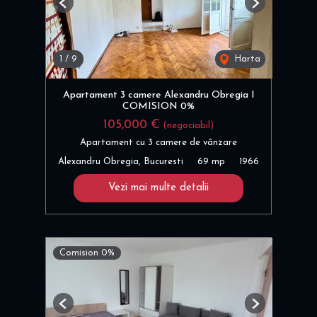
Previous
Next
1
/
9
Harta
Apartament 3 camere Alexandru Obregia I
COMISION 0%
105,000 €
(negociabil)
Apartament cu 3 camere de vânzare
Alexandru Obregia, Bucuresti
69 mp
1966
Vezi mai multe detalii
Comision 0%
Previous
Next