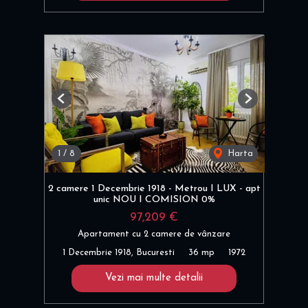
Previous
Next
1
/
8
Harta
2 camere 1 Decembrie 1918 - Metrou I LUX - apt
unic NOU I COMISION 0%
97,209 €
Apartament cu 2 camere de vânzare
1 Decembrie 1918, Bucuresti
36 mp
1972
Vezi mai multe detalii