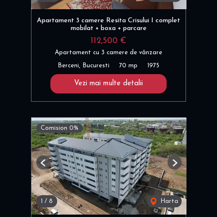
Apartament 3 camere Resita Crisului I complet
mobilat + boxa + parcare
112,500 €
Apartament cu 3 camere de vânzare
Berceni, Bucuresti
70 mp
1975
Vezi mai multe detalii
Comision 0%
Previous
Next
1
/
8
Harta