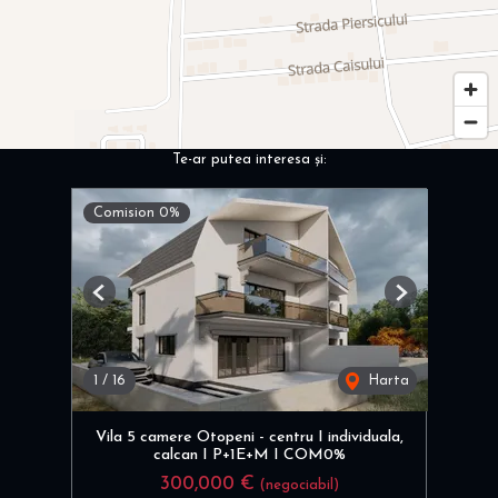
Te-ar putea interesa și:
Comision 0%
Previous
Next
1
/
16
Harta
Vila 5 camere Otopeni - centru I individuala,
calcan I P+1E+M I COM0%
300,000 €
(negociabil)