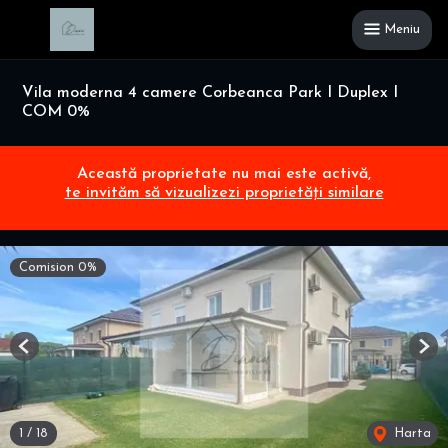
Meniu
Vila moderna 4 camere Corbeanca Park I Duplex I
COM 0%
Această proprietate nu mai este activă,
te invităm să vizualizezi proprietăți similare
Comision 0%
Previous
Nex
1
/
18
Harta