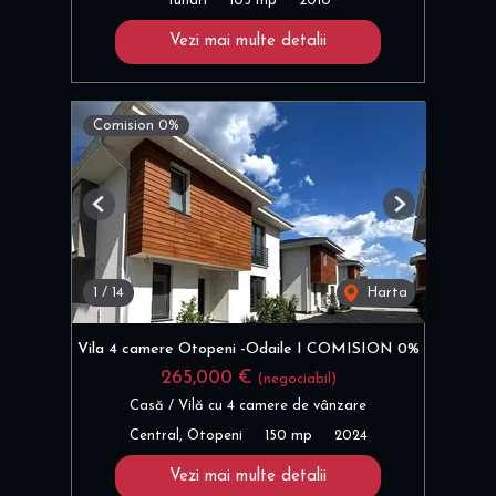
Tunari
105 mp
2010
Vezi mai multe detalii
Comision 0%
Previous
Next
1
/
14
Harta
Vila 4 camere Otopeni -Odaile I COMISION 0%
265,000 €
(negociabil)
Casă / Vilă cu 4 camere de vânzare
Central, Otopeni
150 mp
2024
Vezi mai multe detalii