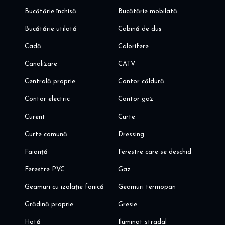
Bucătărie închisă
Bucătărie mobilată
Bucătărie utilată
Cabină de duș
Cadă
Calorifere
Canalizare
CATV
Centrală proprie
Contor căldură
Contor electric
Contor gaz
Curent
Curte
Curte comună
Dressing
Faianță
Ferestre care se deschid
Ferestre PVC
Gaz
Geamuri cu izolație fonică
Geamuri termopan
Grădină proprie
Gresie
Hotă
Iluminat stradal