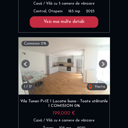
Casă / Vilă cu 5 camere de vânzare
Central, Otopeni
165 mp
2025
Vezi mai multe detalii
Comision 0%
Previous
Next
1
/
17
Harta
Vila Tunari P+1E I Locatie buna - Toate utilitatile
I COMISION 0%
199,000 €
Casă / Vilă cu 4 camere de vânzare