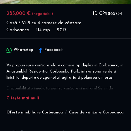
285,000 €
ID CP2865754
(negociabil)
Casă / Vilă cu 4 camere de vânzare
Corbeanca
114 mp
2017
WhatsApp
Facebook
Va propun spre vanzare vila 4 camere tip duplex in Corbeanca, in
Anasamblul Rezidential Corbeanka Park, intr-o zona verde si
linistita, departe de zgomotul, agitatia si poluarea din oras.
Disponibilitate imediata pentru vanzare si mutare! Se vinde
complet mobilata si utilata!
Citește mai mult
Pret vanzare 265.000 euro, COMISION AGENTIE = 0
Vila este tip duplex, cu regim de inaltime P+1E+Pod, construita in
Oferte imobiliare Corbeanca
Case de vânzare Corbeanca
2017 din caramida, cu suprafata utila de 114 mp, suprafata
totala teren 250 mp, cu o compartimentare eficienta si moderna
a spatiilor, dupa cum urmeaza: