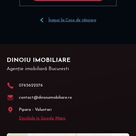
Înapoi la Case de vânzare
DINOIU IMOBILIARE
Agenție imobiliară Bucuresti
0765622276
contact@dinoiuimobiliare.ro
Pipera - Voluntari
Deschide în Google Maps