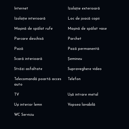
Internet
Izolație exterioară
Izolație interioară
Loc de joacă copii
Mașină de spălat rufe
Mașină de spălat vase
Parcare deschisă
Parchet
Pază
Pază permanentă
Scară interioară
Șemineu
Străzi asfaltate
Supraveghere video
Telecomandă poartă acces
Telefon
auto
TV
Ușă intrare metal
Uși interior lemn
Vopsea lavabilă
WC Serviciu